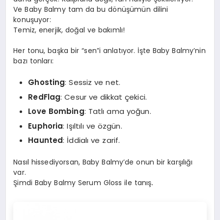
Ve Baby Balmy tam da bu dönüşümün dilini
konuşuyor:
Temiz, enerjik, doğal ve bakımlı!
Her tonu, başka bir “sen”i anlatıyor. İşte Baby Balmy’nin
bazı tonları:
Ghosting
: Sessiz ve net.
RedFlag
: Cesur ve dikkat çekici.
Love Bombing
: Tatlı ama yoğun.
Euphoria
: Işıltılı ve özgün.
Haunted
: İddialı ve zarif.
Nasıl hissediyorsan, Baby Balmy’de onun bir karşılığı
var.
Şimdi Baby Balmy Serum Gloss ile tanış
.