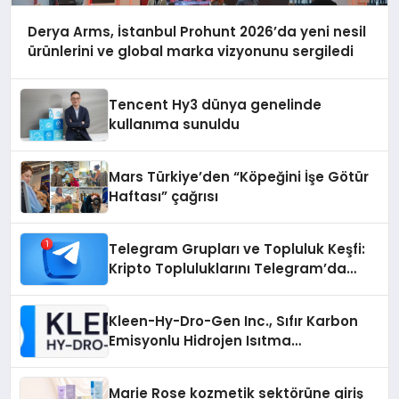
Derya Arms, İstanbul Prohunt 2026’da yeni nesil
ürünlerini ve global marka vizyonunu sergiledi
Tencent Hy3 dünya genelinde
kullanıma sunuldu
Mars Türkiye’den “Köpeğini İşe Götür
Haftası” çağrısı
Telegram Grupları ve Topluluk Keşfi:
Kripto Topluluklarını Telegram’da
Keşfetmek
Kleen-Hy-Dro-Gen Inc., Sıfır Karbon
Emisyonlu Hidrojen Isıtma
Teknolojisinde ISO ve TSSA
Düzenleyici Onaylarını Aldı
Marie Rose kozmetik sektörüne giriş