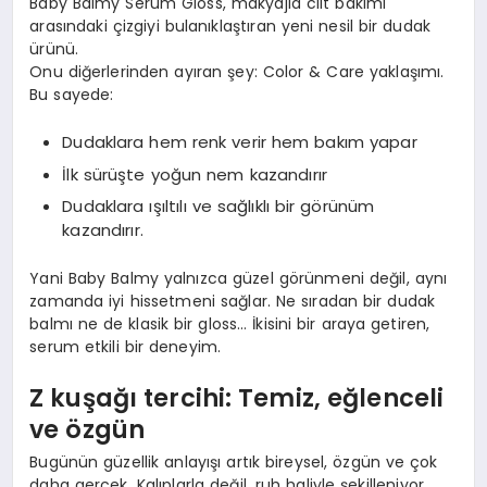
Baby Balmy Serum Gloss, makyajla cilt bakımı
arasındaki çizgiyi bulanıklaştıran yeni nesil bir dudak
ürünü.
Onu diğerlerinden ayıran şey: Color & Care yaklaşımı.
Bu sayede:
Dudaklara hem renk verir hem bakım yapar
İlk sürüşte yoğun nem kazandırır
Dudaklara ışıltılı ve sağlıklı bir görünüm
kazandırır.
Yani Baby Balmy yalnızca güzel görünmeni değil, aynı
zamanda iyi hissetmeni sağlar. Ne sıradan bir dudak
balmı ne de klasik bir gloss… İkisini bir araya getiren,
serum etkili bir deneyim.
Z
ku
şağı tercihi: Temiz, eğlenceli
ve
ö
zgün
Bugünün güzellik anlayışı artık bireysel, özgün ve çok
daha gerçek. Kalıplarla değil, ruh haliyle şekilleniyor.