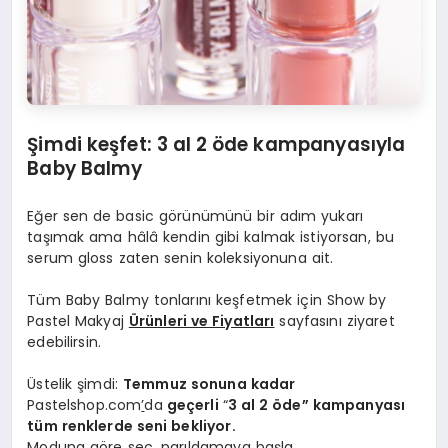
Şimdi keş
fet: 3
a
l 2
ö
de kampanyasıyla
Baby Balmy
Eğer sen de basic görünümünü bir adım yukarı
taşımak ama hâlâ kendin gibi kalmak istiyorsan, bu
serum gloss zaten senin koleksiyonuna ait.
Tüm Baby Balmy tonlarını keşfetmek için Show by
Pastel Makyaj
Ü
rünleri ve Fiyatları
sayfasını ziyaret
edebilirsin.
Üstelik şimdi:
Temmuz sonuna kadar
Pastelshop.com
’
da
ge
çerli
“
3 al 2
ö
de” kampanyası
tüm renklerde seni bekliyor.
Moduna göre seç, parıldamaya başla.