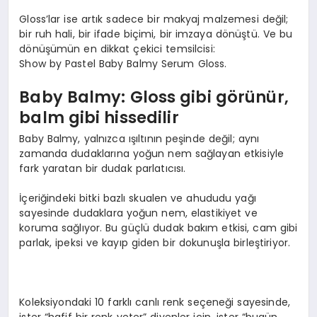
Gloss’lar ise artık sadece bir makyaj malzemesi değil;
bir ruh hali, bir ifade biçimi, bir imzaya dönüştü. Ve bu
dönüşümün en dikkat çekici temsilcisi:
Show by Pastel Baby Balmy Serum Gloss.
B
aby Balmy: Gloss
gibi g
ö
rünür,
b
alm
gibi hissedilir
Baby Balmy, yalnızca ışıltının peşinde değil; aynı
zamanda dudaklarına yoğun nem sağlayan etkisiyle
fark yaratan bir dudak parlatıcısı.
İçeriğindeki bitki bazlı skualen ve ahududu yağı
sayesinde dudaklara yoğun nem, elastikiyet ve
koruma sağlıyor. Bu güçlü dudak bakım etkisi, cam gibi
parlak, ipeksi ve kayıp giden bir dokunuşla birleştiriyor.
Koleksiyondaki 10 farklı canlı renk seçeneği sayesinde,
ister “hafif bir renk yeter” diyenler için, ister “bugün