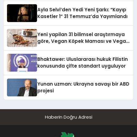
hedefliyor
Ayla Selvi’den Yedi Yeni Şarkı: “Kayıp
Kasetler 1” 31 Temmuz’da Yayımlandı
Yeni yapilan 31 bilimsel araştırmaya
göre, Vegan Köpek Maması ve Vegan
Kedi Mamasının İyi Sindirildiğini
Ortaya Koydu
Bhaktawer: Uluslararası hukuk Filistin
konusunda çifte standart uyguluyor
Yunan uzman: Ukrayna savaşı bir ABD
projesi
Haberin Doğru Adresi