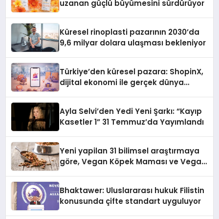
uzanan güçlü büyümesini sürdürüyor
Küresel rinoplasti pazarının 2030’da
9,6 milyar dolara ulaşması bekleniyor
Türkiye’den küresel pazara: ShopinX,
dijital ekonomi ile gerçek dünya
alışverişini bir araya getirmeyi
hedefliyor
Ayla Selvi’den Yedi Yeni Şarkı: “Kayıp
Kasetler 1” 31 Temmuz’da Yayımlandı
Yeni yapilan 31 bilimsel araştırmaya
göre, Vegan Köpek Maması ve Vegan
Kedi Mamasının İyi Sindirildiğini
Ortaya Koydu
Bhaktawer: Uluslararası hukuk Filistin
konusunda çifte standart uyguluyor