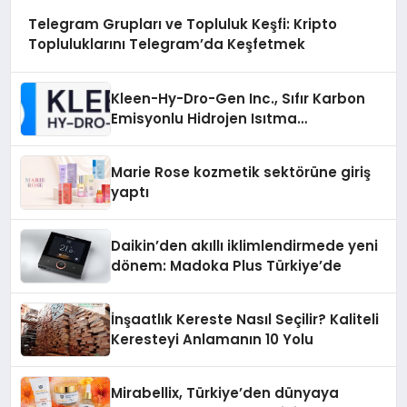
Telegram Grupları ve Topluluk Keşfi: Kripto
Topluluklarını Telegram’da Keşfetmek
Kleen-Hy-Dro-Gen Inc., Sıfır Karbon
Emisyonlu Hidrojen Isıtma
Teknolojisinde ISO ve TSSA
Düzenleyici Onaylarını Aldı
Marie Rose kozmetik sektörüne giriş
yaptı
Daikin’den akıllı iklimlendirmede yeni
dönem: Madoka Plus Türkiye’de
İnşaatlık Kereste Nasıl Seçilir? Kaliteli
Keresteyi Anlamanın 10 Yolu
Mirabellix, Türkiye’den dünyaya