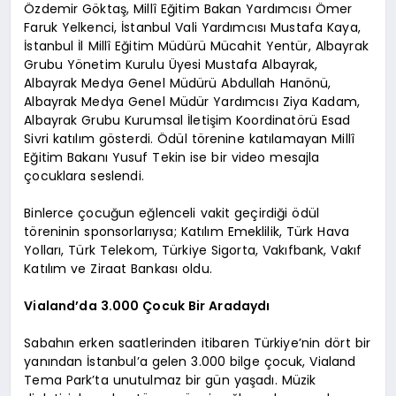
Özdemir Göktaş, Millî Eğitim Bakan Yardımcısı Ömer
Faruk Yelkenci, İstanbul Vali Yardımcısı Mustafa Kaya,
İstanbul İl Millî Eğitim Müdürü Mücahit Yentür, Albayrak
Grubu Yönetim Kurulu Üyesi Mustafa Albayrak,
Albayrak Medya Genel Müdürü Abdullah Hanönü,
Albayrak Medya Genel Müdür Yardımcısı Ziya Kadam,
Albayrak Grubu Kurumsal İletişim Koordinatörü Esad
Sivri katılım gösterdi. Ödül törenine katılamayan Millî
Eğitim Bakanı Yusuf Tekin ise bir video mesajla
çocuklara seslendi.
Binlerce çocuğun eğlenceli vakit geçirdiği ödül
töreninin sponsorlarıysa; Katılım Emeklilik, Türk Hava
Yolları, Türk Telekom, Türkiye Sigorta, Vakıfbank, Vakıf
Katılım ve Ziraat Bankası oldu.
Vialand’da 3.000 Çocuk Bir Aradaydı
Sabahın erken saatlerinden itibaren Türkiye’nin dört bir
yanından İstanbul’a gelen 3.000 bilge çocuk, Vialand
Tema Park’ta unutulmaz bir gün yaşadı. Müzik