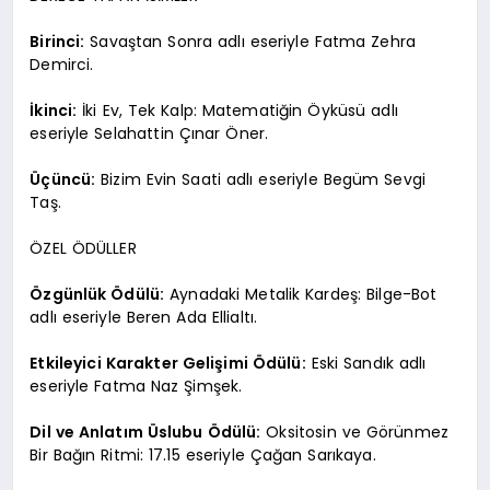
Birinci:
Savaştan Sonra adlı eseriyle Fatma Zehra
Demirci.
İkinci:
İki Ev, Tek Kalp: Matematiğin Öyküsü adlı
eseriyle Selahattin Çınar Öner.
Üçüncü:
Bizim Evin Saati adlı eseriyle Begüm Sevgi
Taş.
ÖZEL ÖDÜLLER
Özgünlük Ödülü:
Aynadaki Metalik Kardeş: Bilge-Bot
adlı eseriyle Beren Ada Ellialtı.
Etkileyici Karakter Gelişimi Ödülü:
Eski Sandık adlı
eseriyle Fatma Naz Şimşek.
Dil ve Anlatım Üslubu Ödülü:
Oksitosin ve Görünmez
Bir Bağın Ritmi: 17.15 eseriyle Çağan Sarıkaya.