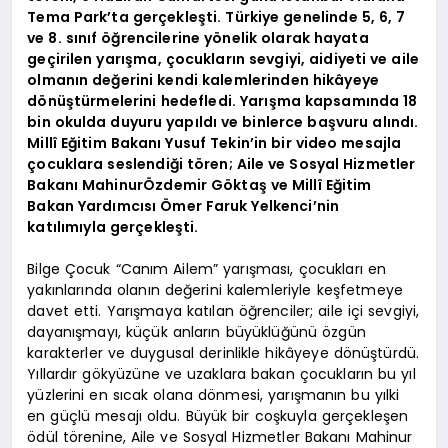
Tema Park’ta gerçekleşti. Türkiye genelinde 5, 6, 7
ve 8. sınıf öğrencilerine yönelik olarak hayata
geçirilen yarışma, çocukların sevgiyi, aidiyeti ve aile
olmanın değerini kendi kalemlerinden hikâyeye
dönüştürmelerini hedefledi. Yarışma kapsamında 18
bin okulda duyuru yapıldı ve binlerce başvuru alındı.
Millî Eğitim Bakanı Yusuf Tekin’in bir video mesajla
çocuklara seslendiği tören; Aile ve Sosyal Hizmetler
Bakanı MahinurÖzdemir Göktaş ve Millî Eğitim
Bakan Yardımcısı Ömer Faruk Yelkenci’nin
katılımıyla gerçekleşti.
Bilge Çocuk “Canım Ailem” yarışması, çocukları en
yakınlarında olanın değerini kalemleriyle keşfetmeye
davet etti. Yarışmaya katılan öğrenciler; aile içi sevgiyi,
dayanışmayı, küçük anların büyüklüğünü özgün
karakterler ve duygusal derinlikle hikâyeye dönüştürdü.
Yıllardır gökyüzüne ve uzaklara bakan çocukların bu yıl
yüzlerini en sıcak olana dönmesi, yarışmanın bu yılki
en güçlü mesajı oldu. Büyük bir coşkuyla gerçekleşen
ödül törenine, Aile ve Sosyal Hizmetler Bakanı Mahinur