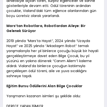
dinletisiyle açılan tören, sürpriz eğlenceler ve sahne
gösterileriyle devam etti. Ödül töreninin ardından
çocuklar, Vialand’daki tüm eğlence alanlarından gün
boyu ücretsiz olarak yararlandı.
Mars’tan Robotlara, Robotlardan Aileye: Bir
Gelenek Sürüyor
2019 yılında “Mars’ta Hayat”, 2024 yılında “Uzayda
Hayat” ve 2025 yılında “Arkadaşım Robot” temalı
yarışmalarıyla her yıl binlerce çocuğu büyük bir hayali
gerçekleştirmeye davet eden Bilge Çocuk, bu yıl
yüzünü en yakına dönerek “Canım Ailem”i kaleme
aldırdı. Vialand’da binlerce çocuğun katılımıyla
gerçekleşen ödül töreni, aile ve yuva sıcaklığını
sahneye taşıdı.
Eğitim Bursu Ödüllerini Alan Bilge Çocuklar
Yarışmanın kazanan isimleri şu şekilde oldu:
DERECE YAPAN İSİMLER