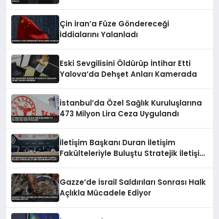
Soruşturması Kapsamında Gözaltı
Çin İran’a Füze Göndereceği
İddialarını Yalanladı
Eski Sevgilisini Öldürüp İntihar Etti
Yalova’da Dehşet Anları Kamerada
İstanbul’da Özel Sağlık Kuruluşlarına
473 Milyon Lira Ceza Uygulandı
İletişim Başkanı Duran İletişim
Fakülteleriyle Buluştu Stratejik İletişim
Vizyonunu Paylaştı
Gazze’de İsrail Saldırıları Sonrası Halk
Açlıkla Mücadele Ediyor