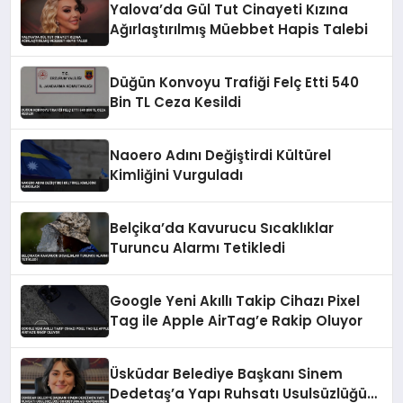
Yalova’da Gül Tut Cinayeti Kızına
Ağırlaştırılmış Müebbet Hapis Talebi
Düğün Konvoyu Trafiği Felç Etti 540
Bin TL Ceza Kesildi
Naoero Adını Değiştirdi Kültürel
Kimliğini Vurguladı
Belçika’da Kavurucu Sıcaklıklar
Turuncu Alarmı Tetikledi
Google Yeni Akıllı Takip Cihazı Pixel
Tag ile Apple AirTag’e Rakip Oluyor
Üsküdar Belediye Başkanı Sinem
Dedetaş’a Yapı Ruhsatı Usulsüzlüğü