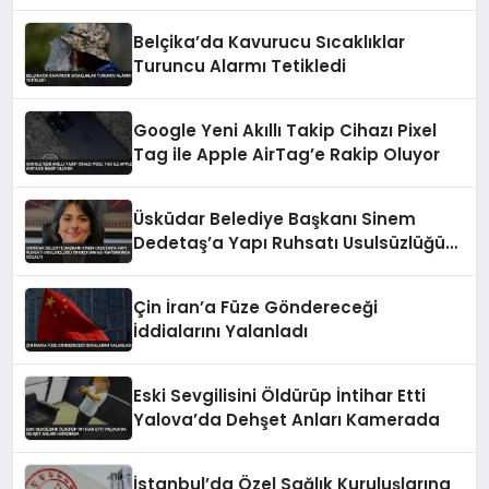
Belçika’da Kavurucu Sıcaklıklar
Turuncu Alarmı Tetikledi
Google Yeni Akıllı Takip Cihazı Pixel
Tag ile Apple AirTag’e Rakip Oluyor
Üsküdar Belediye Başkanı Sinem
Dedetaş’a Yapı Ruhsatı Usulsüzlüğü
Soruşturması Kapsamında Gözaltı
Çin İran’a Füze Göndereceği
İddialarını Yalanladı
Eski Sevgilisini Öldürüp İntihar Etti
Yalova’da Dehşet Anları Kamerada
İstanbul’da Özel Sağlık Kuruluşlarına