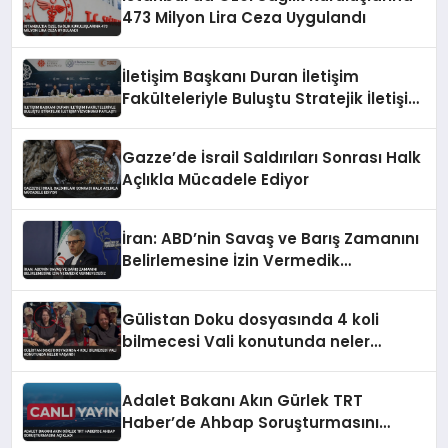
473 Milyon Lira Ceza Uygulandı
İletişim Başkanı Duran İletişim
Fakülteleriyle Buluştu Stratejik İletişim
Vizyonunu Paylaştı
Gazze’de İsrail Saldırıları Sonrası Halk
Açlıkla Mücadele Ediyor
İran: ABD’nin Savaş ve Barış Zamanını
Belirlemesine İzin Vermedik
Vermeyeceğiz
Gülistan Doku dosyasında 4 koli
bilmecesi Vali konutunda neler
yaşandı
Adalet Bakanı Akın Gürlek TRT
Haber’de Ahbap Soruşturmasını
Açıkladı