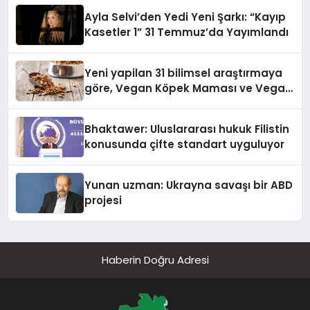
hedefliyor
Ayla Selvi’den Yedi Yeni Şarkı: “Kayıp
Kasetler 1” 31 Temmuz’da Yayımlandı
Yeni yapilan 31 bilimsel araştırmaya
göre, Vegan Köpek Maması ve Vegan
Kedi Mamasının İyi Sindirildiğini
Ortaya Koydu
Bhaktawer: Uluslararası hukuk Filistin
konusunda çifte standart uyguluyor
Yunan uzman: Ukrayna savaşı bir ABD
projesi
Haberin Doğru Adresi