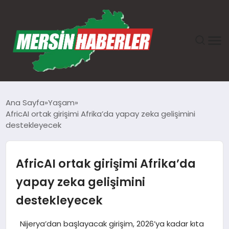
ANASAYFA
Ana Sayfa
Yaşam
AfricAI ortak girişimi Afrika’da yapay zeka gelişimini
GÜNDEM
destekleyecek
EKONOMI
AfricAI ortak girişimi Afrika’da
SAĞLIK
yapay zeka gelişimini
destekleyecek
TEKNOLOJI
Nijerya’dan başlayacak girişim, 2026’ya kadar kıta
SPOR