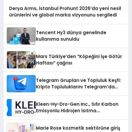
Derya Arms, İstanbul Prohunt 2026’da yeni nesil
ürünlerini ve global marka vizyonunu sergiledi
Tencent Hy3 dünya genelinde
kullanıma sunuldu
Mars Türkiye’den “Köpeğini İşe Götür
Haftası” çağrısı
Telegram Grupları ve Topluluk Keşfi:
Kripto Topluluklarını Telegram’da
Keşfetmek
Kleen-Hy-Dro-Gen Inc., Sıfır Karbon
Emisyonlu Hidrojen Isıtma
Teknolojisinde ISO ve TSSA
Düzenleyici Onaylarını Aldı
Marie Rose kozmetik sektörüne giriş