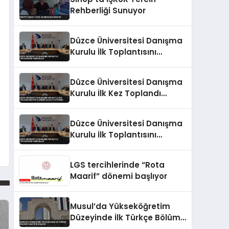
Rehberliği Sunuyor
Düzce Üniversitesi Danışma
Kurulu İlk Toplantısını
Tamamladı
Düzce Üniversitesi Danışma
Kurulu İlk Kez Toplandı
Sektör İş Birliği Masaya
Yatırıldı
Düzce Üniversitesi Danışma
Kurulu İlk Toplantısını
Tamamladı
LGS tercihlerinde “Rota
Maarif” dönemi başlıyor
Musul’da Yükseköğretim
Düzeyinde İlk Türkçe Bölümü
Faaliyete Başladı