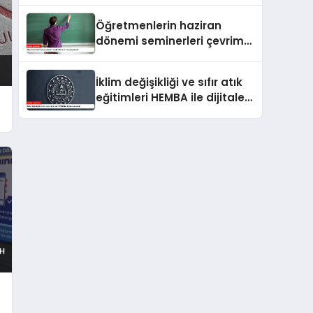
Öğretmenlerin haziran
dönemi seminerleri çevrim
içi yapılacak
İklim değişikliği ve sıfır atık
eğitimleri HEMBA ile dijitale
taşınacak