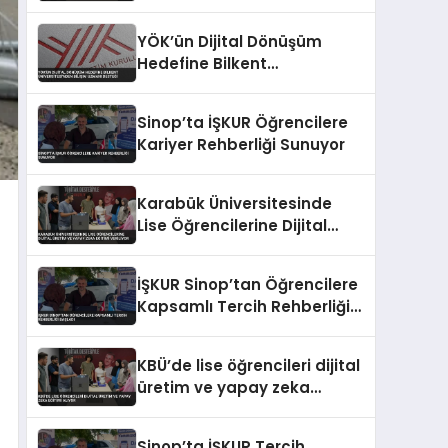
ve Yapay Zeka Eğitimi
Veriyor
YÖK’ün Dijital Dönüşüm
Hedefine Bilkent
Üniversitesi’nden Bilişim
Uzmanı Desteği
Sinop’ta İŞKUR Öğrencilere
Kariyer Rehberliği Sunuyor
Karabük Üniversitesinde
Lise Öğrencilerine Dijital
Üretim ve Yapay Zeka
Eğitimi Veriliyor
İŞKUR Sinop’tan Öğrencilere
Kapsamlı Tercih Rehberliği
Başladı
KBÜ’de lise öğrencileri dijital
üretim ve yapay zeka
eğitimi alıyor
Sinop’ta İŞKUR Tercih