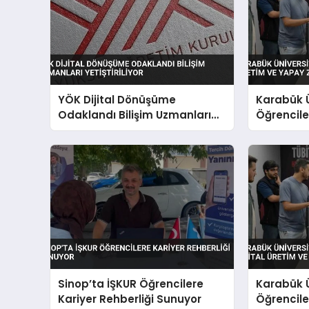
YÖK Dijital Dönüşüme
Karabük Ü
Odaklandı Bilişim Uzmanları
Öğrenciler
Yetiştiriliyor
Yapay Zek
Sinop’ta İŞKUR Öğrencilere
Karabük Ü
Kariyer Rehberliği Sunuyor
Öğrenciler