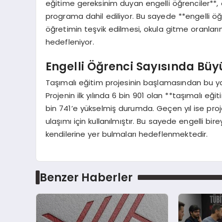
eğitime gereksinim duyan engelli öğrenciler**, öz
programa dahil ediliyor. Bu sayede **engelli öğ
öğretimin teşvik edilmesi, okula gitme oranların
hedefleniyor.
Engelli Öğrenci Sayısında Büy
Taşımalı eğitim projesinin başlamasından bu ya
Projenin ilk yılında 6 bin 901 olan **taşımalı eği
bin 741’e yükselmiş durumda. Geçen yıl ise projey
ulaşımı için kullanılmıştır. Bu sayede engelli bi
kendilerine yer bulmaları hedeflenmektedir.
Benzer Haberler