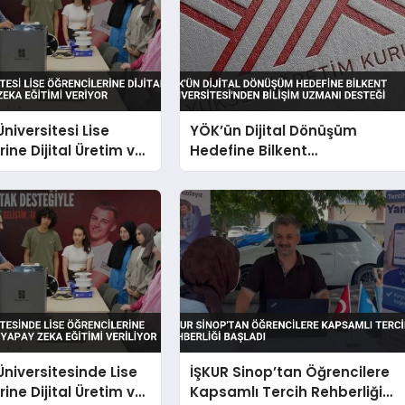
niversitesi Lise
YÖK’ün Dijital Dönüşüm
ine Dijital Üretim ve
Hedefine Bilkent
a Eğitimi Veriyor
Üniversitesi’nden Bilişim
Uzmanı Desteği
niversitesinde Lise
İŞKUR Sinop’tan Öğrencilere
ine Dijital Üretim ve
Kapsamlı Tercih Rehberliği