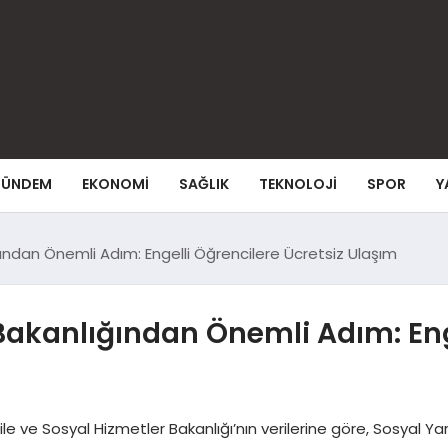
ÜNDEM
EKONOMI
SAĞLIK
TEKNOLOJI
SPOR
Y
ğından Önemli Adım: Engelli Öğrencilere Ücretsiz Ulaşım
 Bakanlığından Önemli Adım: Eng
r Aile ve Sosyal Hizmetler Bakanlığı’nın verilerine göre, Sosyal Y