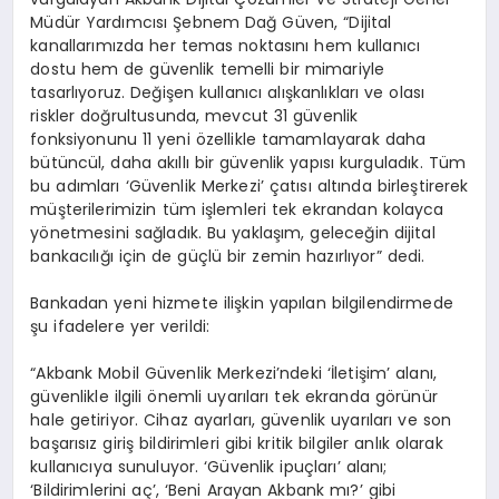
Müdür Yardımcısı Şebnem Dağ Güven, “Dijital
kanallarımızda her temas noktasını hem kullanıcı
dostu hem de güvenlik temelli bir mimariyle
tasarlıyoruz. Değişen kullanıcı alışkanlıkları ve olası
riskler doğrultusunda, mevcut 31 güvenlik
fonksiyonunu 11 yeni özellikle tamamlayarak daha
bütüncül, daha akıllı bir güvenlik yapısı kurguladık. Tüm
bu adımları ‘Güvenlik Merkezi’ çatısı altında birleştirerek
müşterilerimizin tüm işlemleri tek ekrandan kolayca
yönetmesini sağladık. Bu yaklaşım, geleceğin dijital
bankacılığı için de güçlü bir zemin hazırlıyor” dedi.
Bankadan yeni hizmete ilişkin yapılan bilgilendirmede
şu ifadelere yer verildi:
“Akbank Mobil Güvenlik Merkezi’ndeki ‘İletişim’ alanı,
güvenlikle ilgili önemli uyarıları tek ekranda görünür
hale getiriyor. Cihaz ayarları, güvenlik uyarıları ve son
başarısız giriş bildirimleri gibi kritik bilgiler anlık olarak
kullanıcıya sunuluyor. ‘Güvenlik ipuçları’ alanı;
‘Bildirimlerini aç’, ‘Beni Arayan Akbank mı?’ gibi