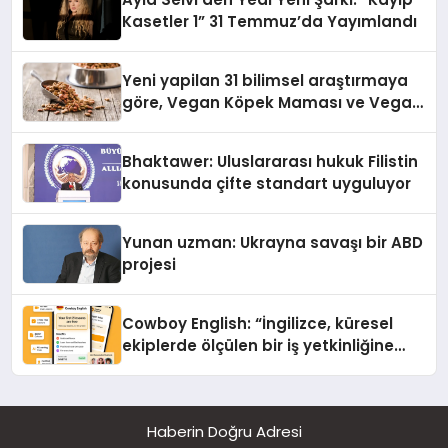
Kasetler 1” 31 Temmuz’da Yayımlandı
Yeni yapilan 31 bilimsel araştırmaya
göre, Vegan Köpek Maması ve Vegan
Kedi Mamasının İyi Sindirildiğini
Ortaya Koydu
Bhaktawer: Uluslararası hukuk Filistin
konusunda çifte standart uyguluyor
Yunan uzman: Ukrayna savaşı bir ABD
projesi
Cowboy English: “İngilizce, küresel
ekiplerde ölçülen bir iş yetkinliğine
dönüşüyor”
Haberin Doğru Adresi