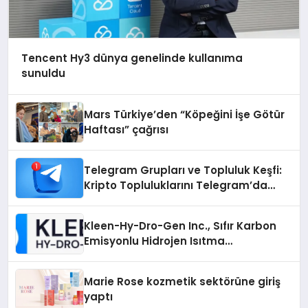
Tencent Hy3 dünya genelinde kullanıma
sunuldu
Mars Türkiye’den “Köpeğini İşe Götür
Haftası” çağrısı
Telegram Grupları ve Topluluk Keşfi:
Kripto Topluluklarını Telegram’da
Keşfetmek
Kleen-Hy-Dro-Gen Inc., Sıfır Karbon
Emisyonlu Hidrojen Isıtma
Teknolojisinde ISO ve TSSA
Düzenleyici Onaylarını Aldı
Marie Rose kozmetik sektörüne giriş
yaptı