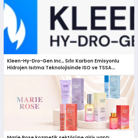
Kleen-Hy-Dro-Gen Inc., Sıfır Karbon Emisyonlu
Hidrojen Isıtma Teknolojisinde ISO ve TSSA
Düzenleyici Onaylarını Aldı
Marie Rose kozmetik sektörüne giriş yaptı