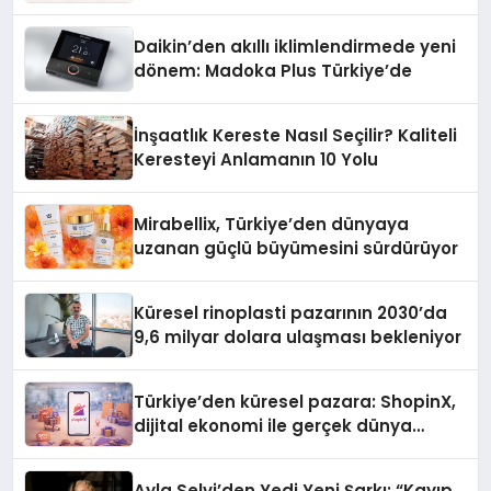
Daikin’den akıllı iklimlendirmede yeni
dönem: Madoka Plus Türkiye’de
İnşaatlık Kereste Nasıl Seçilir? Kaliteli
Keresteyi Anlamanın 10 Yolu
Mirabellix, Türkiye’den dünyaya
uzanan güçlü büyümesini sürdürüyor
Küresel rinoplasti pazarının 2030’da
9,6 milyar dolara ulaşması bekleniyor
Türkiye’den küresel pazara: ShopinX,
dijital ekonomi ile gerçek dünya
alışverişini bir araya getirmeyi
hedefliyor
Ayla Selvi’den Yedi Yeni Şarkı: “Kayıp