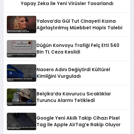
Yapay Zeka ile Yeni Virüsler Tasarlandı
Yalova’da Gül Tut Cinayeti Kızına
Ağırlaştırılmış Müebbet Hapis Talebi
Düğün Konvoyu Trafiği Felç Etti 540
Bin TL Ceza Kesildi
Naoero Adını Değiştirdi Kültürel
Kimliğini Vurguladı
Belçika’da Kavurucu Sıcaklıklar
Turuncu Alarmı Tetikledi
Google Yeni Akıllı Takip Cihazı Pixel
Tag ile Apple AirTag’e Rakip Oluyor