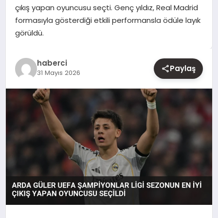
çıkış yapan oyuncusu seçti. Genç yıldız, Real Madrid
formasıyla gösterdiği etkili performansla ödüle layık
YAŞAM
görüldü.
EĞITIM
haberci
Paylaş
31 Mayıs 2026