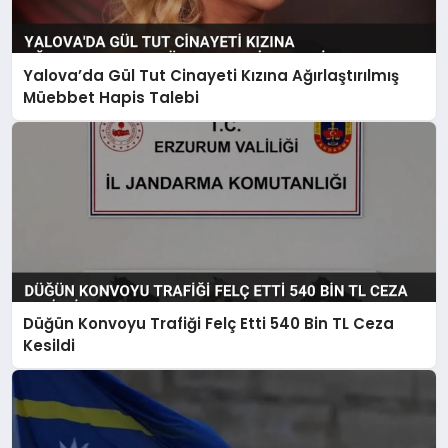
Yalova’da Gül Tut Cinayeti Kızına Ağırlaştırılmış
Müebbet Hapis Talebi
Düğün Konvoyu Trafiği Felç Etti 540 Bin TL Ceza
Kesildi