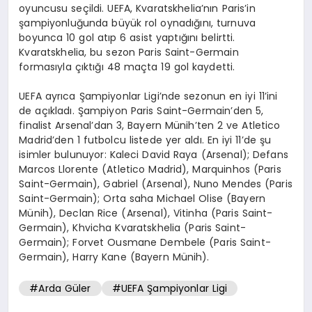
oyuncusu seçildi. UEFA, Kvaratskhelia’nın Paris’in
şampiyonluğunda büyük rol oynadığını, turnuva
boyunca 10 gol atıp 6 asist yaptığını belirtti.
Kvaratskhelia, bu sezon Paris Saint-Germain
formasıyla çıktığı 48 maçta 19 gol kaydetti.
UEFA ayrıca Şampiyonlar Ligi’nde sezonun en iyi 11’ini
de açıkladı. Şampiyon Paris Saint-Germain’den 5,
finalist Arsenal’dan 3, Bayern Münih’ten 2 ve Atletico
Madrid’den 1 futbolcu listede yer aldı. En iyi 11’de şu
isimler bulunuyor: Kaleci David Raya (Arsenal); Defans
Marcos Llorente (Atletico Madrid), Marquinhos (Paris
Saint-Germain), Gabriel (Arsenal), Nuno Mendes (Paris
Saint-Germain); Orta saha Michael Olise (Bayern
Münih), Declan Rice (Arsenal), Vitinha (Paris Saint-
Germain), Khvicha Kvaratskhelia (Paris Saint-
Germain); Forvet Ousmane Dembele (Paris Saint-
Germain), Harry Kane (Bayern Münih).
#Arda Güler
#UEFA Şampiyonlar Ligi