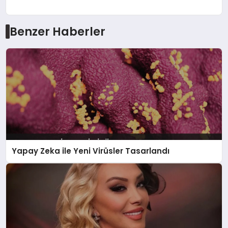
Benzer Haberler
Yapay Zeka ile Yeni Virüsler Tasarlandı