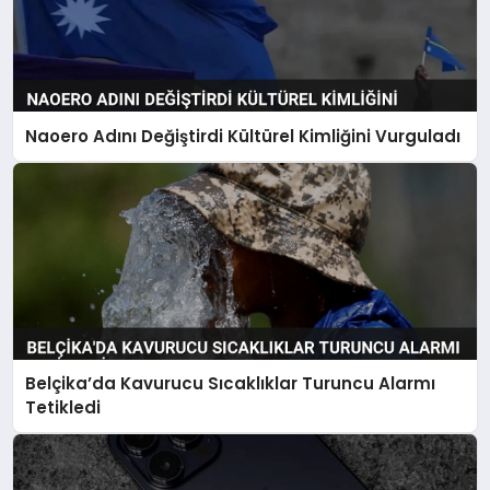
Naoero Adını Değiştirdi Kültürel Kimliğini Vurguladı
Belçika’da Kavurucu Sıcaklıklar Turuncu Alarmı
Tetikledi