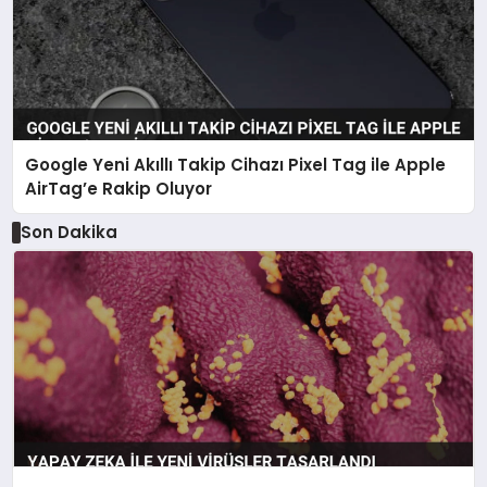
Google Yeni Akıllı Takip Cihazı Pixel Tag ile Apple
AirTag’e Rakip Oluyor
Son Dakika