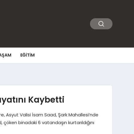
AŞAM
EĞITIM
ayatını Kaybetti
e, Asyut Valisi İsam Saad, Şark Mahallesi’nde
ad, çöken binadaki 6 vatandaşın kurtarıldığını