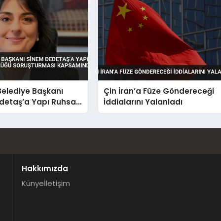
Belediye Başkanı
Çin İran’a Füze Göndereceği
detaş’a Yapı Ruhsatı
İddialarını Yalanladı
üğü Soruşturması
da Gözaltı
Hakkımızda
Künye
İletişim