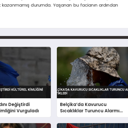
lik kazanmamış durumda. Yaşanan bu facianın ardından
ını Değiştirdi
Belçika’da Kavurucu
imliğini Vurguladı
Sıcaklıklar Turuncu Alarmı
Tetikledi