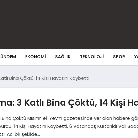
ÜNDEM
EKONOMI
SAĞLIK
TEKNOLOJI
SPOR
Y
atlı Bina Çöktü, 14 Kişi Hayatını Kaybetti
a: 3 Katlı Bina Çöktü, 14 Kişi H
lı Bina Çöktü Mısır’ın el-Yevm gazetesinde yer alan habere gör
duyurdu. 14 Kişi Hayatını Kaybetti, 6 Vatandaş Kurtarıldı Vali Sa
ti. Acı bir şekilde…