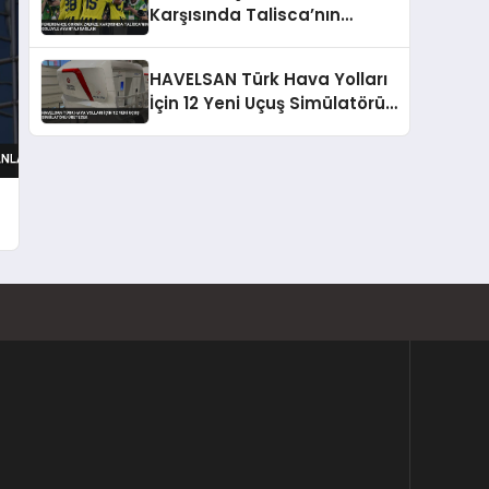
Karşısında Talisca’nın
Golüyle Avantaj Sağladı
HAVELSAN Türk Hava Yolları
İçin 12 Yeni Uçuş Simülatörü
Üretecek