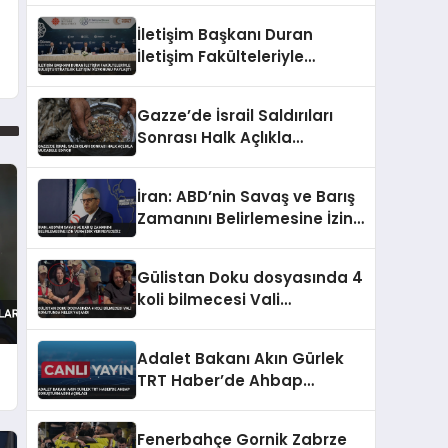
İletişim Başkanı Duran
İletişim Fakülteleriyle
Buluştu Stratejik İletişim
Vizyonunu Paylaştı
Gazze’de İsrail Saldırıları
Sonrası Halk Açlıkla
Mücadele Ediyor
İran: ABD’nin Savaş ve Barış
Zamanını Belirlemesine İzin
Vermedik Vermeyeceğiz
Gülistan Doku dosyasında 4
koli bilmecesi Vali
konutunda neler yaşandı
Adalet Bakanı Akın Gürlek
TRT Haber’de Ahbap
Soruşturmasını Açıkladı
Fenerbahçe Gornik Zabrze