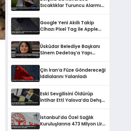
Sıcaklıklar Turuncu Alarmı
Tetikledi
Google Yeni Akıllı Takip
Cihazı Pixel Tag ile Apple
AirTag’e Rakip Oluyor
Üsküdar Belediye Başkanı
Sinem Dedetaş’a Yapı
Ruhsatı Usulsüzlüğü
Soruşturması Kapsamında
Çin İran’a Füze Göndereceği
Gözaltı
İddialarını Yalanladı
Eski Sevgilisini Öldürüp
İntihar Etti Yalova’da Dehşet
Anları Kamerada
İstanbul’da Özel Sağlık
Kuruluşlarına 473 Milyon Lira
Ceza Uygulandı