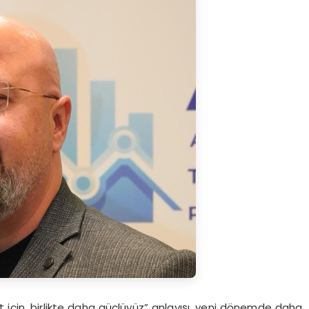
et için, birlikte daha güçlüyüz” anlayışı, yeni dönemde daha