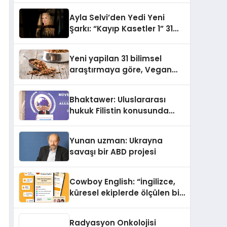
araya getirmeyi hedefliyor
Ayla Selvi’den Yedi Yeni
Şarkı: “Kayıp Kasetler 1” 31
Temmuz’da Yayımlandı
Yeni yapilan 31 bilimsel
araştırmaya göre, Vegan
Köpek Maması ve Vegan
Kedi Mamasının İyi
Bhaktawer: Uluslararası
Sindirildiğini Ortaya Koydu
hukuk Filistin konusunda
çifte standart uyguluyor
Yunan uzman: Ukrayna
savaşı bir ABD projesi
Cowboy English: “İngilizce,
küresel ekiplerde ölçülen bir
iş yetkinliğine dönüşüyor”
Radyasyon Onkolojisi