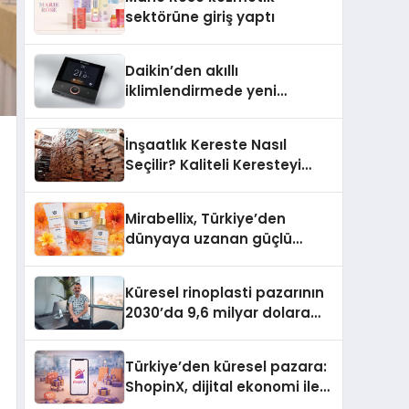
Aldı
sektörüne giriş yaptı
Daikin’den akıllı
iklimlendirmede yeni
dönem: Madoka Plus
Türkiye’de
İnşaatlık Kereste Nasıl
Seçilir? Kaliteli Keresteyi
Anlamanın 10 Yolu
Mirabellix, Türkiye’den
dünyaya uzanan güçlü
büyümesini sürdürüyor
Küresel rinoplasti pazarının
2030’da 9,6 milyar dolara
ulaşması bekleniyor
Türkiye’den küresel pazara:
ShopinX, dijital ekonomi ile
gerçek dünya alışverişini bir