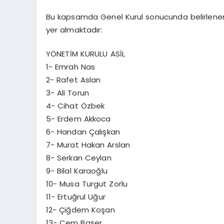
Bu kapsamda Genel Kurul sonucunda belirlenen
yer almaktadır:
YÖNETİM KURULU ASİL
1- Emrah Nas
2- Rafet Aslan
3- Ali Torun
4- Cihat Özbek
5- Erdem Akkoca
6- Handan Çalışkan
7- Murat Hakan Arslan
8- Serkan Ceylan
9- Bilal Karaoğlu
10- Musa Turgut Zorlu
11- Ertuğrul Uğur
12- Çiğdem Koşan
13- Cem Başer