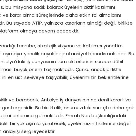
, bu misyona sadık kalarak üyelerin aktif katılımını
cak ve karar alma süreçlerinde daha etkin rol almalarını
 Bu sayede ATİP, yalnızca kararların alındığı değil, birlikte
r platform olmaya devam edecektir.
andığı tecrübe, stratejik vizyonu ve katılımcı yönetim
 taşımaya yönelik büyük bir potansiyel barındırmaktadır. Bu
lya’daki iş dünyasının tüm aktörlerinin sürece dâhil
lması büyük önem taşımaktadır. Çünkü ancak birlikte
i en üst seviyeye taşıyabilir, üyelerimizin beklentilerine
ik ve beraberlik, Antalya iş dünyasının ne denli kararlı ve
ir göstergesidir. Bu birliktelik, önümüzdeki süreçte daha çok
üretimi anlamına gelmektedir. Emrah Nas başkanlığındaki
klı bir yaklaşımla yürütecek; üyelerimizin fikirlerine değer
 anlayışı sergileyecektir.