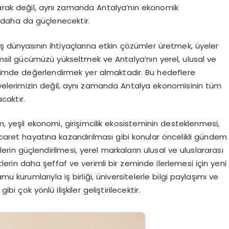
 olarak değil, aynı zamanda Antalya’nın ekonomik
k daha da güçlenecektir.
ş dünyasının ihtiyaçlarına etkin çözümler üretmek, üyeler
 temsil gücümüzü yükseltmek ve Antalya’nın yerel, ulusal ve
biçimde değerlendirmek yer almaktadır. Bu hedeflere
üyelerimizin değil, aynı zamanda Antalya ekonomisinin tüm
caktır.
m, yeşil ekonomi, girişimcilik ekosisteminin desteklenmesi,
n ticaret hayatına kazandırılması gibi konular öncelikli gündem
erin güçlendirilmesi, yerel markaların ulusal ve uluslararası
lerin daha şeffaf ve verimli bir zeminde ilerlemesi için yeni
u kurumlarıyla iş birliği, üniversitelerle bilgi paylaşımı ve
bi çok yönlü ilişkiler geliştirilecektir.