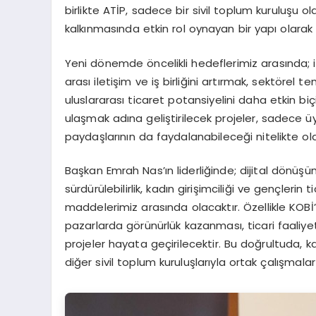
birlikte ATİP, sadece bir sivil toplum kuruluşu
kalkınmasında etkin rol oynayan bir yapı olara
Yeni dönemde öncelikli hedeflerimiz arasında; i
arası iletişim ve iş birliğini artırmak, sektörel
uluslararası ticaret potansiyelini daha etkin 
ulaşmak adına geliştirilecek projeler, sadece 
paydaşlarının da faydalanabileceği nitelikte ola
Başkan Emrah Nas’ın liderliğinde; dijital dönüşü
sürdürülebilirlik, kadın girişimciliği ve gençleri
maddelerimiz arasında olacaktır. Özellikle KOBİ’l
pazarlarda görünürlük kazanması, ticari faaliyet
projeler hayata geçirilecektir. Bu doğrultuda, kam
diğer sivil toplum kuruluşlarıyla ortak çalışmalar gi