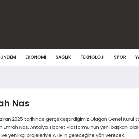
ÜNDEM
EKONOMI
SAĞLIK
TEKNOLOJI
SPOR
Y
rah Nas
iran 2025 tarihinde gerçekleştirdiğimiz Olağan Genel Kurul 
ayın Emrah Nas, Antalya Ticaret Platformu’nun yeni başkanı olar
 ve yenilikçi projeleriyle ATİP’in geleceğine yön verecek…