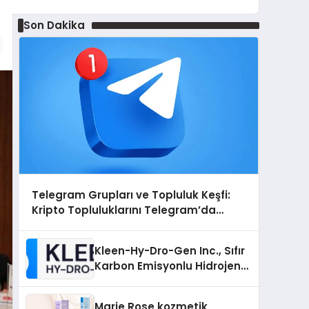
Son Dakika
Telegram Grupları ve Topluluk Keşfi:
Kripto Topluluklarını Telegram’da
Keşfetmek
Kleen-Hy-Dro-Gen Inc., Sıfır
Karbon Emisyonlu Hidrojen
Isıtma Teknolojisinde ISO ve
TSSA Düzenleyici Onaylarını
Marie Rose kozmetik