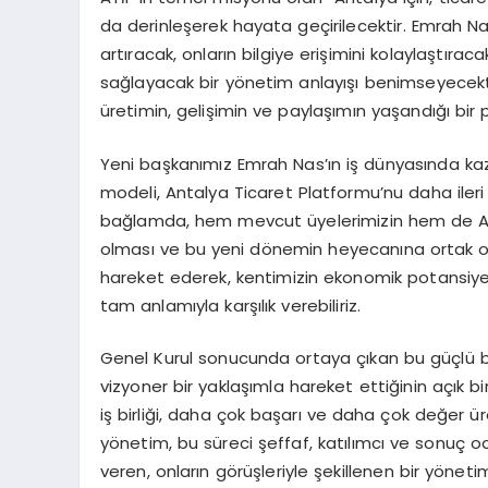
da derinleşerek hayata geçirilecektir. Emrah Nas
artıracak, onların bilgiye erişimini kolaylaştıra
sağlayacak bir yönetim anlayışı benimseyecektir.
üretimin, gelişimin ve paylaşımın yaşandığı bi
Yeni başkanımız Emrah Nas’ın iş dünyasında kaz
modeli, Antalya Ticaret Platformu’nu daha ileri
bağlamda, hem mevcut üyelerimizin hem de Anta
olması ve bu yeni dönemin heyecanına ortak o
hareket ederek, kentimizin ekonomik potansiyelin
tam anlamıyla karşılık verebiliriz.
Genel Kurul sonucunda ortaya çıkan bu güçlü birl
vizyoner bir yaklaşımla hareket ettiğinin açık b
iş birliği, daha çok başarı ve daha çok değer 
yönetim, bu süreci şeffaf, katılımcı ve sonuç oda
veren, onların görüşleriyle şekillenen bir yönetim