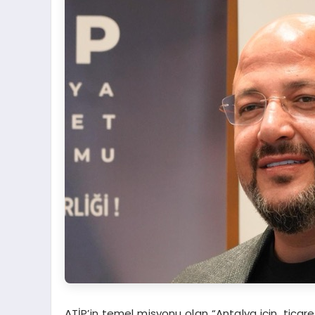
ATİP’in temel misyonu olan “Antalya için, ticar