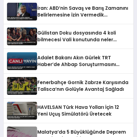
İran: ABD’nin Savaş ve Barış Zamanını
Belirlemesine İzin Vermedik
Vermeyeceğiz
Gülistan Doku dosyasında 4 koli
bilmecesi Vali konutunda neler
yaşandı
Adalet Bakanı Akın Gürlek TRT
Haber’de Ahbap Soruşturmasını
Açıkladı
Fenerbahçe Gornik Zabrze Karşısında
Talisca’nın Golüyle Avantaj Sağladı
HAVELSAN Türk Hava Yolları İçin 12
Yeni Uçuş Simülatörü Üretecek
Malatya’da 5 Büyüklüğünde Deprem