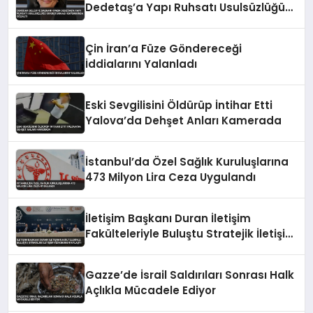
Dedetaş’a Yapı Ruhsatı Usulsüzlüğü
Soruşturması Kapsamında Gözaltı
Çin İran’a Füze Göndereceği
İddialarını Yalanladı
Eski Sevgilisini Öldürüp İntihar Etti
Yalova’da Dehşet Anları Kamerada
İstanbul’da Özel Sağlık Kuruluşlarına
473 Milyon Lira Ceza Uygulandı
İletişim Başkanı Duran İletişim
Fakülteleriyle Buluştu Stratejik İletişim
Vizyonunu Paylaştı
Gazze’de İsrail Saldırıları Sonrası Halk
Açlıkla Mücadele Ediyor