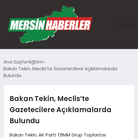
ANASAYFA
Ana Sayfa
Eğitim
Bakan Tekin, Meclis’te Gazetecilere Açıklamalarda
GÜNDEM
Bulundu
EKONOMI
Bakan Tekin, Meclis’te
SAĞLIK
Gazetecilere Açıklamalarda
Bulundu
TEKNOLOJI
Bakan Tekin, AK Parti TBMM Grup Toplantısı
SPOR