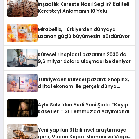
İnşaatlık Kereste Nasıl Seçilir? Kaliteli
Keresteyi Anlamanın 10 Yolu
Mirabellix, Türkiye’den dünyaya
uzanan güçlü büyümesini sürdürüyor
Küresel rinoplasti pazarının 2030’da
9,6 milyar dolara ulaşması bekleniyor
Türkiye’den küresel pazara: ShopinX,
dijital ekonomi ile gerçek dünya
alışverişini bir araya getirmeyi
hedefliyor
Ayla Selvi’den Yedi Yeni Şarkı: “Kayıp
Kasetler 1” 31 Temmuz’da Yayımlandı
Yeni yapilan 31 bilimsel araştırmaya
göre, Vegan Köpek Maması ve Vegan