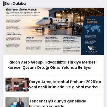
Son Dakika
Falcon Aero Group, Havacılıkta Türkiye Merkezli
Küresel Çözüm Ortağı Olma Yolunda İlerliyor
Derya Arms, İstanbul Prohunt 2026’da
yeni nesil ürünlerini ve global marka
vizyonunu sergiledi
Tencent Hy3 dünya genelinde
kullanıma sunuldu