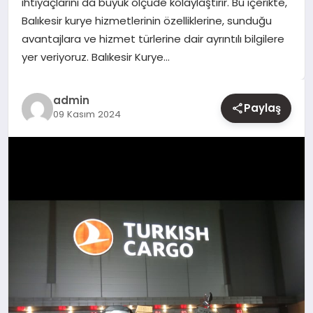
ihtiyaçlarını da büyük ölçüde kolaylaştırır. Bu içerikte,
Balıkesir kurye hizmetlerinin özelliklerine, sunduğu
YAŞAM
avantajlara ve hizmet türlerine dair ayrıntılı bilgilere
yer veriyoruz. Balıkesir Kurye…
EĞITIM
admin
Paylaş
09 Kasım 2024