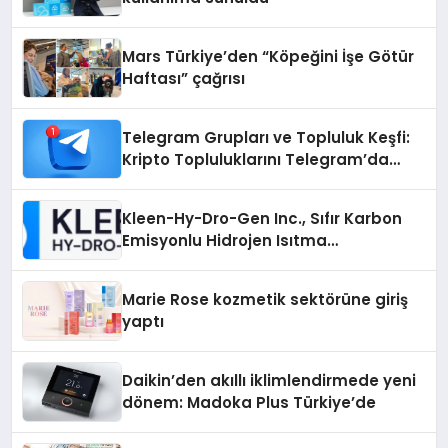
Mars Türkiye’den “Köpeğini İşe Götür
Haftası” çağrısı
Telegram Grupları ve Topluluk Keşfi:
Kripto Topluluklarını Telegram’da
Keşfetmek
Kleen-Hy-Dro-Gen Inc., Sıfır Karbon
Emisyonlu Hidrojen Isıtma
Teknolojisinde ISO ve TSSA
Düzenleyici Onaylarını Aldı
Marie Rose kozmetik sektörüne giriş
yaptı
Daikin’den akıllı iklimlendirmede yeni
dönem: Madoka Plus Türkiye’de