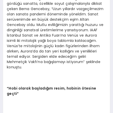
gördüğü sanatta, özellikle soyut çalışmalarıyla dikkat
çeken Berna Gencebay, “Uzun yıllardır vazgeçilmezim
olan sanata pandemi döneminde yöneldim. Sanat
serüvenimde en büyük destekçim eşim Altan
Gencebay oldu. Mutlu evliliğimizin yarattığı huzuru ve
dinginliği sanatsal üretimlerime yansıtıyorum. IAAF
İstanbul Sanat ve Antika Fuarı’na Venüs ve Aurora
isimli iki mitolojik yağlı boya tablomla katılacağım.
Venüs’te mitolojinin güçlü kadın figürlerinden ilham
alırken, Aurora’da da tan yeri kızıllığını ve yenilikleri
temsil ediyor. Sergiden elde edeceğim geliri
Mehmetçik Vakfı’na bağışlamayı istiyorum” şeklinde
konuştu.
“Hobi olarak başladığım resim, hobinin ötesine
geçti”