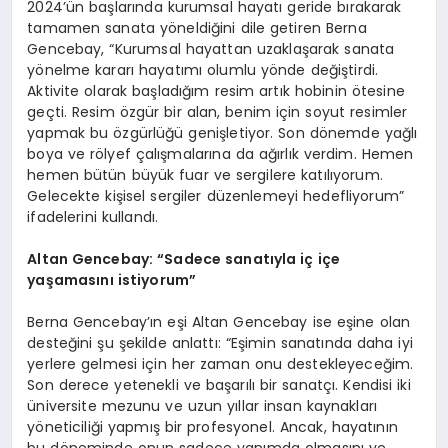
2024’ün başlarında kurumsal hayatı geride bırakarak
tamamen sanata yöneldiğini dile getiren Berna
Gencebay, “Kurumsal hayattan uzaklaşarak sanata
yönelme kararı hayatımı olumlu yönde değiştirdi.
Aktivite olarak başladığım resim artık hobinin ötesine
geçti. Resim özgür bir alan, benim için soyut resimler
yapmak bu özgürlüğü genişletiyor. Son dönemde yağlı
boya ve rölyef çalışmalarına da ağırlık verdim. Hemen
hemen bütün büyük fuar ve sergilere katılıyorum.
Gelecekte kişisel sergiler düzenlemeyi hedefliyorum”
ifadelerini kullandı.
Altan Gencebay: “Sadece sanatıyla iç içe
yaşamasını istiyorum”
Berna Gencebay’ın eşi Altan Gencebay ise eşine olan
desteğini şu şekilde anlattı: “Eşimin sanatında daha iyi
yerlere gelmesi için her zaman onu destekleyeceğim.
Son derece yetenekli ve başarılı bir sanatçı. Kendisi iki
üniversite mezunu ve uzun yıllar insan kaynakları
yöneticiliği yapmış bir profesyonel. Ancak, hayatının