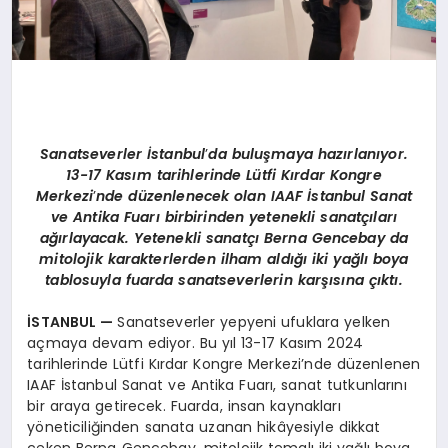
Sanatseverler İstanbul
’
da buluşmaya hazı
rlan
ıyor.
13-17 Kasım tarihlerinde Lütfi Kırdar Kongre
Merkezi
’
nde düzenlenecek olan
IAAF
İstanbul Sanat
ve Antika Fuarı birbirinden yetenekli sanatçıları
ağırlayacak. Yetenekli sanatçı
Berna Gencebay
da
mitolojik karakterlerden ilham aldığı iki yağlı boya
tablosuyla fuarda sanatseverlerin karşısına çıktı.
İSTANBUL
—
Sanatseverler yepyeni ufuklara yelken
açmaya devam ediyor. Bu yıl 13-17 Kasım 2024
tarihlerinde Lütfi Kırdar Kongre Merkezi’nde düzenlenen
IAAF İstanbul Sanat ve Antika Fuarı, sanat tutkunlarını
bir araya getirecek. Fuarda, insan kaynakları
yöneticiliğinden sanata uzanan hikâyesiyle dikkat