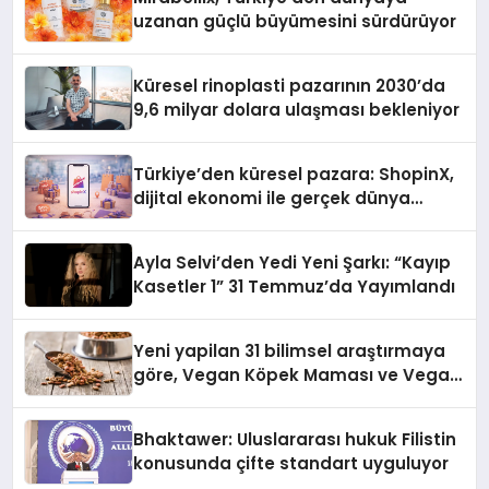
uzanan güçlü büyümesini sürdürüyor
Küresel rinoplasti pazarının 2030’da
9,6 milyar dolara ulaşması bekleniyor
Türkiye’den küresel pazara: ShopinX,
dijital ekonomi ile gerçek dünya
alışverişini bir araya getirmeyi
hedefliyor
Ayla Selvi’den Yedi Yeni Şarkı: “Kayıp
Kasetler 1” 31 Temmuz’da Yayımlandı
Yeni yapilan 31 bilimsel araştırmaya
göre, Vegan Köpek Maması ve Vegan
Kedi Mamasının İyi Sindirildiğini
Ortaya Koydu
Bhaktawer: Uluslararası hukuk Filistin
konusunda çifte standart uyguluyor