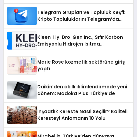
Telegram Grupları ve Topluluk Keşfi:
Kripto Topluluklarını Telegram’da
Keşfetmek
Kleen-Hy-Dro-Gen Inc., Sıfır Karbon
Emisyonlu Hidrojen Isıtma
Teknolojisinde ISO ve TSSA
Düzenleyici Onaylarını Aldı
Marie Rose kozmetik sektörüne giriş
yaptı
Daikin’den akıllı iklimlendirmede yeni
dönem: Madoka Plus Türkiye’de
İnşaatlık Kereste Nasıl Seçilir? Kaliteli
Keresteyi Anlamanın 10 Yolu
Mirabellix, Türkiye’den dünyaya