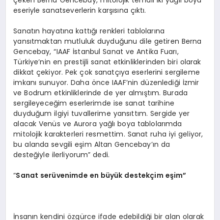
çeken Berna Gencebay, mitolojik temalı iki yağlı boya
eseriyle sanatseverlerin karşısına çıktı.
Sanatın hayatına kattığı renkleri tablolarına
yansıtmaktan mutluluk duyduğunu dile getiren Berna
Gencebay, “IAAF İstanbul Sanat ve Antika Fuarı,
Türkiye’nin en prestijli sanat etkinliklerinden biri olarak
dikkat çekiyor. Pek çok sanatçıya eserlerini sergileme
imkanı sunuyor. Daha önce IAAF’nin düzenlediği İzmir
ve Bodrum etkinliklerinde de yer almıştım. Burada
sergileyeceğim eserlerimde ise sanat tarihine
duyduğum ilgiyi tuvallerime yansıttım. Sergide yer
alacak Venüs ve Aurora yağlı boya tablolarımda
mitolojik karakterleri resmettim. Sanat ruha iyi geliyor,
bu alanda sevgili eşim Altan Gencebay’ın da
desteğiyle ilerliyorum” dedi.
“
Sanat serüvenimde en büyük destekçim eşim”
İnsanın kendini özgürce ifade edebildiği bir alan olarak