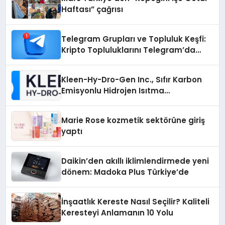
Haftası” çağrısı
Telegram Grupları ve Topluluk Keşfi:
Kripto Topluluklarını Telegram’da
Keşfetmek
Kleen-Hy-Dro-Gen Inc., Sıfır Karbon
Emisyonlu Hidrojen Isıtma
Teknolojisinde ISO ve TSSA
Düzenleyici Onaylarını Aldı
Marie Rose kozmetik sektörüne giriş
yaptı
Daikin’den akıllı iklimlendirmede yeni
dönem: Madoka Plus Türkiye’de
İnşaatlık Kereste Nasıl Seçilir? Kaliteli
Keresteyi Anlamanın 10 Yolu