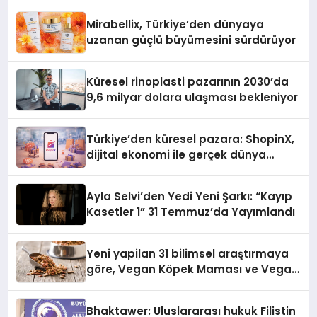
Mirabellix, Türkiye’den dünyaya
uzanan güçlü büyümesini sürdürüyor
Küresel rinoplasti pazarının 2030’da
9,6 milyar dolara ulaşması bekleniyor
Türkiye’den küresel pazara: ShopinX,
dijital ekonomi ile gerçek dünya
alışverişini bir araya getirmeyi
hedefliyor
Ayla Selvi’den Yedi Yeni Şarkı: “Kayıp
Kasetler 1” 31 Temmuz’da Yayımlandı
Yeni yapilan 31 bilimsel araştırmaya
göre, Vegan Köpek Maması ve Vegan
Kedi Mamasının İyi Sindirildiğini
Ortaya Koydu
Bhaktawer: Uluslararası hukuk Filistin