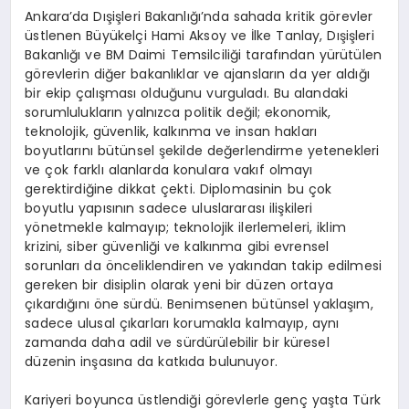
Ankara’da Dışişleri Bakanlığı’nda sahada kritik görevler
üstlenen Büyükelçi Hami Aksoy ve İlke Tanlay, Dışişleri
Bakanlığı ve BM Daimi Temsilciliği tarafından yürütülen
görevlerin diğer bakanlıklar ve ajansların da yer aldığı
bir ekip çalışması olduğunu vurguladı. Bu alandaki
sorumlulukların yalnızca politik değil; ekonomik,
teknolojik, güvenlik, kalkınma ve insan hakları
boyutlarını bütünsel şekilde değerlendirme yetenekleri
ve çok farklı alanlarda konulara vakıf olmayı
gerektirdiğine dikkat çekti. Diplomasinin bu çok
boyutlu yapısının sadece uluslararası ilişkileri
yönetmekle kalmayıp; teknolojik ilerlemeleri, iklim
krizini, siber güvenliği ve kalkınma gibi evrensel
sorunları da önceliklendiren ve yakından takip edilmesi
gereken bir disiplin olarak yeni bir düzen ortaya
çıkardığını öne sürdü. Benimsenen bütünsel yaklaşım,
sadece ulusal çıkarları korumakla kalmayıp, aynı
zamanda daha adil ve sürdürülebilir bir küresel
düzenin inşasına da katkıda bulunuyor.
Kariyeri boyunca üstlendiği görevlerle genç yaşta Türk