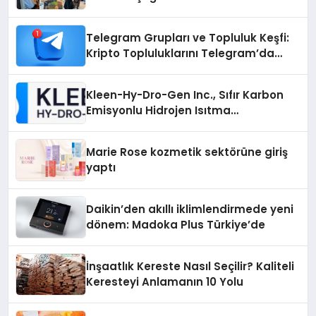
Telegram Grupları ve Topluluk Keşfi:
Kripto Topluluklarını Telegram’da
Keşfetmek
Kleen-Hy-Dro-Gen Inc., Sıfır Karbon
Emisyonlu Hidrojen Isıtma
Teknolojisinde ISO ve TSSA
Düzenleyici Onaylarını Aldı
Marie Rose kozmetik sektörüne giriş
yaptı
Daikin’den akıllı iklimlendirmede yeni
dönem: Madoka Plus Türkiye’de
İnşaatlık Kereste Nasıl Seçilir? Kaliteli
Keresteyi Anlamanın 10 Yolu