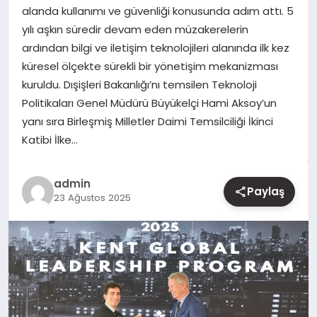
alanda kullanımı ve güvenliği konusunda adım attı. 5
yılı aşkın süredir devam eden müzakerelerin
YAŞAM
ardından bilgi ve iletişim teknolojileri alanında ilk kez
küresel ölçekte sürekli bir yönetişim mekanizması
EĞITIM
kuruldu. Dışişleri Bakanlığı’nı temsilen Teknoloji
Politikaları Genel Müdürü Büyükelçi Hami Aksoy’un
yanı sıra Birleşmiş Milletler Daimi Temsilciliği İkinci
Katibi İlke…
admin
Paylaş
23 Ağustos 2025