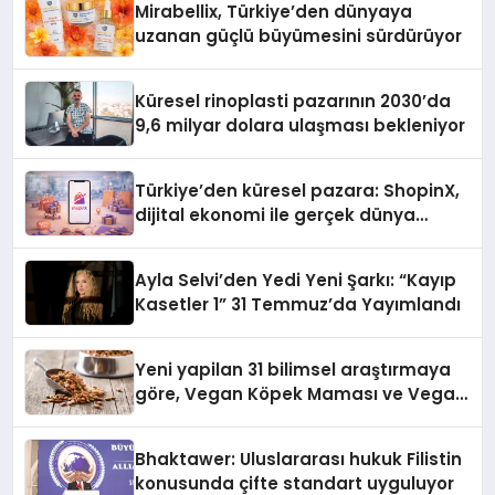
Mirabellix, Türkiye’den dünyaya
uzanan güçlü büyümesini sürdürüyor
Küresel rinoplasti pazarının 2030’da
9,6 milyar dolara ulaşması bekleniyor
Türkiye’den küresel pazara: ShopinX,
dijital ekonomi ile gerçek dünya
alışverişini bir araya getirmeyi
hedefliyor
Ayla Selvi’den Yedi Yeni Şarkı: “Kayıp
Kasetler 1” 31 Temmuz’da Yayımlandı
Yeni yapilan 31 bilimsel araştırmaya
göre, Vegan Köpek Maması ve Vegan
Kedi Mamasının İyi Sindirildiğini
Ortaya Koydu
Bhaktawer: Uluslararası hukuk Filistin
konusunda çifte standart uyguluyor