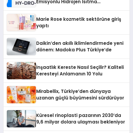
Emisyonlu Hidrojen Isıtma
Teknolojisinde ISO ve TSSA
Düzenleyici Onaylarını Aldı
Marie Rose kozmetik sektörüne giriş
yaptı
Daikin’den akıllı iklimlendirmede yeni
dönem: Madoka Plus Türkiye’de
İnşaatlık Kereste Nasıl Seçilir? Kaliteli
Keresteyi Anlamanın 10 Yolu
Mirabellix, Türkiye’den dünyaya
uzanan güçlü büyümesini sürdürüyor
Küresel rinoplasti pazarının 2030’da
9,6 milyar dolara ulaşması bekleniyor