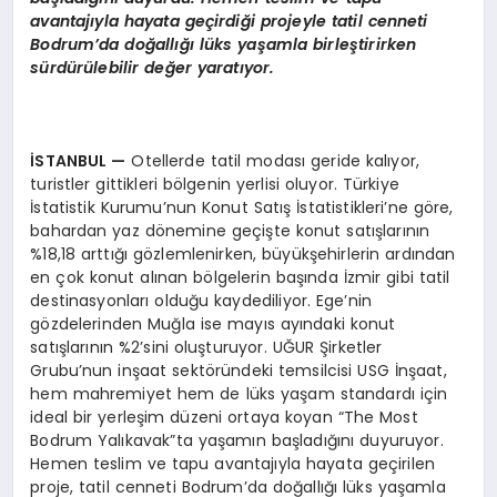
avantajıyla hayata geçirdiği projeyle tatil cenneti
Bodrum’da doğallığı lüks yaşamla birleştirirken
sürdürülebilir değer yaratıyor.
İSTANBUL
—
Otellerde tatil modası geride kalıyor,
turistler gittikleri bölgenin yerlisi oluyor. Türkiye
İstatistik Kurumu’nun Konut Satış İstatistikleri’ne göre,
bahardan yaz dönemine geçişte konut satışlarının
%18,18 arttığı gözlemlenirken, büyükşehirlerin ardından
en çok konut alınan bölgelerin başında İzmir gibi tatil
destinasyonları olduğu kaydediliyor. Ege’nin
gözdelerinden Muğla ise mayıs ayındaki konut
satışlarının %2’sini oluşturuyor. UĞUR Şirketler
Grubu’nun inşaat sektöründeki temsilcisi USG İnşaat,
hem mahremiyet hem de lüks yaşam standardı için
ideal bir yerleşim düzeni ortaya koyan “The Most
Bodrum Yalıkavak”ta yaşamın başladığını duyuruyor.
Hemen teslim ve tapu avantajıyla hayata geçirilen
proje, tatil cenneti Bodrum’da doğallığı lüks yaşamla