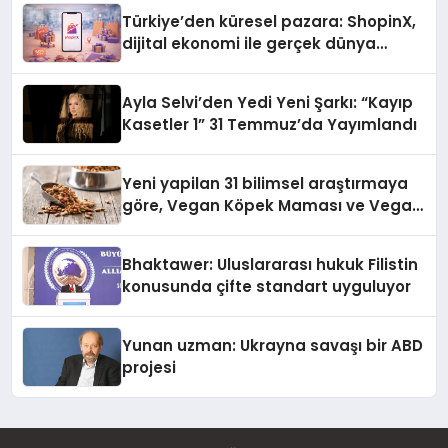
Türkiye’den küresel pazara: ShopinX,
dijital ekonomi ile gerçek dünya
alışverişini bir araya getirmeyi
hedefliyor
Ayla Selvi’den Yedi Yeni Şarkı: “Kayıp
Kasetler 1” 31 Temmuz’da Yayımlandı
Yeni yapilan 31 bilimsel araştırmaya
göre, Vegan Köpek Maması ve Vegan
Kedi Mamasının İyi Sindirildiğini
Ortaya Koydu
Bhaktawer: Uluslararası hukuk Filistin
konusunda çifte standart uyguluyor
Yunan uzman: Ukrayna savaşı bir ABD
projesi