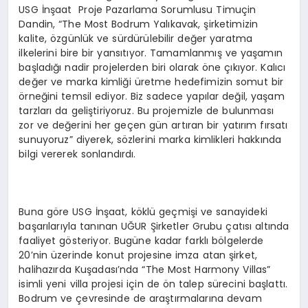
USG İnşaat Proje Pazarlama Sorumlusu Timuçin
Dandin, “The Most Bodrum Yalıkavak, şirketimizin
kalite, özgünlük ve sürdürülebilir değer yaratma
ilkelerini bire bir yansıtıyor. Tamamlanmış ve yaşamın
başladığı nadir projelerden biri olarak öne çıkıyor. Kalıcı
değer ve marka kimliği üretme hedefimizin somut bir
örneğini temsil ediyor. Biz sadece yapılar değil, yaşam
tarzları da geliştiriyoruz. Bu projemizle de bulunması
zor ve değerini her geçen gün artıran bir yatırım fırsatı
sunuyoruz” diyerek, sözlerini marka kimlikleri hakkında
bilgi vererek sonlandırdı.
Buna göre USG İnşaat, köklü geçmişi ve sanayideki
başarılarıyla tanınan UĞUR Şirketler Grubu çatısı altında
faaliyet gösteriyor. Bugüne kadar farklı bölgelerde
20’nin üzerinde konut projesine imza atan şirket,
halihazırda Kuşadası’nda “The Most Harmony Villas”
isimli yeni villa projesi için de ön talep sürecini başlattı.
Bodrum ve çevresinde de araştırmalarına devam