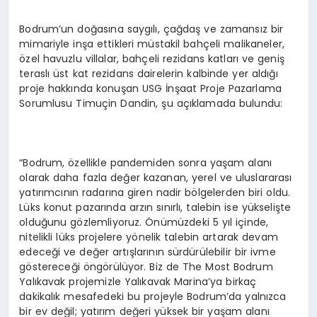
Bodrum’un doğasına saygılı, çağdaş ve zamansız bir
mimariyle inşa ettikleri müstakil bahçeli malikaneler,
özel havuzlu villalar, bahçeli rezidans katları ve geniş
teraslı üst kat rezidans dairelerin kalbinde yer aldığı
proje hakkında konuşan USG İnşaat Proje Pazarlama
Sorumlusu Timuçin Dandin, şu açıklamada bulundu:
“Bodrum, özellikle pandemiden sonra yaşam alanı
olarak daha fazla değer kazanan, yerel ve uluslararası
yatırımcının radarına giren nadir bölgelerden biri oldu.
Lüks konut pazarında arzın sınırlı, talebin ise yükselişte
olduğunu gözlemliyoruz. Önümüzdeki 5 yıl içinde,
nitelikli lüks projelere yönelik talebin artarak devam
edeceği ve değer artışlarının sürdürülebilir bir ivme
göstereceği öngörülüyor. Biz de The Most Bodrum
Yalıkavak projemizle Yalıkavak Marina’ya birkaç
dakikalık mesafedeki bu projeyle Bodrum’da yalnızca
bir ev değil; yatırım değeri yüksek bir yaşam alanı