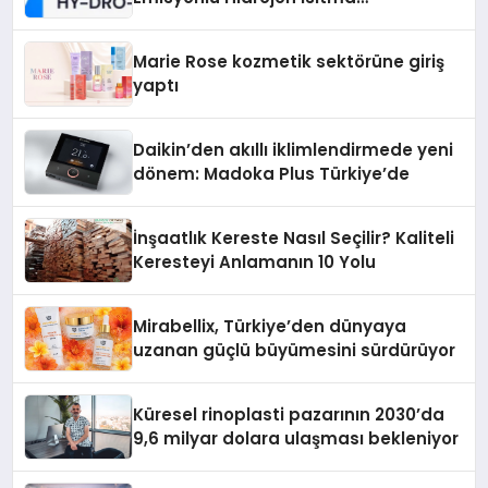
Teknolojisinde ISO ve TSSA
Düzenleyici Onaylarını Aldı
Marie Rose kozmetik sektörüne giriş
yaptı
Daikin’den akıllı iklimlendirmede yeni
dönem: Madoka Plus Türkiye’de
İnşaatlık Kereste Nasıl Seçilir? Kaliteli
Keresteyi Anlamanın 10 Yolu
Mirabellix, Türkiye’den dünyaya
uzanan güçlü büyümesini sürdürüyor
Küresel rinoplasti pazarının 2030’da
9,6 milyar dolara ulaşması bekleniyor