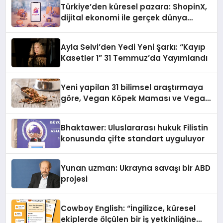
Türkiye’den küresel pazara: ShopinX,
dijital ekonomi ile gerçek dünya
alışverişini bir araya getirmeyi
hedefliyor
Ayla Selvi’den Yedi Yeni Şarkı: “Kayıp
Kasetler 1” 31 Temmuz’da Yayımlandı
Yeni yapilan 31 bilimsel araştırmaya
göre, Vegan Köpek Maması ve Vegan
Kedi Mamasının İyi Sindirildiğini
Ortaya Koydu
Bhaktawer: Uluslararası hukuk Filistin
konusunda çifte standart uyguluyor
Yunan uzman: Ukrayna savaşı bir ABD
projesi
Cowboy English: “İngilizce, küresel
ekiplerde ölçülen bir iş yetkinliğine