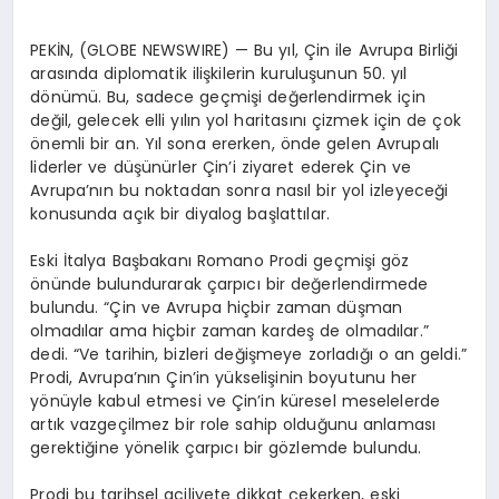
PEKİN, (GLOBE NEWSWIRE) — Bu yıl, Çin ile Avrupa Birliği
arasında diplomatik ilişkilerin kuruluşunun 50. yıl
dönümü. Bu, sadece geçmişi değerlendirmek için
değil, gelecek elli yılın yol haritasını çizmek için de çok
önemli bir an. Yıl sona ererken, önde gelen Avrupalı
liderler ve düşünürler Çin’i ziyaret ederek Çin ve
Avrupa’nın bu noktadan sonra nasıl bir yol izleyeceği
konusunda açık bir diyalog başlattılar.
Eski İtalya Başbakanı Romano Prodi geçmişi göz
önünde bulundurarak çarpıcı bir değerlendirmede
bulundu. “Çin ve Avrupa hiçbir zaman düşman
olmadılar ama hiçbir zaman kardeş de olmadılar.”
dedi. “Ve tarihin, bizleri değişmeye zorladığı o an geldi.”
Prodi, Avrupa’nın Çin’in yükselişinin boyutunu her
yönüyle kabul etmesi ve Çin’in küresel meselelerde
artık vazgeçilmez bir role sahip olduğunu anlaması
gerektiğine yönelik çarpıcı bir gözlemde bulundu.
Prodi bu tarihsel aciliyete dikkat çekerken, eski