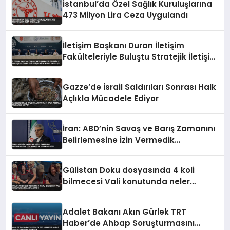
İstanbul’da Özel Sağlık Kuruluşlarına
473 Milyon Lira Ceza Uygulandı
İletişim Başkanı Duran İletişim
Fakülteleriyle Buluştu Stratejik İletişim
Vizyonunu Paylaştı
Gazze’de İsrail Saldırıları Sonrası Halk
Açlıkla Mücadele Ediyor
İran: ABD’nin Savaş ve Barış Zamanını
Belirlemesine İzin Vermedik
Vermeyeceğiz
Gülistan Doku dosyasında 4 koli
bilmecesi Vali konutunda neler
yaşandı
Adalet Bakanı Akın Gürlek TRT
Haber’de Ahbap Soruşturmasını