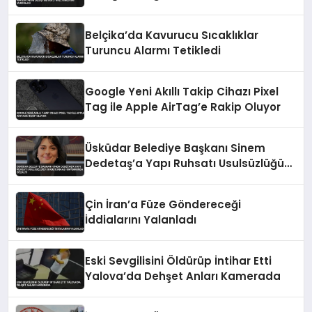
Belçika’da Kavurucu Sıcaklıklar
Turuncu Alarmı Tetikledi
Google Yeni Akıllı Takip Cihazı Pixel
Tag ile Apple AirTag’e Rakip Oluyor
Üsküdar Belediye Başkanı Sinem
Dedetaş’a Yapı Ruhsatı Usulsüzlüğü
Soruşturması Kapsamında Gözaltı
Çin İran’a Füze Göndereceği
İddialarını Yalanladı
Eski Sevgilisini Öldürüp İntihar Etti
Yalova’da Dehşet Anları Kamerada