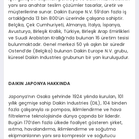
yanı sıra anahtar teslim çözümler tasarlar, üretir ve
müşterilerine sunar. Daikin Europe N.V. 59‘dan fazla iş
ortaklığında 13 bin 800’ün üzerinde çalışana sahiptir.
Belçika, Çek Cumhuriyeti, Almanya, İtalya, İspanya,
Avusturya, Birleşik Krallık, Türkiye, Birleşik Arap Emirlikleri
ve Suudi Arabistan Krallığı’nda bulunan 16 üretim tesisi
bulunmaktadır. Genel merkezi 50 yılı aşkın bir süredir
Ostend’de (Belçika) bulunan Daikin Europe N.V. grubu,
küresel Daikin Industries grubunun bir yan kuruluşudur.
DAIKIN JAPONYA HAKKINDA
Japonya’nın Osaka şehrinde 1924 yılında kurulan, 101
yıllık geçmişe sahip Daikin Industries (DIL), 104 binden
fazla çalışanıyla ısı pompası, iklimlendirme ve hava
filtreleme teknolojisinde dünya çapında bir liderdir.
Bugün 170’den fazla ülkede faaliyet gösteren şirket,
ısıtma, havalandırma, iklimlendirme ve soğutma
ekipmanlarının yanı sıra kompresör ve soğutucu