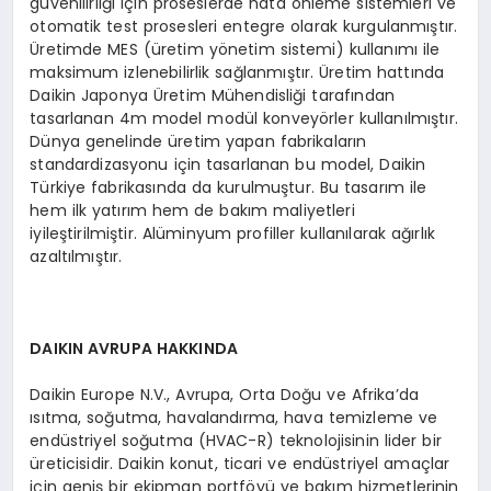
güvenilirliği için proseslerde hata önleme sistemleri ve
otomatik test prosesleri entegre olarak kurgulanmıştır.
Üretimde MES (üretim yönetim sistemi) kullanımı ile
maksimum izlenebilirlik sağlanmıştır. Üretim hattında
Daikin Japonya Üretim Mühendisliği tarafından
tasarlanan 4m model modül konveyörler kullanılmıştır.
Dünya genelinde üretim yapan fabrikaların
standardizasyonu için tasarlanan bu model, Daikin
Türkiye fabrikasında da kurulmuştur. Bu tasarım ile
hem ilk yatırım hem de bakım maliyetleri
iyileştirilmiştir. Alüminyum profiller kullanılarak ağırlık
azaltılmıştır.
DAIKIN AVRUPA HAKKINDA
Daikin Europe N.V., Avrupa, Orta Doğu ve Afrika’da
ısıtma, soğutma, havalandırma, hava temizleme ve
endüstriyel soğutma (HVAC-R) teknolojisinin lider bir
üreticisidir. Daikin konut, ticari ve endüstriyel amaçlar
için geniş bir ekipman portföyü ve bakım hizmetlerinin