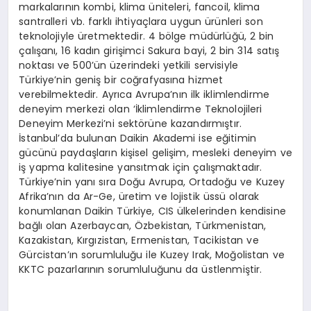
markalarının kombi, klima üniteleri, fancoil, klima
santralleri vb. farklı ihtiyaçlara uygun ürünleri son
teknolojiyle üretmektedir. 4 bölge müdürlüğü, 2 bin
çalışanı, 16 kadın girişimci Sakura bayi, 2 bin 314 satış
noktası ve 500’ün üzerindeki yetkili servisiyle
Türkiye’nin geniş bir coğrafyasına hizmet
verebilmektedir. Ayrıca Avrupa’nın ilk iklimlendirme
deneyim merkezi olan ‘İklimlendirme Teknolojileri
Deneyim Merkezi’ni sektörüne kazandırmıştır.
İstanbul’da bulunan Daikin Akademi ise eğitimin
gücünü paydaşların kişisel gelişim, mesleki deneyim ve
iş yapma kalitesine yansıtmak için çalışmaktadır.
Türkiye’nin yanı sıra Doğu Avrupa, Ortadoğu ve Kuzey
Afrika’nın da Ar-Ge, üretim ve lojistik üssü olarak
konumlanan Daikin Türkiye, CIS ülkelerinden kendisine
bağlı olan Azerbaycan, Özbekistan, Türkmenistan,
Kazakistan, Kırgızistan, Ermenistan, Tacikistan ve
Gürcistan’ın sorumluluğu ile Kuzey Irak, Moğolistan ve
KKTC pazarlarının sorumluluğunu da üstlenmiştir.