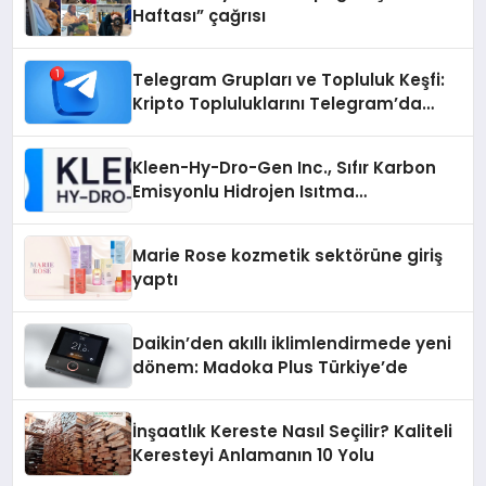
Haftası” çağrısı
Telegram Grupları ve Topluluk Keşfi:
Kripto Topluluklarını Telegram’da
Keşfetmek
Kleen-Hy-Dro-Gen Inc., Sıfır Karbon
Emisyonlu Hidrojen Isıtma
Teknolojisinde ISO ve TSSA
Düzenleyici Onaylarını Aldı
Marie Rose kozmetik sektörüne giriş
yaptı
Daikin’den akıllı iklimlendirmede yeni
dönem: Madoka Plus Türkiye’de
İnşaatlık Kereste Nasıl Seçilir? Kaliteli
Keresteyi Anlamanın 10 Yolu