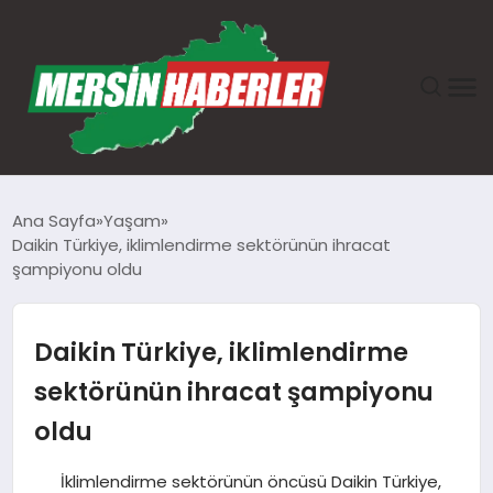
ANASAYFA
Ana Sayfa
Yaşam
Daikin Türkiye, iklimlendirme sektörünün ihracat
GÜNDEM
şampiyonu oldu
EKONOMI
Daikin Türkiye, iklimlendirme
SAĞLIK
sektörünün ihracat şampiyonu
oldu
TEKNOLOJI
İklimlendirme sektörünün öncüsü Daikin Türkiye,
SPOR