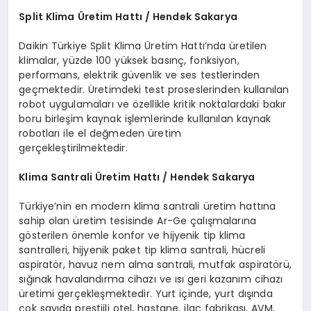
Split Klima
Ü
retim Hattı / Hendek Sakarya
Daikin Türkiye Split Klima Üretim Hattı’nda üretilen
klimalar, yüzde 100 yüksek basınç, fonksiyon,
performans, elektrik güvenlik ve ses testlerinden
geçmektedir. Üretimdeki test proseslerinden kullanılan
robot uygulamaları ve özellikle kritik noktalardaki bakır
boru birleşim kaynak işlemlerinde kullanılan kaynak
robotları ile el değmeden üretim
gerçekleştirilmektedir.
Klima Santrali
Ü
retim Hattı / Hendek Sakarya
Türkiye’nin en modern klima santrali üretim hattına
sahip olan üretim tesisinde Ar-Ge çalışmalarına
gösterilen önemle konfor ve hijyenik tip klima
santralleri, hijyenik paket tip klima santrali, hücreli
aspiratör, havuz nem alma santrali, mutfak aspiratörü,
sığınak havalandırma cihazı ve ısı geri kazanım cihazı
üretimi gerçekleşmektedir. Yurt içinde, yurt dışında
çok sayıda prestijli otel, hastane, ilaç fabrikası, AVM,