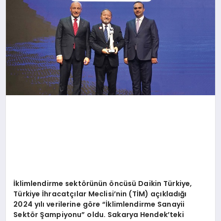
İklimlendirme sekt
ö
rünün
ö
ncüsü Daikin Türkiye,
Türkiye İhracatçılar Meclisi
’
nin (TİM) açıkladığı
2024 y
ılı verilerine g
ö
re “İklimlendirme Sanayii
Sekt
ö
r Şampiyonu” oldu. Sakarya Hendek
’
teki