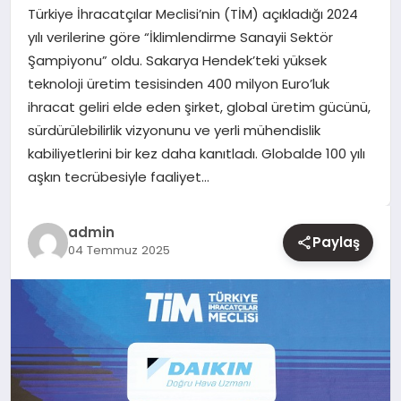
Türkiye İhracatçılar Meclisi’nin (TİM) açıkladığı 2024
yılı verilerine göre “İklimlendirme Sanayii Sektör
YAŞAM
Şampiyonu” oldu. Sakarya Hendek’teki yüksek
teknoloji üretim tesisinden 400 milyon Euro’luk
EĞITIM
ihracat geliri elde eden şirket, global üretim gücünü,
sürdürülebilirlik vizyonunu ve yerli mühendislik
kabiliyetlerini bir kez daha kanıtladı. Globalde 100 yılı
aşkın tecrübesiyle faaliyet…
admin
Paylaş
04 Temmuz 2025