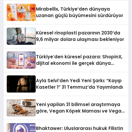
Mirabellix, Türkiye’den dünyaya
uzanan güçlü büyümesini sürdürüyor
Küresel rinoplasti pazarının 2030’da
9,6 milyar dolara ulaşması bekleniyor
Türkiye’den küresel pazara: ShopinX,
dijital ekonomi ile gerçek dünya
alışverişini bir araya getirmeyi
hedefliyor
Ayla Selvi’den Yedi Yeni Şarkı: “Kayıp
Kasetler 1” 31 Temmuz’da Yayımlandı
Yeni yapilan 31 bilimsel araştırmaya
göre, Vegan Köpek Maması ve Vegan
Kedi Mamasının İyi Sindirildiğini
Ortaya Koydu
Bhaktawer: Uluslararası hukuk Filistin