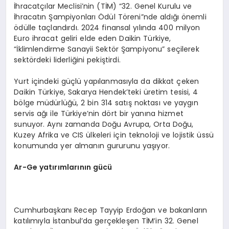
İhracatçılar Meclisi’nin (TİM) “32. Genel Kurulu ve
İhracatın Şampiyonları Ödül Töreni”nde aldığı önemli
ödülle taçlandırdı. 2024 finansal yılında 400 milyon
Euro ihracat geliri elde eden Daikin Türkiye,
“İklimlendirme Sanayii Sektör Şampiyonu” seçilerek
sektördeki liderliğini pekiştirdi.
Yurt içindeki güçlü yapılanmasıyla da dikkat çeken
Daikin Türkiye, Sakarya Hendek’teki üretim tesisi, 4
bölge müdürlüğü, 2 bin 314 satış noktası ve yaygın
servis ağı ile Türkiye’nin dört bir yanına hizmet
sunuyor. Aynı zamanda Doğu Avrupa, Orta Doğu,
Kuzey Afrika ve CIS ülkeleri için teknoloji ve lojistik üssü
konumunda yer almanın gururunu yaşıyor.
Ar
-G
e yatırımlarının gücü
Cumhurbaşkanı Recep Tayyip Erdoğan ve bakanların
katılımıyla İstanbul’da gerçekleşen TİM’in 32. Genel