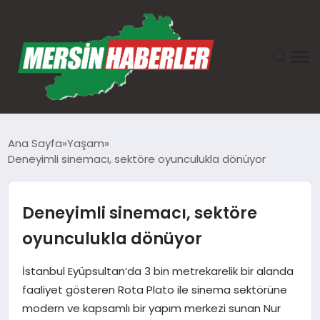
ANASAYFA
Ana Sayfa
Yaşam
Deneyimli sinemacı, sektöre oyunculukla dönüyor
GÜNDEM
EKONOMI
Deneyimli sinemacı, sektöre
oyunculukla dönüyor
SAĞLIK
İstanbul Eyüpsultan’da 3 bin metrekarelik bir alanda
TEKNOLOJI
faaliyet gösteren Rota Plato ile sinema sektörüne
modern ve kapsamlı bir yapım merkezi sunan Nur
SPOR