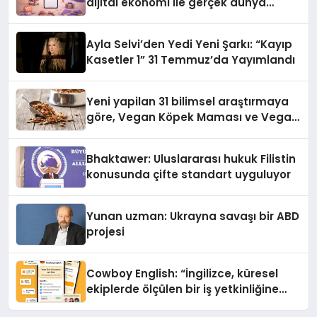
dijital ekonomi ile gerçek dünya
alışverişini bir araya getirmeyi
hedefliyor
Ayla Selvi’den Yedi Yeni Şarkı: “Kayıp
Kasetler 1” 31 Temmuz’da Yayımlandı
Yeni yapilan 31 bilimsel araştırmaya
göre, Vegan Köpek Maması ve Vegan
Kedi Mamasının İyi Sindirildiğini
Ortaya Koydu
Bhaktawer: Uluslararası hukuk Filistin
konusunda çifte standart uyguluyor
Yunan uzman: Ukrayna savaşı bir ABD
projesi
Cowboy English: “İngilizce, küresel
ekiplerde ölçülen bir iş yetkinliğine
dönüşüyor”