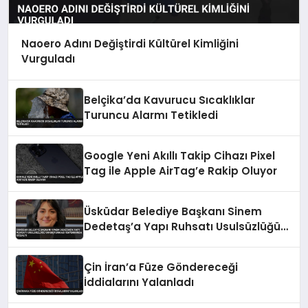
Naoero Adını Değiştirdi Kültürel Kimliğini
Vurguladı
Belçika’da Kavurucu Sıcaklıklar
Turuncu Alarmı Tetikledi
Google Yeni Akıllı Takip Cihazı Pixel
Tag ile Apple AirTag’e Rakip Oluyor
Üsküdar Belediye Başkanı Sinem
Dedetaş’a Yapı Ruhsatı Usulsüzlüğü
Soruşturması Kapsamında Gözaltı
Çin İran’a Füze Göndereceği
İddialarını Yalanladı