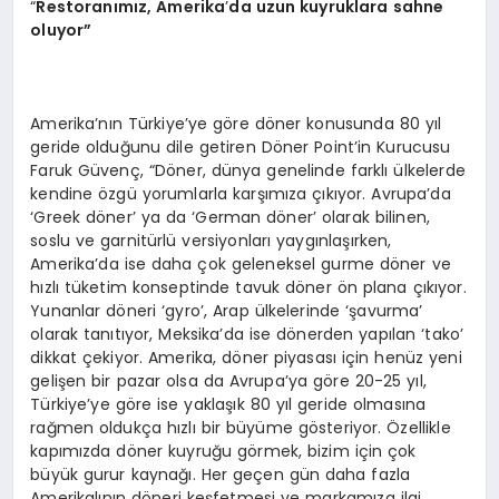
“
Restoran
ımız, Amerika
’
da uzun kuyruklara sahne
oluyor”
Amerika’nın Türkiye’ye göre döner konusunda 80 yıl
geride olduğunu dile getiren Döner Point’in Kurucusu
Faruk Güvenç, “Döner, dünya genelinde farklı ülkelerde
kendine özgü yorumlarla karşımıza çıkıyor. Avrupa’da
‘Greek döner’ ya da ‘German döner’ olarak bilinen,
soslu ve garnitürlü versiyonları yaygınlaşırken,
Amerika’da ise daha çok geleneksel gurme döner ve
hızlı tüketim konseptinde tavuk döner ön plana çıkıyor.
Yunanlar döneri ‘gyro’, Arap ülkelerinde ‘şavurma’
olarak tanıtıyor, Meksika’da ise dönerden yapılan ‘tako’
dikkat çekiyor. Amerika, döner piyasası için henüz yeni
gelişen bir pazar olsa da Avrupa’ya göre 20-25 yıl,
Türkiye’ye göre ise yaklaşık 80 yıl geride olmasına
rağmen oldukça hızlı bir büyüme gösteriyor. Özellikle
kapımızda döner kuyruğu görmek, bizim için çok
büyük gurur kaynağı. Her geçen gün daha fazla
Amerikalının döneri keşfetmesi ve markamıza ilgi