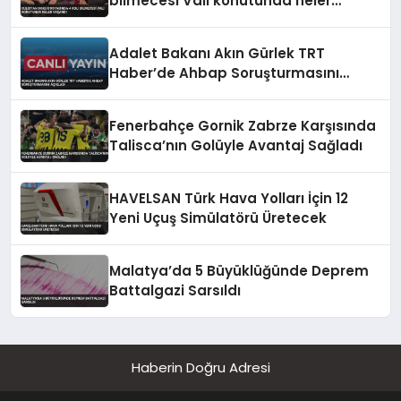
bilmecesi Vali konutunda neler
yaşandı
Adalet Bakanı Akın Gürlek TRT
Haber’de Ahbap Soruşturmasını
Açıkladı
Fenerbahçe Gornik Zabrze Karşısında
Talisca’nın Golüyle Avantaj Sağladı
HAVELSAN Türk Hava Yolları İçin 12
Yeni Uçuş Simülatörü Üretecek
Malatya’da 5 Büyüklüğünde Deprem
Battalgazi Sarsıldı
Haberin Doğru Adresi