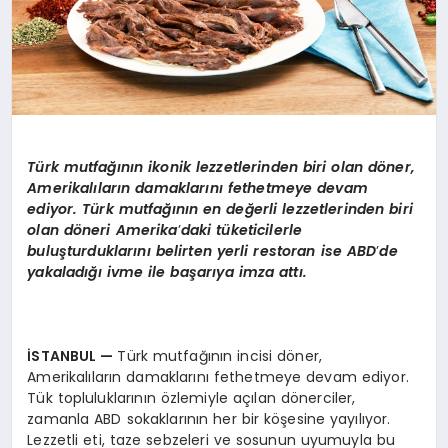
Türk mutfağının ikonik lezzetlerinden biri olan d
ö
ner,
Amerikalıların damaklarını fethetmeye devam
ediyor. Türk mutfağını
n en de
ğerli lezzetlerinden biri
olan d
ö
neri Amerika
’
daki tüketicilerle
buluşturduklarını belirten yerli restoran ise ABD
’
de
yakaladığı ivme ile başarıya imza attı.
İSTANBUL
—
Türk mutfağının incisi döner,
Amerikalıların damaklarını fethetmeye devam ediyor.
Tük topluluklarının özlemiyle açılan dönerciler,
zamanla ABD sokaklarının her bir köşesine yayılıyor.
Lezzetli eti, taze sebzeleri ve sosunun uyumuyla bu