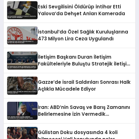
Eski Sevgilisini Öldürüp İntihar Etti
Yalova’da Dehşet Anları Kamerada
İstanbul’da Özel Sağlık Kuruluşlarına
473 Milyon Lira Ceza Uygulandı
İletişim Başkanı Duran İletişim
Fakülteleriyle Buluştu Stratejik İletişim
Vizyonunu Paylaştı
Gazze’de İsrail Saldırıları Sonrası Halk
Açlıkla Mücadele Ediyor
İran: ABD’nin Savaş ve Barış Zamanını
Belirlemesine İzin Vermedik
Vermeyeceğiz
Gülistan Doku dosyasında 4 koli