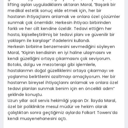
lifting aşıları uyguladıklarını aktaran Maral, “Başarılı bir
medikal estetik sonuç elde etmek için, her bir
hastanın ihtiyaçlarını anlamak ve onlara özel çözümler
sunmak çok önemlidir. Herkesin ihtiyacı birbirinden
farklı ve her cilt kendine özeldir. Tedavi ettiğim her
hasta, kişiselleştirilmiş bir tedavi planı ve güvenilir bir
yaklaşım ile karşılaşır” ifadelerini kullandı.
Herkesin birbirine benzemesini sevmediğini söyleyen
Maral, “Kişinin kendisinin en iyi haline ulaşmasını ve
kendi güzelliğini ortaya çıkarmasını çok seviyorum.
Botoks, dolgu ve mezoterapi gibi işlemlerle,
hastalarımın doğal güzelliklerini ortaya çıkarmayı ve
yaşlanma belirtilerini azaltmayı amaçlıyorum. Her bir
hastamın bireysel ihtiyaçlarını anlamak ve onlara özel
tedavi planları sunmak benim için en öncelikli adım”
şeklinde konuştu.
Uzun yıllar acil servis hekimliği yapan Dr. İlayda Maral,
özel bir poliklinikte mesul müdür ve hekim olarak
çalıştıktan sonra geçtiğimiz aylarda Folkart Towers’da
kendi muayenehanesini açtı.