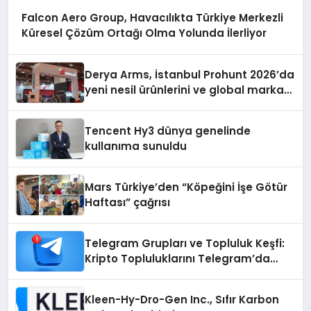
Falcon Aero Group, Havacılıkta Türkiye Merkezli
Küresel Çözüm Ortağı Olma Yolunda İlerliyor
Derya Arms, İstanbul Prohunt 2026’da
yeni nesil ürünlerini ve global marka
vizyonunu sergiledi
Tencent Hy3 dünya genelinde
kullanıma sunuldu
Mars Türkiye’den “Köpeğini İşe Götür
Haftası” çağrısı
Telegram Grupları ve Topluluk Keşfi:
Kripto Topluluklarını Telegram’da
Keşfetmek
Kleen-Hy-Dro-Gen Inc., Sıfır Karbon