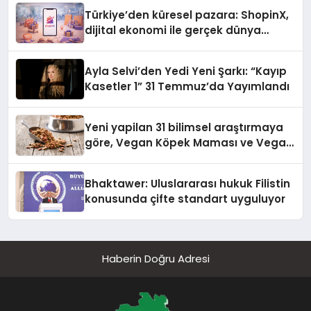
Türkiye’den küresel pazara: ShopinX,
dijital ekonomi ile gerçek dünya
alışverişini bir araya getirmeyi
hedefliyor
Ayla Selvi’den Yedi Yeni Şarkı: “Kayıp
Kasetler 1” 31 Temmuz’da Yayımlandı
Yeni yapilan 31 bilimsel araştırmaya
göre, Vegan Köpek Maması ve Vegan
Kedi Mamasının İyi Sindirildiğini
Ortaya Koydu
Bhaktawer: Uluslararası hukuk Filistin
konusunda çifte standart uyguluyor
Haberin Doğru Adresi