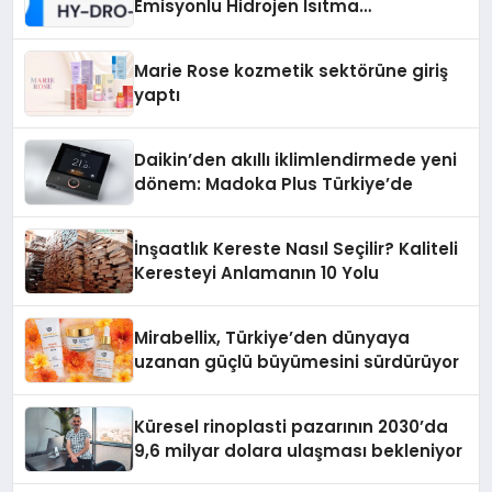
Emisyonlu Hidrojen Isıtma
Teknolojisinde ISO ve TSSA
Düzenleyici Onaylarını Aldı
Marie Rose kozmetik sektörüne giriş
yaptı
Daikin’den akıllı iklimlendirmede yeni
dönem: Madoka Plus Türkiye’de
İnşaatlık Kereste Nasıl Seçilir? Kaliteli
Keresteyi Anlamanın 10 Yolu
Mirabellix, Türkiye’den dünyaya
uzanan güçlü büyümesini sürdürüyor
Küresel rinoplasti pazarının 2030’da
9,6 milyar dolara ulaşması bekleniyor