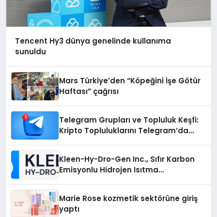
Tencent Hy3 dünya genelinde kullanıma
sunuldu
Mars Türkiye’den “Köpeğini İşe Götür
Haftası” çağrısı
Telegram Grupları ve Topluluk Keşfi:
Kripto Topluluklarını Telegram’da
Keşfetmek
Kleen-Hy-Dro-Gen Inc., Sıfır Karbon
Emisyonlu Hidrojen Isıtma
Teknolojisinde ISO ve TSSA
Düzenleyici Onaylarını Aldı
Marie Rose kozmetik sektörüne giriş
yaptı