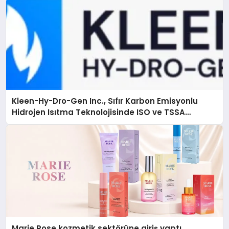
Kleen-Hy-Dro-Gen Inc., Sıfır Karbon Emisyonlu
Hidrojen Isıtma Teknolojisinde ISO ve TSSA
Düzenleyici Onaylarını Aldı
Marie Rose kozmetik sektörüne giriş yaptı