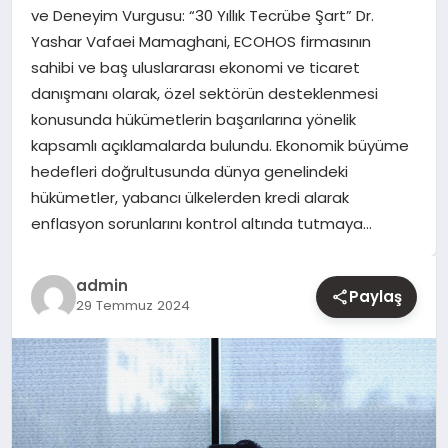
ve Deneyim Vurgusu: “30 Yıllık Tecrübe Şart” Dr.
Yashar Vafaei Mamaghani, ECOHOS firmasının
YAŞAM
sahibi ve baş uluslararası ekonomi ve ticaret
danışmanı olarak, özel sektörün desteklenmesi
EĞITIM
konusunda hükümetlerin başarılarına yönelik
kapsamlı açıklamalarda bulundu. Ekonomik büyüme
hedefleri doğrultusunda dünya genelindeki
hükümetler, yabancı ülkelerden kredi alarak
enflasyon sorunlarını kontrol altında tutmaya…
admin
Paylaş
29 Temmuz 2024