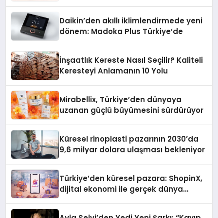
Daikin’den akıllı iklimlendirmede yeni
dönem: Madoka Plus Türkiye’de
İnşaatlık Kereste Nasıl Seçilir? Kaliteli
Keresteyi Anlamanın 10 Yolu
Mirabellix, Türkiye’den dünyaya
uzanan güçlü büyümesini sürdürüyor
Küresel rinoplasti pazarının 2030’da
9,6 milyar dolara ulaşması bekleniyor
Türkiye’den küresel pazara: ShopinX,
dijital ekonomi ile gerçek dünya
alışverişini bir araya getirmeyi
hedefliyor
Ayla Selvi’den Yedi Yeni Şarkı: “Kayıp