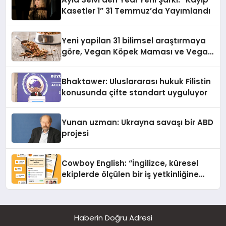
Kasetler 1” 31 Temmuz’da Yayımlandı
Yeni yapilan 31 bilimsel araştırmaya
göre, Vegan Köpek Maması ve Vegan
Kedi Mamasının İyi Sindirildiğini
Ortaya Koydu
Bhaktawer: Uluslararası hukuk Filistin
konusunda çifte standart uyguluyor
Yunan uzman: Ukrayna savaşı bir ABD
projesi
Cowboy English: “İngilizce, küresel
ekiplerde ölçülen bir iş yetkinliğine
dönüşüyor”
Haberin Doğru Adresi