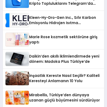
Kripto Topluluklarını Telegram’da
Keşfetmek
Kleen-Hy-Dro-Gen Inc., Sıfır Karbon
Emisyonlu Hidrojen Isıtma
Teknolojisinde ISO ve TSSA
Düzenleyici Onaylarını Aldı
Marie Rose kozmetik sektörüne giriş
yaptı
Daikin’den akıllı iklimlendirmede yeni
dönem: Madoka Plus Türkiye’de
İnşaatlık Kereste Nasıl Seçilir? Kaliteli
Keresteyi Anlamanın 10 Yolu
Mirabellix, Türkiye’den dünyaya
uzanan güçlü büyümesini sürdürüyor