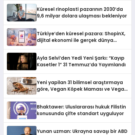
Küresel rinoplasti pazarının 2030’da
9,6 milyar dolara ulaşması bekleniyor
Türkiye’den küresel pazara: ShopinX,
dijital ekonomi ile gerçek dünya
alışverişini bir araya getirmeyi
hedefliyor
Ayla Selvi’den Yedi Yeni Şarkı: “Kayıp
Kasetler 1” 31 Temmuz’da Yayımlandı
Yeni yapilan 31 bilimsel araştırmaya
göre, Vegan Köpek Maması ve Vegan
Kedi Mamasının İyi Sindirildiğini
Ortaya Koydu
Bhaktawer: Uluslararası hukuk Filistin
konusunda çifte standart uyguluyor
Yunan uzman: Ukrayna savaşı bir ABD