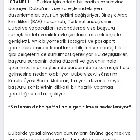
İSTANBUL
—
Türkler için adeta bir cazibe merkezine
dönüşen Dubai’nin vize süreçlerindeki yeni
düzenlemeler, oyunun şeklini değiştiriyor. Birleşik Arap
Emirlikleri (BAE) hükümeti, Türk vatandaşlarının
Dubai’ye yapacakları seyahatlerde vize başvuru
süreçlerindeki yenilikleriyle şartlarını önemli ölçüde
genişletti. Artık biyometrik fotoğraf ve pasaport
görüntüsü dışında konaklama bilgileri ve dönüş bileti
gibi belgelerin de sunulması gerekiyor. Bu değişiklikler,
başvuru sürecinin daha düzenli ve güvenilir hale
getirilmesini amaçlasa da sürecin daha karmaşık hale
gelmesine neden olabiliyor. DubaiVizeAl Yönetim
Kurulu Üyesi Burak Akdemir, bu yeni düzenlemeyle
başvuru sahiplerinin dikkatli bir hazırlık yapması
gerektiğine dikkat çekiyor.
“
Sistemin daha şeffaf hale getirilmesi hedefleniyor”
Dubai’de yasal olmayan durumların önüne geçmek ve
vize sisteminin daha şeffaf bir şekilde işlemesini