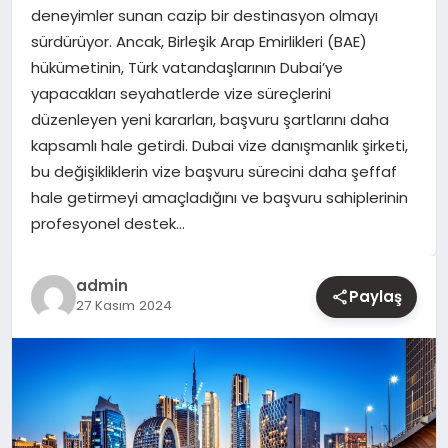
deneyimler sunan cazip bir destinasyon olmayı
sürdürüyor. Ancak, Birleşik Arap Emirlikleri (BAE)
YAŞAM
hükümetinin, Türk vatandaşlarının Dubai’ye
yapacakları seyahatlerde vize süreçlerini
EĞITIM
düzenleyen yeni kararları, başvuru şartlarını daha
kapsamlı hale getirdi. Dubai vize danışmanlık şirketi,
bu değişikliklerin vize başvuru sürecini daha şeffaf
hale getirmeyi amaçladığını ve başvuru sahiplerinin
profesyonel destek…
admin
Paylaş
27 Kasım 2024