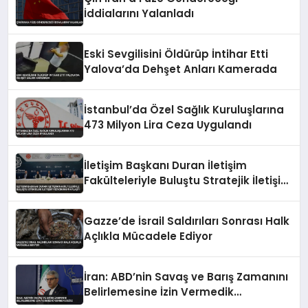
İddialarını Yalanladı
Eski Sevgilisini Öldürüp İntihar Etti
Yalova’da Dehşet Anları Kamerada
İstanbul’da Özel Sağlık Kuruluşlarına
473 Milyon Lira Ceza Uygulandı
İletişim Başkanı Duran İletişim
Fakülteleriyle Buluştu Stratejik İletişim
Vizyonunu Paylaştı
Gazze’de İsrail Saldırıları Sonrası Halk
Açlıkla Mücadele Ediyor
İran: ABD’nin Savaş ve Barış Zamanını
Belirlemesine İzin Vermedik
Vermeyeceğiz