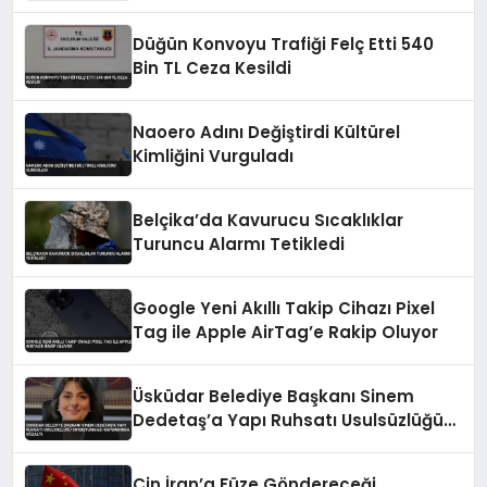
Düğün Konvoyu Trafiği Felç Etti 540
Bin TL Ceza Kesildi
Naoero Adını Değiştirdi Kültürel
Kimliğini Vurguladı
Belçika’da Kavurucu Sıcaklıklar
Turuncu Alarmı Tetikledi
Google Yeni Akıllı Takip Cihazı Pixel
Tag ile Apple AirTag’e Rakip Oluyor
Üsküdar Belediye Başkanı Sinem
Dedetaş’a Yapı Ruhsatı Usulsüzlüğü
Soruşturması Kapsamında Gözaltı
Çin İran’a Füze Göndereceği