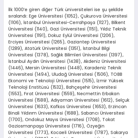
İlk 1000’e giren diğer Türk üniversiteleri ise şu şekilde
sıralandı: Ege Üniversitesi (1052), Çukurova Üniversitesi
(1106), İstanbul Üniversitesi-Cerrahpaşa (1127), Bilkent
Üniversitesi (1140), Gazi Üniversitesi (1151), Yıldız Teknik
Üniversitesi (1191), Dokuz Eylül Üniversitesi (1206),
Erciyes Üniversitesi (1265), Gaziantep Üniversitesi
(1289), Atatürk Üniversitesi (1351), İstanbul Bilgi
Üniversitesi (1378), Sağlık Bilimleri Üniversitesi (1397),
İstanbul Aydın Üniversitesi (1438), Akdeniz Üniversitesi
(1446), Mersin Üniversitesi (1448), Karadeniz Teknik
Üniversitesi (1494), Uludağ Üniversitesi (1506), TOBB
Ekonomi ve Teknoloji Üniversitesi (1515), İzmir Yüksek
Teknoloji Enstitüsü (1532), Bahçeşehir Üniversitesi
(1553), Fırat Üniversitesi (1559), Necmettin Erbakan
Üniversitesi (1588), Adıyaman Üniversitesi (1612), Selçuk
Üniversitesi (1633), Kafkas Üniversitesi (1653), Erzincan
Binali Yıldırım Üniversitesi (1688), Sabancı Üniversitesi
(1700), Ondokuz Mayıs Üniversitesi (1708), Tokat
Gaziosmanpaşa Üniversitesi (1716), Özyeğin
Üniversitesi (1773), Kocaeli Üniversitesi (1787), Sakarya