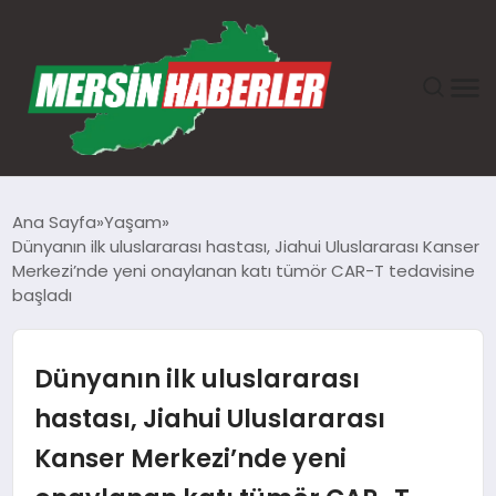
ANASAYFA
Ana Sayfa
Yaşam
Dünyanın ilk uluslararası hastası, Jiahui Uluslararası Kanser
GÜNDEM
Merkezi’nde yeni onaylanan katı tümör CAR-T tedavisine
başladı
EKONOMI
Dünyanın ilk uluslararası
SAĞLIK
hastası, Jiahui Uluslararası
TEKNOLOJI
Kanser Merkezi’nde yeni
SPOR