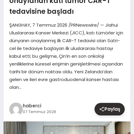
onaylanan katı tümör CAR-T
tedavisine başladı
YAŞAM
ŞANGHAY, 7 Temmuz 2026 /PRNewswire/ — Jiahui
EĞITIM
Uluslararası Kanser Merkezi (JICC), katı tümörler için
dünyanın onaylanmış ilk CAR-T tedavisi olan Satri-
cel ile tedaviye başlayan ilk uluslararası hastayı
kabul etti; bu gelişme, Çin’in en son onkoloji
yeniliklerine küresel erişimin genişletilmesi açısından
tarihi bir dönüm noktası oldu. Yeni Zelanda’dan
gelen ve ileri evre gastroduodenal kanser hastası
olan…
haberci
Paylaş
07 Temmuz 2026