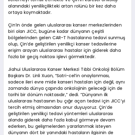
alanındaki yenilikçilikteki artan rolünü bir kez daha
ortaya koymaktadır.
Çin’in önde gelen uluslararası kanser merkezlerinden
biri olan JICC, bugüne kadar dünyanın çeşitli
bölgelerinden gelen CAR-T hastalarına tedavi sunmuş
olup, Çin’de geliştirilen yenilikçi kanser tedavilerine
erişim arayan uluslararası hastalar için giderek daha
fazla bir geçiş noktası işlevi görmektedir.
Jiahui Uluslararası Kanser Merkezi Tıbbi Onkoloji Bölüm
Başkanı Dr. Linli Xuan, “Satri-cel’in onaylanması,
sadece ileri evre mide kanseri hastaları için değil, aynı
zamanda dünya çapında onkolojinin geleceği için de
tarihi bir dönüm noktasıdır,” dedi. “Dünyanın ilk
uluslararası hastasının bu çığır açan tedavi için JICC’yi
tercih etmiş olmasından onur duyuyoruz. Çin’de
geliştirilen yenilikçi tedavi yöntemleri uluslararası
alanda giderek daha fazla kabul görmeye devam
ederken, bu gelişmelerden yararlanmak isteyen
dünyanın dört bir yanındaki hastaların ilgisinin de