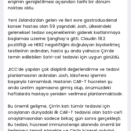
erişimin genişletilmesi açısından tarihi bir dönüm
noktası oldu.
Yeni Zelanda’dan gelen ve ileri evre gastroduodenal
kanser hastası olan 59 yaşındaki Josh, ülkesindeki
geleneksel tedavi seçeneklerinin giderek kısıtlanmaya
başlaması üzerine Şanghay’a gitti. Claudin 18.2
pozitifliği ve HER2 negatifliğini doğrulayan biyobelirteç
testlerinin ardından, hasta şu anda yalnızca Çin’de
temin edilebilen Satri-cel tedavisi için uygun görüldü.
JICC’de yapılan çok disiplinli değerlendirme ve tedavi
planlamasının ardından Josh, lökoferez işlemini
başarıyla tamamladı. Hastanın CAR-T hücreleri şu
anda üretim aşamasına girmiş olup, önümüzdeki
haftalarda hastaya yeniden verilmesi planlanmaktadır.
Bu önemli gelişme, Çin’in katı tümör tedavisi için
onaylanan dünyadaki ilk CAR-T tedavisi olan Satri-cel’i
onaylamasından sadece birkaç gün sonra gerçekleşti.
Bu tedavi, hücresel immünoterapi alanında önemli bir
ilerlemeyi temsil etmekte ve Çin’in küresel onkoloji