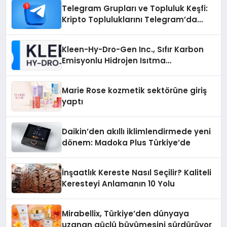
Telegram Grupları ve Topluluk Keşfi:
Kripto Topluluklarını Telegram’da
Keşfetmek
Kleen-Hy-Dro-Gen Inc., Sıfır Karbon
Emisyonlu Hidrojen Isıtma
Teknolojisinde ISO ve TSSA
Düzenleyici Onaylarını Aldı
Marie Rose kozmetik sektörüne giriş
yaptı
Daikin’den akıllı iklimlendirmede yeni
dönem: Madoka Plus Türkiye’de
İnşaatlık Kereste Nasıl Seçilir? Kaliteli
Keresteyi Anlamanın 10 Yolu
Mirabellix, Türkiye’den dünyaya
uzanan güçlü büyümesini sürdürüyor