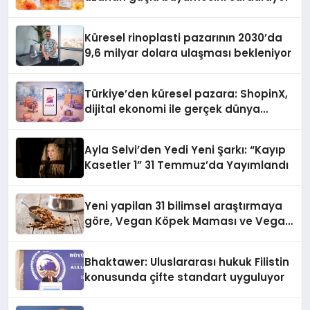
Küresel rinoplasti pazarının 2030’da
9,6 milyar dolara ulaşması bekleniyor
Türkiye’den küresel pazara: ShopinX,
dijital ekonomi ile gerçek dünya
alışverişini bir araya getirmeyi
hedefliyor
Ayla Selvi’den Yedi Yeni Şarkı: “Kayıp
Kasetler 1” 31 Temmuz’da Yayımlandı
Yeni yapilan 31 bilimsel araştırmaya
göre, Vegan Köpek Maması ve Vegan
Kedi Mamasının İyi Sindirildiğini
Ortaya Koydu
Bhaktawer: Uluslararası hukuk Filistin
konusunda çifte standart uyguluyor