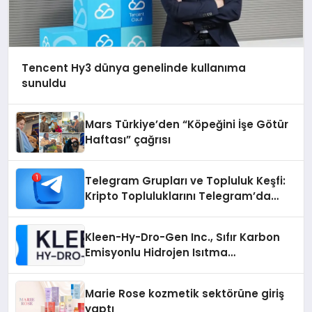
Tencent Hy3 dünya genelinde kullanıma
sunuldu
Mars Türkiye’den “Köpeğini İşe Götür
Haftası” çağrısı
Telegram Grupları ve Topluluk Keşfi:
Kripto Topluluklarını Telegram’da
Keşfetmek
Kleen-Hy-Dro-Gen Inc., Sıfır Karbon
Emisyonlu Hidrojen Isıtma
Teknolojisinde ISO ve TSSA
Düzenleyici Onaylarını Aldı
Marie Rose kozmetik sektörüne giriş
yaptı