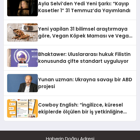
Ayla Selvi’den Yedi Yeni Şarkı: “Kayıp
Kasetler 1” 31 Temmuz’da Yayımlandı
Yeni yapilan 31 bilimsel araştırmaya
göre, Vegan Köpek Maması ve Vegan
Kedi Mamasının İyi Sindirildiğini
Ortaya Koydu
Bhaktawer: Uluslararası hukuk Filistin
konusunda çifte standart uyguluyor
Yunan uzman: Ukrayna savaşı bir ABD
projesi
Cowboy English: “İngilizce, küresel
ekiplerde ölçülen bir iş yetkinliğine
dönüşüyor”
Haberin Doğru Adresi