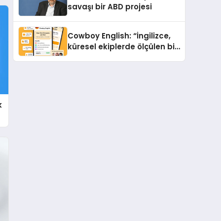
savaşı bir ABD projesi
Cowboy English: “İngilizce,
küresel ekiplerde ölçülen bir
iş yetkinliğine dönüşüyor”
k