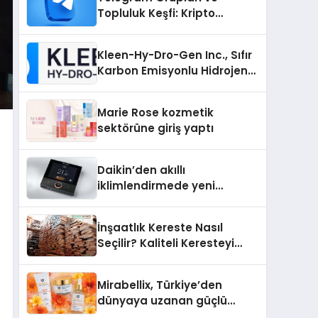
Topluluk Keşfi: Kripto
Topluluklarını Telegram’da
Keşfetmek
Kleen-Hy-Dro-Gen Inc., Sıfır
Karbon Emisyonlu Hidrojen
Isıtma Teknolojisinde ISO ve
TSSA Düzenleyici Onaylarını
Marie Rose kozmetik
Aldı
sektörüne giriş yaptı
Daikin’den akıllı
iklimlendirmede yeni
dönem: Madoka Plus
Türkiye’de
İnşaatlık Kereste Nasıl
Seçilir? Kaliteli Keresteyi
Anlamanın 10 Yolu
Mirabellix, Türkiye’den
dünyaya uzanan güçlü
büyümesini sürdürüyor