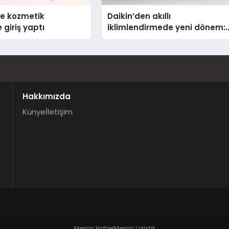
se kozmetik
Daikin’den akıllı
 giriş yaptı
iklimlendirmede yeni dönem:
Madoka Plus Türkiye’de
Hakkımızda
Künye
İletişim
.
Mersin Haber
Mersin Lojistik