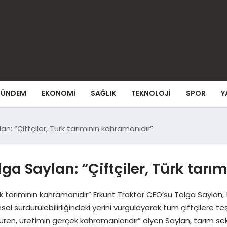
ÜNDEM
EKONOMI
SAĞLIK
TEKNOLOJI
SPOR
Y
n: “Çiftçiler, Türk tarımının kahramanıdır”
ga Saylan: “Çiftçiler, Türk tar
ürk tarımının kahramanıdır” Erkunt Traktör CEO’su Tolga Saylan
 sürdürülebilirliğindeki yerini vurgulayarak tüm çiftçilere teşek
ren, üretimin gerçek kahramanlarıdır” diyen Saylan, tarım sek