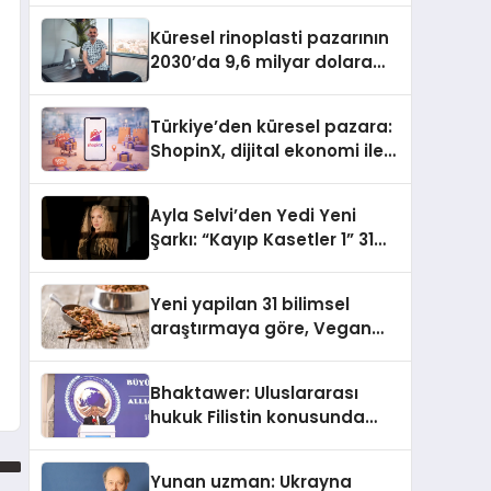
Küresel rinoplasti pazarının
2030’da 9,6 milyar dolara
ulaşması bekleniyor
Türkiye’den küresel pazara:
ShopinX, dijital ekonomi ile
gerçek dünya alışverişini bir
araya getirmeyi hedefliyor
Ayla Selvi’den Yedi Yeni
Şarkı: “Kayıp Kasetler 1” 31
Temmuz’da Yayımlandı
Yeni yapilan 31 bilimsel
araştırmaya göre, Vegan
Köpek Maması ve Vegan
Kedi Mamasının İyi
Bhaktawer: Uluslararası
Sindirildiğini Ortaya Koydu
hukuk Filistin konusunda
çifte standart uyguluyor
Yunan uzman: Ukrayna