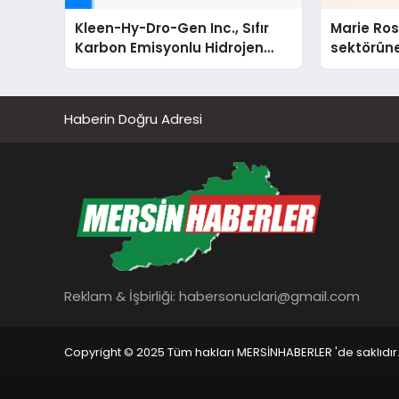
Kleen-Hy-Dro-Gen Inc., Sıfır
Marie Ro
Karbon Emisyonlu Hidrojen
sektörüne
Isıtma Teknolojisinde ISO ve
TSSA Düzenleyici Onaylarını
Aldı
Haberin Doğru Adresi
Reklam & İşbirliği:
habersonuclari@gmail.com
Copyright © 2025 Tüm hakları MERSİNHABERLER 'de saklıdır