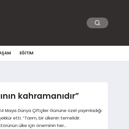
AŞAM
EĞITIM
ımının kahramanıdır”
, 14 Mayıs Dünya Çiftçiler Gününe özel yayımladığı
kür etti. “Tarım, bir ülkenin temelidir.
törünün ülke için öneminin her…