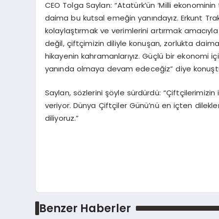
CEO Tolga Saylan: “Atatürk’ün ‘Milli ekonominin 
daima bu kutsal emeğin yanındayız. Erkunt Trakt
kolaylaştırmak ve verimlerini artırmak amacıyla y
değil, çiftçimizin diliyle konuşan, zorlukta daim
hikayenin kahramanlarıyız. Güçlü bir ekonomi için
yanında olmaya devam edeceğiz” diye konuşt
Saylan, sözlerini şöyle sürdürdü: “Çiftçilerimizi
veriyor. Dünya Çiftçiler Günü’nü en içten dilekler
diliyoruz.”
Benzer Haberler