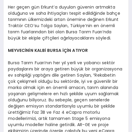
Her geçen gün Erkunt’a duyulan güvenin artmakta
olduğuna ve saha ihtiyaçları tespit edildiğinde bahçe
tarımının ülkemizdeki artan önemine değinen Erkunt
Traktör CEO’su Tolga Saylan, Türkiye’nin en önemli
tarım fuarlarından biri olan Bursa Tarım Fuarı’nda
büyük bir ekiple çiftçileri ağırlayacaklarını söyledi.
MEYVECİNİN KALBİ BURSA İÇİN ATIYOR
Bursa Tarım Fuarı’nın her yıl yerli ve yabancı sektör
paydaşlarını bir araya getiren büyük bir organizasyona
ev sahipliği yaptığını dile getiren Saylan, “Rekabetin
çok çekişmeli olduğu bu sektörde, iyi ve güvenilir bir
marka olmak için en önemli amacın, tarım alanında
yaşanan gelişmelere en hızlı şekilde uyum sağlamak
olduğunu biliyoruz. Bu sebeple, geçen senelerde
değişen emisyon standartlarıyla uyumlu bir şekilde
ürettiğimiz Faz 3B ve Faz 4 eCapra motorlu
modellerimizi, artık tamamen Stage 5 emisyona
uyumlu modeller haline getirdik. AR-GE ve proje
ekibimizin üzerinde özenle çalıştığı bu yeni eCapra