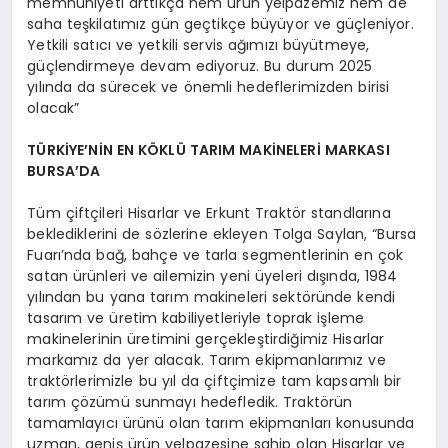
memnuniyeti arttıkça hem ürün yelpazemiz hem de
saha teşkilatımız gün geçtikçe büyüyor ve güçleniyor.
Yetkili satıcı ve yetkili servis ağımızı büyütmeye,
güçlendirmeye devam ediyoruz. Bu durum 2025
yılında da sürecek ve önemli hedeflerimizden birisi
olacak”
TÜRKİYE’NİN EN KÖKLÜ TARIM MAKİNELERİ MARKASI
BURSA’DA
Tüm çiftçileri Hisarlar ve Erkunt Traktör standlarına
beklediklerini de sözlerine ekleyen Tolga Saylan, “Bursa
Fuarı’nda bağ, bahçe ve tarla segmentlerinin en çok
satan ürünleri ve ailemizin yeni üyeleri dışında, 1984
yılından bu yana tarım makineleri sektöründe kendi
tasarım ve üretim kabiliyetleriyle toprak işleme
makinelerinin üretimini gerçekleştirdiğimiz Hisarlar
markamız da yer alacak. Tarım ekipmanlarımız ve
traktörlerimizle bu yıl da çiftçimize tam kapsamlı bir
tarım çözümü sunmayı hedefledik. Traktörün
tamamlayıcı ürünü olan tarım ekipmanları konusunda
uzman, geniş ürün yelpazesine sahip olan Hisarlar ve