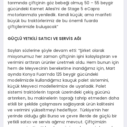
tarımında çiftçinin göz bebeği olmuş 50 – 55 beygir
gücündeki Kısmet Ailesi’ni de Stage 5 eCapra
motorlarımızla yeniledik. Kendi küçük; ama marifeti
büyük bu traktörlerimiz de bu önemli fuarda
çiftçilerimizle buluşacak”
GÜÇLÜ YETKİLİ SATICI VE SERVİS AĞI
Saylan sözlerine şöyle devam etti: “Şirket olarak
misyonumuz her zaman çiftçinin işini kolaylaştıran ve
verimini arttıran ürünler üretmek oldu. Hem bunun için
hem de Meyvecinin bereketine inandığımız için, Mart
ayında Konya Fuarı’nda 125 beygir gücündeki
modelimizde kullandığımız kauçuk palet sistemini,
küçük Meyveci modellerimize de uyarladık. Palet
sistemi traktörlerin toprak üzerindeki çekiş gücünü
artırırken, bu makinelerin toprağı tahrip etmeden daha
etkili bir şekilde çalışmasını sağlayarak ürün kalitesini
ve verimini yükseltmeyi hedefliyor. Türkiye’nin her
yerinde olduğu gibi Bursa ve çevre illerde de güçlü bir
yetkili satıcı ve servis ağımız mevcut. Çiftçimizin