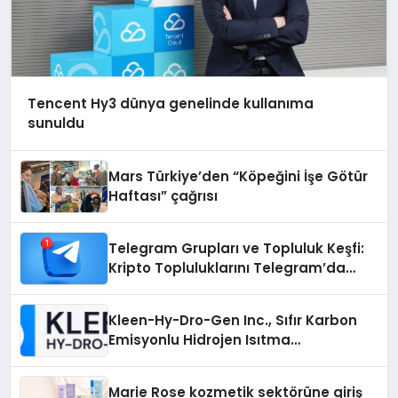
Tencent Hy3 dünya genelinde kullanıma
sunuldu
Mars Türkiye’den “Köpeğini İşe Götür
Haftası” çağrısı
Telegram Grupları ve Topluluk Keşfi:
Kripto Topluluklarını Telegram’da
Keşfetmek
Kleen-Hy-Dro-Gen Inc., Sıfır Karbon
Emisyonlu Hidrojen Isıtma
Teknolojisinde ISO ve TSSA
Düzenleyici Onaylarını Aldı
Marie Rose kozmetik sektörüne giriş