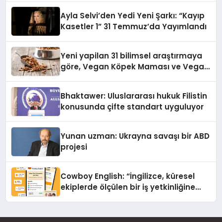
hedefliyor
Ayla Selvi’den Yedi Yeni Şarkı: “Kayıp
Kasetler 1” 31 Temmuz’da Yayımlandı
Yeni yapilan 31 bilimsel araştırmaya
göre, Vegan Köpek Maması ve Vegan
Kedi Mamasının İyi Sindirildiğini
Ortaya Koydu
Bhaktawer: Uluslararası hukuk Filistin
konusunda çifte standart uyguluyor
Yunan uzman: Ukrayna savaşı bir ABD
projesi
Cowboy English: “İngilizce, küresel
ekiplerde ölçülen bir iş yetkinliğine
dönüşüyor”