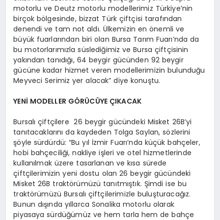
motorlu ve Deutz motorlu modellerimiz Türkiye’nin
birçok bölgesinde, bizzat Türk çiftçisi tarafından
denendi ve tam not aldı. Ülkemizin en önemli ve
büyük fuarlarından biri olan Bursa Tarım Fuarı’nda da
bu motorlarımızla süslediğimiz ve Bursa çiftçisinin
yakından tanıdığı, 64 beygir gücünden 92 beygir
gücüne kadar hizmet veren modellerimizin bulunduğu
Meyveci Serimiz yer alacak” diye konuştu.
YENİ MODELLER GÖRÜCÜYE ÇIKACAK
Bursalı çiftçilere 26 beygir gücündeki Misket 26B’yi
tanıtacaklarını da kaydeden Tolga Saylan, sözlerini
şöyle sürdürdü: “Bu yıl İzmir Fuarı’nda küçük bahçeler,
hobi bahçeciliği, nakliye işleri ve otel hizmetlerinde
kullanılmak üzere tasarlanan ve kısa sürede
çiftçilerimizin yeni dostu olan 26 beygir gücündeki
Misket 26B traktörümüzü tanıtmıştık. Şimdi ise bu
traktörümüzü Bursalı çiftçilerimizle buluşturacağız.
Bunun dışında yıllarca Sonalika motorlu olarak
piyasaya sürdüğümüz ve hem tarla hem de bahçe