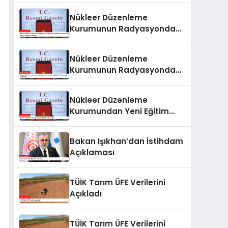
Nükleer Düzenleme
Kurumunun Radyasyondan
Korunma Eğitimlerine İlişkin
Yönetmeliği Resmi
Nükleer Düzenleme
Gazete’de Yayımlandı
Kurumunun Radyasyondan
Korunma Eğitimleri
Yönetmeliği Yayımlandı
Nükleer Düzenleme
Kurumundan Yeni Eğitim
Yönetmeliği
Bakan Işıkhan’dan İstihdam
Açıklaması
TÜİK Tarım ÜFE Verilerini
Açıkladı
TÜİK Tarım ÜFE Verilerini