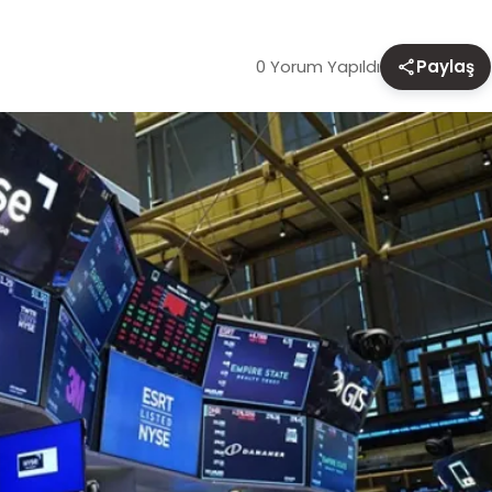
0 Yorum Yapıldı
Paylaş