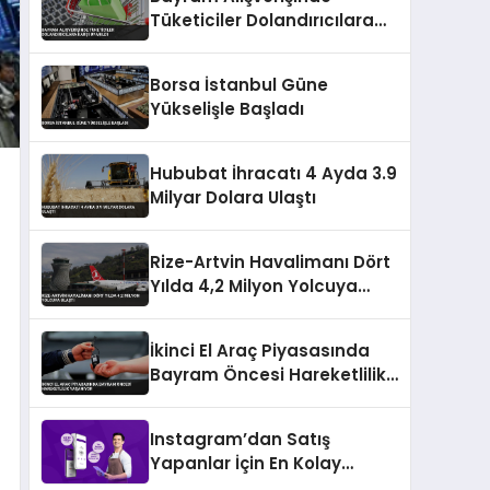
Tüketiciler Dolandırıcılara
Karşı Uyarıldı
Borsa İstanbul Güne
Yükselişle Başladı
Hububat İhracatı 4 Ayda 3.9
Milyar Dolara Ulaştı
Rize-Artvin Havalimanı Dört
Yılda 4,2 Milyon Yolcuya
Ulaştı
İkinci El Araç Piyasasında
Bayram Öncesi Hareketlilik
Yaşanıyor
Instagram’dan Satış
Yapanlar İçin En Kolay
Ödeme Alma Yöntemleri