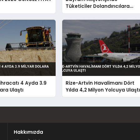
Tüketiciler Dolandırıcılara
Karşı Uyarıldı
hracatı 4 Ayda 3.9
Rize-Artvin Havalimanı Dört
ara Ulaştı
Yılda 4,2 Milyon Yolcuya Ulaşt
Hakkımızda