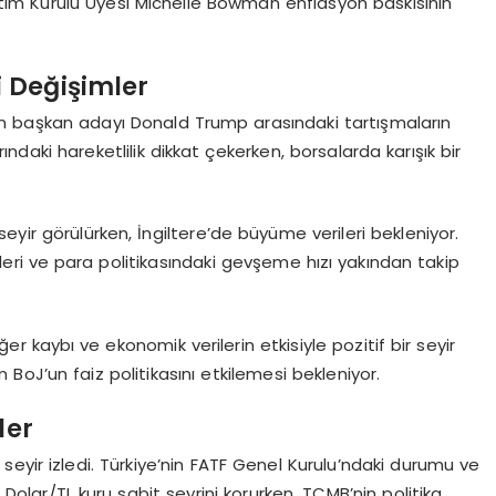
etim Kurulu Üyesi Michelle Bowman enflasyon baskısının
 Değişimler
in başkan adayı Donald Trump arasındaki tartışmaların
arındaki hareketlilik dikkat çekerken, borsalarda karışık bir
yir görülürken, İngiltere’de büyüme verileri bekleniyor.
eri ve para politikasındaki gevşeme hızı yakından takip
r kaybı ve ekonomik verilerin etkisiyle pozitif bir seyir
oJ’un faiz politikasını etkilemesi bekleniyor.
ler
r seyir izledi. Türkiye’nin FATF Genel Kurulu’ndaki durumu ve
Dolar/TL kuru sabit seyrini korurken, TCMB’nin politika