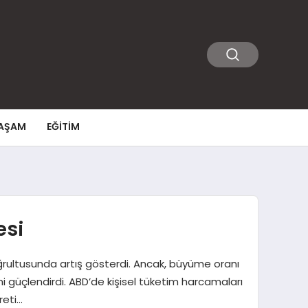
AŞAM
EĞITIM
esi
oğrultusunda artış gösterdi. Ancak, büyüme oranı
ini güçlendirdi. ABD’de kişisel tüketim harcamaları
reti…