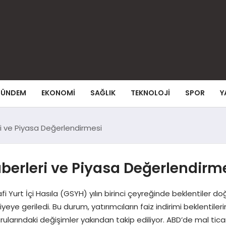
ÜNDEM
EKONOMI
SAĞLIK
TEKNOLOJI
SPOR
Y
i ve Piyasa Değerlendirmesi
berleri ve Piyasa Değerlendirm
 Yurt İçi Hasıla (GSYH) yılın birinci çeyreğinde beklentiler d
eye geriledi. Bu durum, yatırımcıların faiz indirimi beklentiler
urularındaki değişimler yakından takip ediliyor. ABD’de mal tica