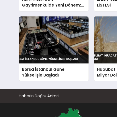
Gayrimenkulde Yeni Dönem:
LİSTESİ
Premium Yaşam ve Yatırım
Fırsatları Bir Arada
Borsa İstanbul Güne
Hububat İ
Yükselişle Başladı
Milyar Dol
Haberin Doğru Adresi