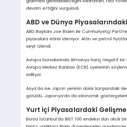
gidilmesi gerekebileceğini belirtirken, Fed Yön
devam ettiğini vurguladı.
ABD ve Dünya Piyasalarındaki
ABD Başkanı Joe Biden ile Cumhuriyetçi Parti’n
piyasalara etkisi izleniyor. Altın ve petrol fiyatl
seyir izlendi.
Avrupa borsalarında Almanya hariç negatif bir se
Avrupa Merkez Bankası (ECB) üyelerinin söyleml
ediliyor.
Asya’da ise Japon yeninin dolar karşısındaki değe
görüldü. Japonya’da da ekonomik göstergelerin B
Yurt İçi Piyasalardaki Gelişme
Borsa İstanbul’da BIST 100 endeksi dün alıcılı bi
kripto varlıklara ilişkin düzenlemeler gündemde. 