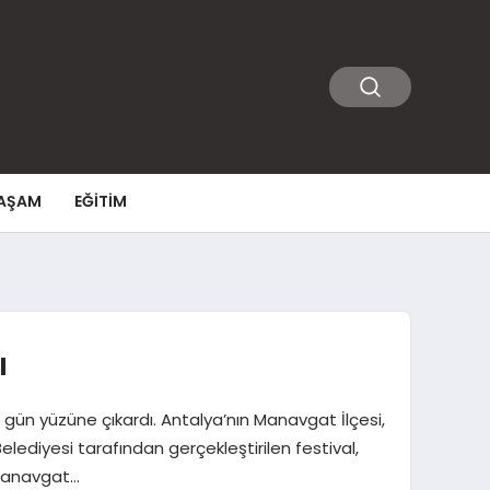
AŞAM
EĞITIM
ı
 gün yüzüne çıkardı. Antalya’nın Manavgat İlçesi,
elediyesi tarafından gerçekleştirilen festival,
, Manavgat…