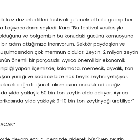
lk kez düzenledikleri festivali geleneksel hale getirip her
taşıyacaklarını söyledi. Kara “Bu festival vesilesiyle
cisi olduğunu ve bölgemizin bu konudaki gücünü kamuoyuna
bir adım attığımıza inanıyorum. Sektör paydaşları ve
konuşulmasından çok memnun oldular. Zeytin, 2 milyon zeytin
ünün önemli bir parçasıdır. Ayrıca önemli bir ekonomik
ahipliği yapan ilçemizde; kalamata, memecik, ayvalık, tarı
vşan yüreği ve sadece bize has beylik zeytini yetişiyor.
aya gelerek coğrafi işaret alınmasına öncülük edeceğiz.
yılda yaklaşık 50 bin ton zeytin elde ediliyor. Ayrıca
ikasında yılda yaklaşık 9-10 bin ton zeytinyağı üretiliyor”
TACAK”
 şöyle devam etti: “ İlçemizde giderek büyüyen zeytin