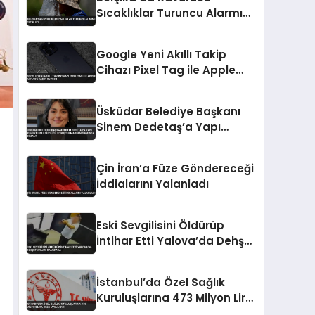
Sıcaklıklar Turuncu Alarmı
Tetikledi
Google Yeni Akıllı Takip
Cihazı Pixel Tag ile Apple
AirTag’e Rakip Oluyor
Üsküdar Belediye Başkanı
Sinem Dedetaş’a Yapı
Ruhsatı Usulsüzlüğü
Soruşturması Kapsamında
Çin İran’a Füze Göndereceği
Gözaltı
İddialarını Yalanladı
Eski Sevgilisini Öldürüp
İntihar Etti Yalova’da Dehşet
Anları Kamerada
İstanbul’da Özel Sağlık
Kuruluşlarına 473 Milyon Lira
Ceza Uygulandı