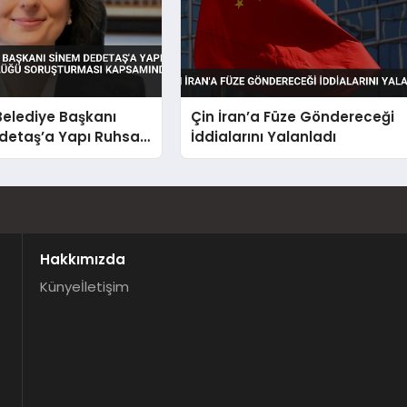
Belediye Başkanı
Çin İran’a Füze Göndereceği
detaş’a Yapı Ruhsatı
İddialarını Yalanladı
üğü Soruşturması
da Gözaltı
Hakkımızda
Künye
İletişim