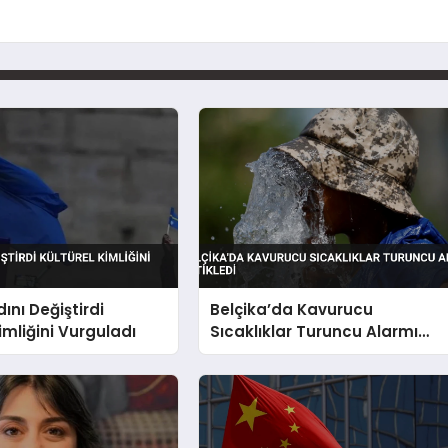
ını Değiştirdi
Belçika’da Kavurucu
imliğini Vurguladı
Sıcaklıklar Turuncu Alarmı
Tetikledi