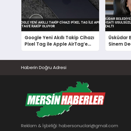
Google Yeni Akıllı Takip Cihazı
Üsküdar 
Pixel Tag ile Apple AirTag’e
Sinem De
Rakip Oluyor
Usulsüzl
Kapsamın
Haberin Doğru Adresi
Reklam & İşbirliği:
habersonuclari@gmail.com