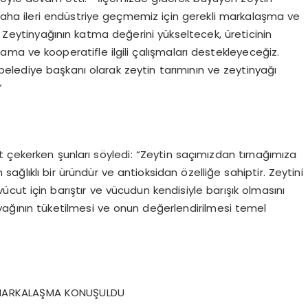
daha ileri endüstriye geçmemiz için gerekli markalaşma ve
Zeytinyağının katma değerini yükseltecek, üreticinin
ma ve kooperatifle ilgili çalışmaları destekleyeceğiz.
lediye başkanı olarak zeytin tarımının ve zeytinyağı
”
 çekerken şunları söyledi: “Zeytin saçımızdan tırnağımıza
ağlıklı bir üründür ve antioksidan özelliğe sahiptir. Zeytini
ücut için barıştır ve vücudun kendisiyle barışık olmasını
nyağının tüketilmesi ve onun değerlendirilmesi temel
E MARKALAŞMA KONUŞULDU