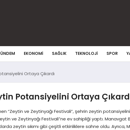
ÜNDEM
EKONOMI
SAĞLIK
TEKNOLOJI
SPOR
Y
otansiyelini Ortaya Çıkardı
tin Potansiyelini Ortaya Çıkard
n “Zeytin ve Zeytinyağı Festivali”, şehrin zeytin potansiyelini
eytin ve Zeytinyağı Festivali”ne ev sahipliği yaptı. Manavgat B
larda zeytin sıkımı gibi çeşitli etkinliklere sahne oldu. Ayrıca