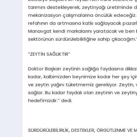
tarımını destekleyerek, zeytinyağı üretiminde 
mekanizasyon çalışmalarına öncülük edeceğiz. 
refahının da artmasına katkı sağlayacak pazarla
Manavgat kendi markalarını yaratacak ve ben be
sektörünün sürdürülebilirliğine sahip çıkacağım.
“ZEYTİN SAĞLIKTIR”
Doktor Başkan zeytinin sağlığa faydasına dikkat
kadar, kalbimizden beynimize kadar her şey için s
ve zeytin yağını tüketmemiz gerekiyor. Zeytin, v
sağlar. Bu kadar faydalı olan zeytinin ve zeyti
hedefimizdir.” dedi.
SÜRDÜRÜLEBİLİRLİK, DESTEKLER, ÖRGÜTLENME V