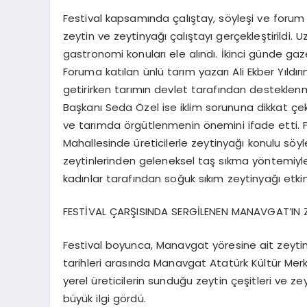
Festival kapsamında çalıştay, söyleşi ve for
zeytin ve zeytinyağı çalıştayı gerçekleştirildi.
gastronomi konuları ele alındı. İkinci günde g
Foruma katılan ünlü tarım yazarı Ali Ekber Yıldırım
getirirken tarımın devlet tarafından desteklenm
Başkanı Seda Özel ise iklim sorununa dikkat çek
ve tarımda örgütlenmenin önemini ifade etti. 
Mahallesinde üreticilerle zeytinyağı konulu sö
zeytinlerinden geleneksel taş sıkma yöntemiyle
kadınlar tarafından soğuk sıkım zeytinyağı etkinl
FESTİVAL ÇARŞISINDA SERGİLENEN MANAVGAT’IN
Festival boyunca, Manavgat yöresine ait zeytin v
tarihleri arasında Manavgat Atatürk Kültür Mer
yerel üreticilerin sunduğu zeytin çeşitleri ve z
büyük ilgi gördü.