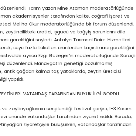
um düzenlendi. Tarım yazarı Mine Ataman moderatörlüğünde
 Uzman akademisyenler tarafından kalite, coğrafi işaret ve
azeteci Meliha Okur moderatörlüğünde bir forum düzenlendi.
, zeytincilikteki üretici, işgücü ve tağşiş sorunlarını dile
esi gerektiğini söyledi. Antalya Tarımsal Daire Hizmetleri
erek, suyu fazla tüketen ürünlerden kaçınılması gerektiğini
Festivalde ayrıca Ezgi Gözeger’in moderatörlüğünde Saraçlı
yleşi düzenlendi. Manavgat’ın genetiği bozulmamış
, antik çağdan kalma taş yataklarda, zeytin üreticisi
iği yapıldı.
 ZEYTİNLERİ VATANDAŞ TARAFINDAN BÜYÜK İLGİ GÖRDÜ
e zeytinyağlarının sergilendiği festival çarşısı, 1-3 Kasım
kezi önünde vatandaşlar tarafından ziyaret edildi. Burada,
eytinyağları ziyaretçiyle buluşurken, vatandaşlar tarafından