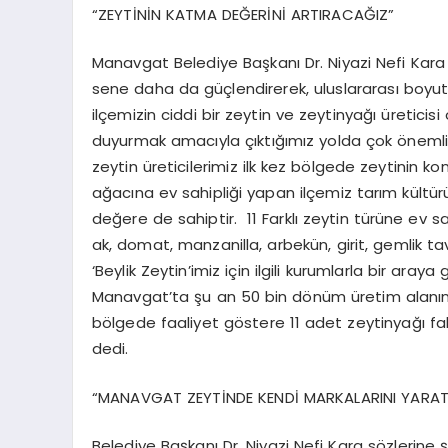
“ZEYTİNİN KATMA DEĞERİNİ ARTIRACAĞIZ”
Manavgat Belediye Başkanı Dr. Niyazi Nefi Kara i
sene daha da güçlendirerek, uluslararası boyuta 
ilçemizin ciddi bir zeytin ve zeytinyağı üreti
duyurmak amacıyla çıktığımız yolda çok önemli 
zeytin üreticilerimiz ilk kez bölgede zeytinin 
ağacına ev sahipliği yapan ilçemiz tarım kültür
değere de sahiptir. 11 Farklı zeytin türüne ev s
ak, domat, manzanilla, arbekün, girit, gemlik ta
‘Beylik Zeytin’imiz için ilgili kurumlarla bir ar
Manavgat’ta şu an 50 bin dönüm üretim alanında 
bölgede faaliyet göstere 11 adet zeytinyağı fabr
dedi.
“MANAVGAT ZEYTİNDE KENDİ MARKALARINI YARA
Belediye Başkanı Dr. Niyazi Nefi Kara sözlerine