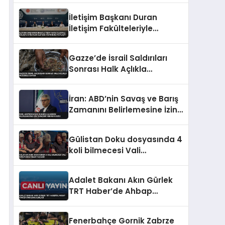
İletişim Başkanı Duran
İletişim Fakülteleriyle
Buluştu Stratejik İletişim
Vizyonunu Paylaştı
Gazze’de İsrail Saldırıları
Sonrası Halk Açlıkla
Mücadele Ediyor
İran: ABD’nin Savaş ve Barış
Zamanını Belirlemesine İzin
Vermedik Vermeyeceğiz
Gülistan Doku dosyasında 4
koli bilmecesi Vali
konutunda neler yaşandı
Adalet Bakanı Akın Gürlek
TRT Haber’de Ahbap
Soruşturmasını Açıkladı
Fenerbahçe Gornik Zabrze