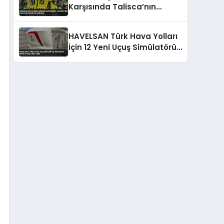
Karşısında Talisca’nın
Golüyle Avantaj Sağladı
HAVELSAN Türk Hava Yolları
İçin 12 Yeni Uçuş Simülatörü
Üretecek