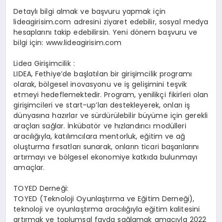
Detaylı bilgi almak ve başvuru yapmak için
lideagirisim.com adresini ziyaret edebilir, sosyal medya
hesaplarını takip edebilirsin. Yeni dönem başvuru ve
bilgi için: www.lideagirisim.com
Lidea Girişimcilik :
LIDEA, Fethiye’de başlatılan bir girişimcilik programı
olarak, bölgesel inovasyonu ve iş gelişimini teşvik
etmeyi hedeflemektedir. Program, yenilikçi fikirleri olan
girişimcileri ve start-up’ları destekleyerek, onları iş
dünyasına hazırlar ve sürdürülebilir büyüme için gerekli
araçları sağlar. İnkübatör ve hızlandırıcı modülleri
aracılığıyla, katılımcılara mentorluk, eğitim ve ağ
oluşturma fırsatları sunarak, onların ticari başarılarını
artırmayı ve bölgesel ekonomiye katkıda bulunmayı
amaçlar.
TOYED Derneği:
TOYED (Teknoloji Oyunlaştırma ve Eğitim Derneği),
teknoloji ve oyunlaştırma aracılığıyla eğitim kalitesini
artırmak ve toplumsal fayda sağlamak amacıyla 2022