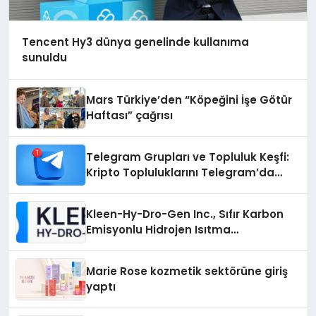
Tencent Hy3 dünya genelinde kullanıma
sunuldu
Mars Türkiye’den “Köpeğini İşe Götür
Haftası” çağrısı
Telegram Grupları ve Topluluk Keşfi:
Kripto Topluluklarını Telegram’da
Keşfetmek
Kleen-Hy-Dro-Gen Inc., Sıfır Karbon
Emisyonlu Hidrojen Isıtma
Teknolojisinde ISO ve TSSA
Düzenleyici Onaylarını Aldı
Marie Rose kozmetik sektörüne giriş
yaptı