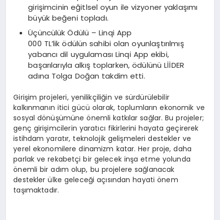
girişimcinin eğitlsel oyun ile vizyoner yaklaşımı
büyük beğeni topladı.
Üçüncülük Ödülü – Linqi App
000 TL’lik ödülün sahibi olan oyunlaştırılmış
yabancı dil uygulaması Linqi App ekibi,
başarılarıyla alkış toplarken, ödülünü LİİDER
adına Tolga Doğan takdim etti.
Girişim projeleri, yenilikçiliğin ve sürdürülebilir
kalkınmanın itici gücü olarak, toplumların ekonomik ve
sosyal dönüşümüne önemli katkılar sağlar. Bu projeler;
genç girişimcilerin yaratıcı fikirlerini hayata geçirerek
istihdam yaratır, teknolojik gelişmeleri destekler ve
yerel ekonomilere dinamizm katar. Her proje, daha
parlak ve rekabetçi bir gelecek inşa etme yolunda
önemli bir adım olup, bu projelere sağlanacak
destekler ülke geleceği açısından hayati önem
taşımaktadır.