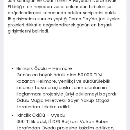
Jüri Sonuçları ve Ödül Töreni – Heyecan Doruktaydı!
Etkinliğin en heyecan verici anlarından biri olan jüri
değerlendirmesi sonucunda ödüller sahiplerini buldu:
15 girişimcinin sunum yaptığı Demo Day’de, jüri üyeleri
projeleri dikkatle değerlendirerek günün en başarılı
girişimlerini belirledi.
Birincilik Ödülü – Helimore
Günün en büyük ödülü olan 50.000 TL’yi
kazanan Helimore, yenilikçi ve sürdürülebilir
insansız hava araçlarıyla tarım alanlarının
ilaçlanması projesiyle jüriyi etkilemeyi başardı.
Ödülü Muğla Milletvekili Sayın Yakup Otgöz
tarafından takdim edildi.
İkincilik Ödülü – Oyedu
000 TL’lik ödül, LİİDER Başkanı Volkan Büber
tarafından Oyedu projesine takdim edilirken,