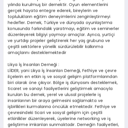
yılında kurulmuş bir dernektir. Oyun elementlerini
gerçek hayata entegre ederek, bireylerin ve
toplulukların eğitim deneyimlerini zenginleştirmeyi
hedefler. Dernek, Türkiye ve dünyada oyunlaştırma
konusunda farkındalık yaratmayı, eğitim ve seminerler
düzenleyerek bilgiyi yaymayı amaçlar. Ayrıca, yurtiçi
ve yurtdışı projeler geliştirerek her yaş grubuna ve
çeşitli sektörlere yönelik sürdürülebilir kalkınma
amaçlarını desteklemektedir​
Likya İş İnsanları Derneği :
LİİDER, yani Likya İş İnsanları Derneği, Fethiye ve çevre
ilçelerin en etkin iş ve sosyal gelişim platformlarından
biri olarak öne çıkıyor. Bölge iş dünyasını desteklemek,
ticaret ve sanayi faaliyetlerini geliştirmek amacıyla
kurulan bu dernek, yerel ve ulusal projelerle iş
insanlarının bir araya gelmesini sağlamakta ve
işbirlikleri kurmalarına öncülük etmektedir. Fethiye ve
çevresindeki ticari ve sosyal gelişim için çeşitli
etkinlikler düzenleyerek, üyelerine networking ve iş
geliştirme imkanları sunmaktadır. Derneğin faaliyetleri,