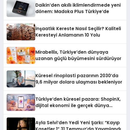
Daikin’den akıllı iklimlendirmede yeni
dönem: Madoka Plus Türkiye’de
İnşaatlık Kereste Nasıl Seçilir? Kaliteli
Keresteyi Anlamanın 10 Yolu
Mirabellix, Türkiye’den dünyaya
uzanan güçlü büyümesini sürdürüyor
Küresel rinoplasti pazarının 2030’da
9,6 milyar dolara ulaşması bekleniyor
Türkiye’den küresel pazara: ShopinX,
dijital ekonomi ile gerçek dünya
alışverişini bir araya getirmeyi
hedefliyor
Ayla Selvi’den Yedi Yeni Şarkı: “Kayıp
Kasetler 1” 31 Temmuz’da Yayımlandı