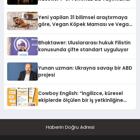
Yeni yapilan 31 bilimsel araştırmaya
göre, Vegan Köpek Maması ve Vegan
Kedi Mamasının İyi Sindirildiğini
Ortaya Koydu
Bhaktawer: Uluslararası hukuk Filistin
konusunda çifte standart uyguluyor
Yunan uzman: Ukrayna savaşı bir ABD
projesi
Cowboy English: “İngilizce, küresel
ekiplerde ölçülen bir iş yetkinliğine
dönüşüyor”
Haberin Doğru Adresi