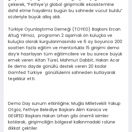
çekerek, “Fethiye’yi global girişimcilik ekosistemine
dahil etme hayalimiz bugün bu sahnede vücut buldu”
sözleriyle büyük alkış aldı.
Türkiye Oyunlaştırma Derneği (TOYED) Başkanı Ercan
Altuğ Yılmaz, programın 2 aşamalı ön kuluçka ve
kuluçka olarak kurgulanmasında ve 6 ay boyunca 200
saatten fazla eğitim ve mentorlukla 15 girişimi demo
day’e hazırlayan tüm eğitimcilere ve bu sürece büyük
emek veren Altan Türel, Mahmut Dabbit, Hakan Acar
ile demo dayde gönüllü destek veren 20 kadar
Gamfed Türkiye gönüllülerini sahneden kutlayarak
teşekkür etti.
Demo Day sunum etkinliğine; Muğla Milletvekili Yakup
Otgöz, Fethiye Belediye Başkanı Alim Karaca ve
GESİFED Başkanı Hakan Urhan gibi önemli isimler
katılarak, girişimciliğin bölgesel kalkınmadaki rolüne
dikkat çektiler.