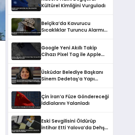
Kültürel Kimliğini Vurguladı
Belçika’da Kavurucu
Sıcaklıklar Turuncu Alarmı
Tetikledi
Google Yeni Akıllı Takip
Cihazı Pixel Tag ile Apple
AirTag’e Rakip Oluyor
Üsküdar Belediye Başkanı
Sinem Dedetaş’a Yapı
Ruhsatı Usulsüzlüğü
Soruşturması Kapsamında
Çin İran’a Füze Göndereceği
Gözaltı
İddialarını Yalanladı
Eski Sevgilisini Öldürüp
İntihar Etti Yalova’da Dehşet
Anları Kamerada