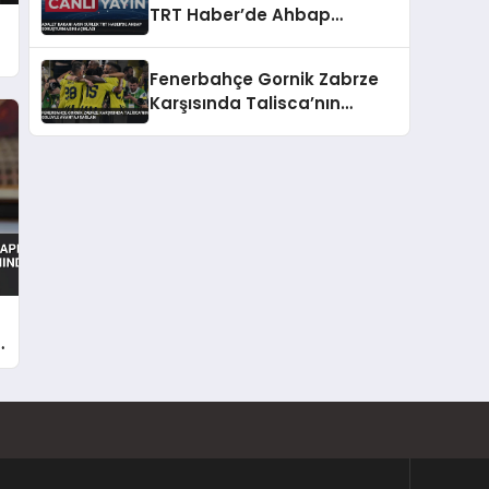
TRT Haber’de Ahbap
Soruşturmasını Açıkladı
Fenerbahçe Gornik Zabrze
Karşısında Talisca’nın
Golüyle Avantaj Sağladı
ı