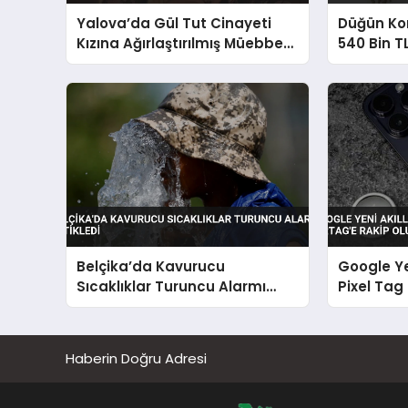
Yalova’da Gül Tut Cinayeti
Düğün Kon
Kızına Ağırlaştırılmış Müebbet
540 Bin T
Hapis Talebi
Belçika’da Kavurucu
Google Ye
Sıcaklıklar Turuncu Alarmı
Pixel Tag
Tetikledi
Rakip Olu
Haberin Doğru Adresi