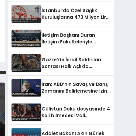
İstanbul’da Özel Sağlık
Kuruluşlarına 473 Milyon Lira
Ceza Uygulandı
İletişim Başkanı Duran
İletişim Fakülteleriyle
Buluştu Stratejik İletişim
Vizyonunu Paylaştı
Gazze’de İsrail Saldırıları
Sonrası Halk Açlıkla
Mücadele Ediyor
İran: ABD’nin Savaş ve Barış
Zamanını Belirlemesine İzin
Vermedik Vermeyeceğiz
Gülistan Doku dosyasında 4
koli bilmecesi Vali
konutunda neler yaşandı
Adalet Bakanı Akın Gürlek