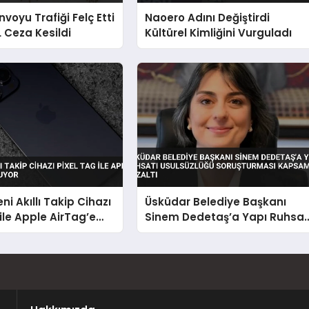
voyu Trafiği Felç Etti
Naoero Adını Değiştirdi
L Ceza Kesildi
Kültürel Kimliğini Vurguladı
ni Akıllı Takip Cihazı
Üsküdar Belediye Başkanı
 ile Apple AirTag’e
Sinem Dedetaş’a Yapı Ruhsat
yor
Usulsüzlüğü Soruşturması
Kapsamında Gözaltı