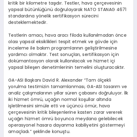
kritik bir kilometre taşıdır. Testler, hava çerçevesinin
yapısal bütünlüğünü doğrulayarak NATO STANAG 4671
standardına y
ö
nelik sertifikasyon sürecini
desteklemektedir.
Testlerin amacı, hava aracı filoda kullanılmadan
ö
nce
olası yapısal eksiklikleri tespit etmek ve g
ö
vde i
çin
inceleme ile bakım programlarının geliştirilmesine
yardımcı olmaktır. Test sonuçları, sertifikasyon için
dokümantasyon olarak kullanılacak ve hizmet içi
yapısal bileşen denetimlerinin temelini oluşturacaktır.
GA-ASI Başkanı
David R. Alexander
“
Tam
ö
lçekli
yorulma testimizin tamamlanması, GA-ASI tasarım ve
analiz çalışmalarının yıllar sü
ren
çabasını doğruluyor. İlk
iki hizmet
ö
mrü, uçağın normal koşullar altında
işletilmesini simüle etti ve üçüncü ömür, hava
çerçevesinin kritik bileşenlerine kasten zarar vererek
uçağın hizmet
ö
mrü boyunca meydana gelebilecek
operasyonel hasara dayanma kabiliyetini g
ö
stermeyi
amaçladı.” şeklinde konuştu.