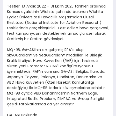
Testler, 13 Aralık 2022 – 31 Ekim 2025 tarihleri arasında
Kansas eyaletinin Wichita şehrinde bulunan Wichita
Eyalet
Ü
niversitesi Havacılık Araştırmaları Ulusal
Enstitüsü (National Institute for Aviation Research)
tesislerinde gerçekleştirildi. Test edilen hava çerçevesi,
test kampanyasını desteklemek amacıyla
ö
zel olarak
üretilmiş bir üretim g
ö
vdesiydi.
MQ-9B, GA-ASI
’
nin en gelişmiş RPA
’
sı olup
SkyGuardian®
ve SeaGuardian
® modelleri ile Birleşik
Krallık Kraliyet Hava Kuvvetleri (RAF) için teslimatı
süren yeni Protector RG Mk1 konfigürasyonunu
içermektedir. RAF’ın yanı sıra GA-ASI; Belçika, Kanada,
Japonya, Tayvan, Polonya, Hindistan, Danimarka ve
ABD Hava Kuvvetleri (Özel Harekat Komutanlığı
deste
ğiyle) ile MQ-9B tedarik s
ö
zleşmelerine sahiptir.
MQ-9B ayrıca ABD Donanması’nın
Northern Edge
,
Integrated Battle Problem
,
RIMPAC
ve
Group Sail
gibi
çeşitli tatbikatlarında da yer almıştır.
GA-ASI Hakkında