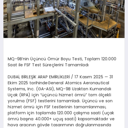
MQ-9B
’
nin Üçüncü Ömür Boyu Testi, Toplam 120.000
Saat ile FSF Test Süreçlerini Tamamladı
DUBA
İ, Bİ
RLE
ŞİK ARAP EMİRLİ
KLER
İ /
17 Kasım 2025
—
31
Ekim 2025 tarihinde
General Atomics Aeronautical
Systems, Inc. (GA-ASI), MQ-9B Uzaktan Kumandalı
Uçak (RPA) için “üçüncü hizmet
ö
mrü”
tam
ö
lçekli
yorulma (FSF) testlerini tamamladı. Üçüncü ve son
hizmet
ö
mrü için FSF testlerinin tamamlanması
,
platform i
çin toplamda 120.000 çalışma saati (uçak
ö
mrü başına 40.000+ uçuş saati) kapsamaktadır ve
hava aracının g
ö
vde tasarımını
n do
ğrulanmasında