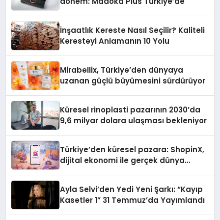
dönem: Madoka Plus Türkiye’de
İnşaatlık Kereste Nasıl Seçilir? Kaliteli
Keresteyi Anlamanın 10 Yolu
Mirabellix, Türkiye’den dünyaya
uzanan güçlü büyümesini sürdürüyor
Küresel rinoplasti pazarının 2030’da
9,6 milyar dolara ulaşması bekleniyor
Türkiye’den küresel pazara: ShopinX,
dijital ekonomi ile gerçek dünya
alışverişini bir araya getirmeyi
hedefliyor
Ayla Selvi’den Yedi Yeni Şarkı: “Kayıp
Kasetler 1” 31 Temmuz’da Yayımlandı