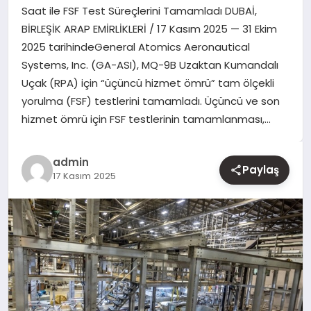
Saat ile FSF Test Süreçlerini Tamamladı DUBAİ,
BİRLEŞİK ARAP EMİRLİKLERİ / 17 Kasım 2025 — 31 Ekim
YAŞAM
2025 tarihindeGeneral Atomics Aeronautical
Systems, Inc. (GA-ASI), MQ-9B Uzaktan Kumandalı
EĞITIM
Uçak (RPA) için “üçüncü hizmet ömrü” tam ölçekli
yorulma (FSF) testlerini tamamladı. Üçüncü ve son
hizmet ömrü için FSF testlerinin tamamlanması,…
admin
Paylaş
17 Kasım 2025