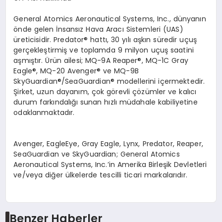
General Atomics Aeronautical Systems, Inc., d
ünyanın
ö
nde gelen İnsansız Hava Aracı Sistemleri (UAS)
üreticisidir. Predator®
hatt
ı, 30 yılı aşkın süredir uçuş
gerçekleştirmiş ve toplamda 9 milyon uçuş saatini
aşmıştır.
Ü
rün ailesi; MQ-9A Reaper®
, MQ-1C Gray
Eagle
®
, MQ-20 Avenger
®
ve MQ-9B
SkyGuardian
®
/SeaGuardian
® modellerini içermektedir.
Şirket, uzun dayanım, çok g
ö
revli çözümler ve kalıcı
durum farkı
ndal
ığı sunan hızlı müdahale kabiliyetine
odaklanmaktadır.
Avenger, EagleEye, Gray Eagle, Lynx, Predator, Reaper,
SeaGuardian ve SkyGuardian; General Atomics
Aeronautical Systems, Inc.
’
in Amerika Birleşik Devletleri
ve/veya diğer ülkelerde tescilli ticari markalarıdır.
Benzer Haberler