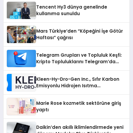
Tencent Hy3 dünya genelinde
kullanıma sunuldu
Mars Türkiye’den “Köpeğini İşe Götür
Haftası” çağrısı
Telegram Grupları ve Topluluk Keşfi:
Kripto Topluluklarını Telegram’da
Keşfetmek
Kleen-Hy-Dro-Gen Inc., Sıfır Karbon
Emisyonlu Hidrojen Isıtma
Teknolojisinde ISO ve TSSA
Düzenleyici Onaylarını Aldı
Marie Rose kozmetik sektörüne giriş
yaptı
Daikin’den akıllı iklimlendirmede yeni