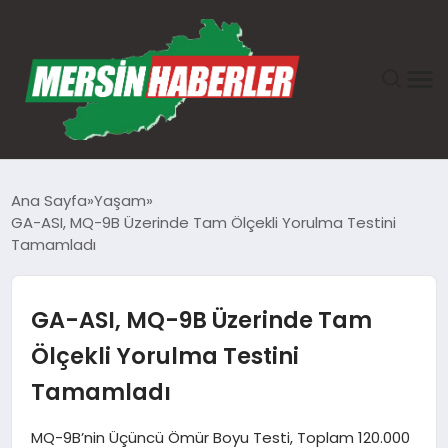
ANASAYFA
Ana Sayfa
Yaşam
GA-ASI, MQ-9B Üzerinde Tam Ölçekli Yorulma Testini
GÜNDEM
Tamamladı
EKONOMI
GA-ASI, MQ-9B Üzerinde Tam
SAĞLIK
Ölçekli Yorulma Testini
Tamamladı
TEKNOLOJI
MQ-9B’nin Üçüncü Ömür Boyu Testi, Toplam 120.000
SPOR