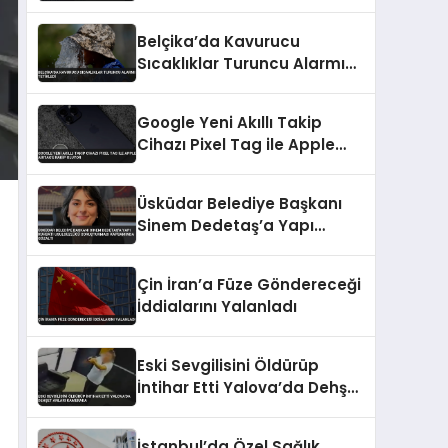
Belçika’da Kavurucu
Sıcaklıklar Turuncu Alarmı
Tetikledi
Google Yeni Akıllı Takip
Cihazı Pixel Tag ile Apple
AirTag’e Rakip Oluyor
Üsküdar Belediye Başkanı
Sinem Dedetaş’a Yapı
Ruhsatı Usulsüzlüğü
Soruşturması Kapsamında
Çin İran’a Füze Göndereceği
Gözaltı
İddialarını Yalanladı
Eski Sevgilisini Öldürüp
İntihar Etti Yalova’da Dehşet
Anları Kamerada
İstanbul’da Özel Sağlık