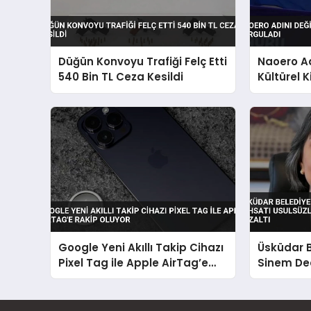
Düğün Konvoyu Trafiği Felç Etti
Naoero Ad
540 Bin TL Ceza Kesildi
Kültürel K
Google Yeni Akıllı Takip Cihazı
Üsküdar 
Pixel Tag ile Apple AirTag’e
Sinem De
Rakip Oluyor
Usulsüzl
Kapsamın