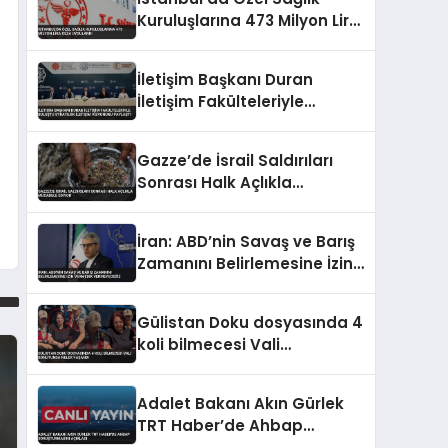
Kuruluşlarına 473 Milyon Lira
Ceza Uygulandı
İletişim Başkanı Duran
İletişim Fakülteleriyle
Buluştu Stratejik İletişim
Vizyonunu Paylaştı
Gazze’de İsrail Saldırıları
Sonrası Halk Açlıkla
Mücadele Ediyor
İran: ABD’nin Savaş ve Barış
Zamanını Belirlemesine İzin
Vermedik Vermeyeceğiz
Gülistan Doku dosyasında 4
koli bilmecesi Vali
konutunda neler yaşandı
Adalet Bakanı Akın Gürlek
TRT Haber’de Ahbap
Soruşturmasını Açıkladı