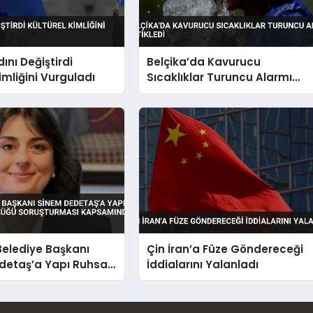
ını Değiştirdi
Belçika’da Kavurucu
imliğini Vurguladı
Sıcaklıklar Turuncu Alarmı
Tetikledi
Belediye Başkanı
Çin İran’a Füze Göndereceği
detaş’a Yapı Ruhsatı
İddialarını Yalanladı
üğü Soruşturması
da Gözaltı