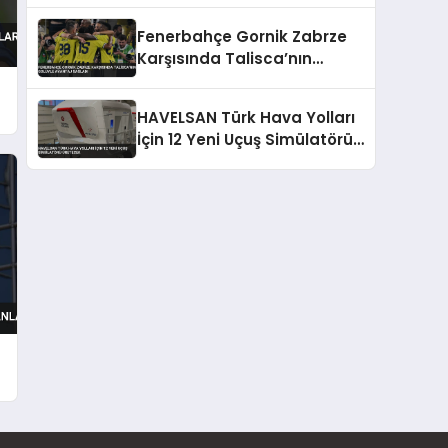
Fenerbahçe Gornik Zabrze
Karşısında Talisca’nın
Golüyle Avantaj Sağladı
HAVELSAN Türk Hava Yolları
İçin 12 Yeni Uçuş Simülatörü
Üretecek