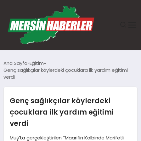
ANASAYFA
Ana Sayfa
Eğitim
Genç sağlıkçılar köylerdeki çocuklara ilk yardım eğitimi
GÜNDEM
verdi
EKONOMI
Genç sağlıkçılar köylerdeki
SAĞLIK
çocuklara ilk yardım eğitimi
verdi
TEKNOLOJI
Muş’ta gerçekleştirilen “Maarifin Kalbinde Marifetli
SPOR