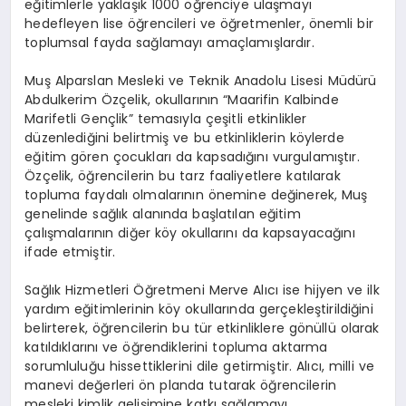
eğitimlerle yaklaşık 1000 öğrenciye ulaşmayı
hedefleyen lise öğrencileri ve öğretmenler, önemli bir
toplumsal fayda sağlamayı amaçlamışlardır.
Muş Alparslan Mesleki ve Teknik Anadolu Lisesi Müdürü
Abdulkerim Özçelik, okullarının “Maarifin Kalbinde
Marifetli Gençlik” temasıyla çeşitli etkinlikler
düzenlediğini belirtmiş ve bu etkinliklerin köylerde
eğitim gören çocukları da kapsadığını vurgulamıştır.
Özçelik, öğrencilerin bu tarz faaliyetlere katılarak
topluma faydalı olmalarının önemine değinerek, Muş
genelinde sağlık alanında başlatılan eğitim
çalışmalarının diğer köy okullarını da kapsayacağını
ifade etmiştir.
Sağlık Hizmetleri Öğretmeni Merve Alıcı ise hijyen ve ilk
yardım eğitimlerinin köy okullarında gerçekleştirildiğini
belirterek, öğrencilerin bu tür etkinliklere gönüllü olarak
katıldıklarını ve öğrendiklerini topluma aktarma
sorumluluğu hissettiklerini dile getirmiştir. Alıcı, milli ve
manevi değerleri ön planda tutarak öğrencilerin
mesleki kimlik gelişimine katkı sağlamayı