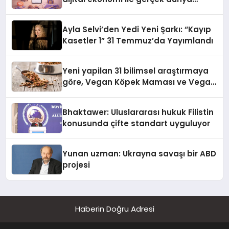
alışverişini bir araya getirmeyi
hedefliyor
Ayla Selvi’den Yedi Yeni Şarkı: “Kayıp
Kasetler 1” 31 Temmuz’da Yayımlandı
Yeni yapilan 31 bilimsel araştırmaya
göre, Vegan Köpek Maması ve Vegan
Kedi Mamasının İyi Sindirildiğini
Ortaya Koydu
Bhaktawer: Uluslararası hukuk Filistin
konusunda çifte standart uyguluyor
Yunan uzman: Ukrayna savaşı bir ABD
projesi
Haberin Doğru Adresi