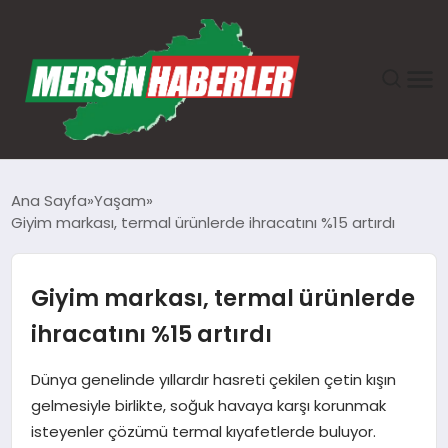
ANASAYFA
Ana Sayfa
Yaşam
Giyim markası, termal ürünlerde ihracatını %15 artırdı
GÜNDEM
EKONOMI
Giyim markası, termal ürünlerde
ihracatını %15 artırdı
SAĞLIK
Dünya genelinde yıllardır hasreti çekilen çetin kışın
TEKNOLOJI
gelmesiyle birlikte, soğuk havaya karşı korunmak
isteyenler çözümü termal kıyafetlerde buluyor.
SPOR