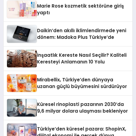
Düzenleyici Onaylarını Aldı
Marie Rose kozmetik sektörüne giriş
yaptı
Daikin’den akıllı iklimlendirmede yeni
dönem: Madoka Plus Türkiye’de
İnşaatlık Kereste Nasıl Seçilir? Kaliteli
Keresteyi Anlamanın 10 Yolu
Mirabellix, Türkiye’den dünyaya
uzanan güçlü büyümesini sürdürüyor
Küresel rinoplasti pazarının 2030’da
9,6 milyar dolara ulaşması bekleniyor
Türkiye’den küresel pazara: ShopinX,
dijital ekonomi ile gerçek dünya