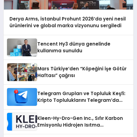
Derya Arms, İstanbul Prohunt 2026’da yeni nesil
ürünlerini ve global marka vizyonunu sergiledi
Tencent Hy3 dünya genelinde
kullanıma sunuldu
Mars Türkiye’den “Köpeğini İşe Götür
Haftası” çağrısı
Telegram Grupları ve Topluluk Keşfi:
Kripto Topluluklarını Telegram’da
Keşfetmek
Kleen-Hy-Dro-Gen Inc., Sıfır Karbon
Emisyonlu Hidrojen Isıtma
Teknolojisinde ISO ve TSSA