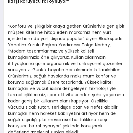
karşı koruyucu rol oynuyor”
“Konforu ve şıklığı bir araya getiren ürünleriyle geniş bir
müşteri kitlesine hitap eden markamız hem yurt
içinde hem de yurt dışında popüler” diyen Blackspade
Yönetim Kurulu Başkan Yardımcısı Tolga Narbay,
“Modern tasarımlarımız ve yüksek kaliteli
kumaşlarımızla öne çıkıyoruz. Kullanıcılarımızın
ihtiyaçlarına göre ergonomik ve fonksiyonel çözümler
sunuyoruz. Günlük hayatın her alanında kullanılabilen
ürünlerimiz, soğuk havalarda maksimum konfor ve
koruma sağlamak üzere tasarlandı. Yüksek kaliteli
kumaşları ve vücut ısısını dengeleyen teknolojisiyle
termal içliklerimiz, spor aktivitelerinden şehir yaşamına
kadar geniş bir kullanım alanı kapsıyor. Özellikle
vücudu sıcak tutan, teri dışarı atan ve nefes alabilir
kumaşlar hem hareket kabiliyetini artırıyor hem de
soğuk algınlığı gibi mevsimsel hastalıklara karşı
koruyucu bir rol oynuyor” şeklinde konuşarak
değerlendirmelerini şunları ekledi: