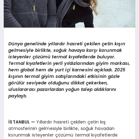
Dünya genelinde yıllardır hasreti çekilen çetin kışın
gelmesiyle birlikte, soğuk havaya karşı korunmak
isteyenler çözümü
termal k
ıyafetlerde buluyor.
Termal kıyafetlerin yerli yıldızlarından giyim markası,
hem global hem de yurt içi karnesini açıkladı. 2025
kışının termal giyim satışlarındaki etkisinin g
ö
zle
g
ö
rülür seviyede olduğunu dikkat çekerken,
uluslararası pazarlardan yoğun talep aldıklarını
paylaştı.
İSTANBUL
—
Yıllardır hasreti çekilen çetin kış
atmosferinin gelmesiyle birlikte, soğuk havadan
korunmak isteyenler çözümü termal kıyafetlerde