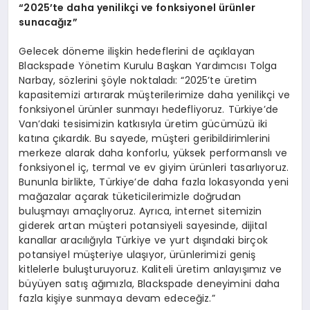
“2025’te daha yenilikçi ve fonksiyonel ürünler
sunacağız”
Gelecek döneme ilişkin hedeflerini de açıklayan
Blackspade Yönetim Kurulu Başkan Yardımcısı Tolga
Narbay, sözlerini şöyle noktaladı: “2025’te üretim
kapasitemizi artırarak müşterilerimize daha yenilikçi ve
fonksiyonel ürünler sunmayı hedefliyoruz. Türkiye’de
Van’daki tesisimizin katkısıyla üretim gücümüzü iki
katına çıkardık. Bu sayede, müşteri geribildirimlerini
merkeze alarak daha konforlu, yüksek performanslı ve
fonksiyonel iç, termal ve ev giyim ürünleri tasarlıyoruz.
Bununla birlikte, Türkiye’de daha fazla lokasyonda yeni
mağazalar açarak tüketicilerimizle doğrudan
buluşmayı amaçlıyoruz. Ayrıca, internet sitemizin
giderek artan müşteri potansiyeli sayesinde, dijital
kanallar aracılığıyla Türkiye ve yurt dışındaki birçok
potansiyel müşteriye ulaşıyor, ürünlerimizi geniş
kitlelerle buluşturuyoruz. Kaliteli üretim anlayışımız ve
büyüyen satış ağımızla, Blackspade deneyimini daha
fazla kişiye sunmaya devam edeceğiz.”