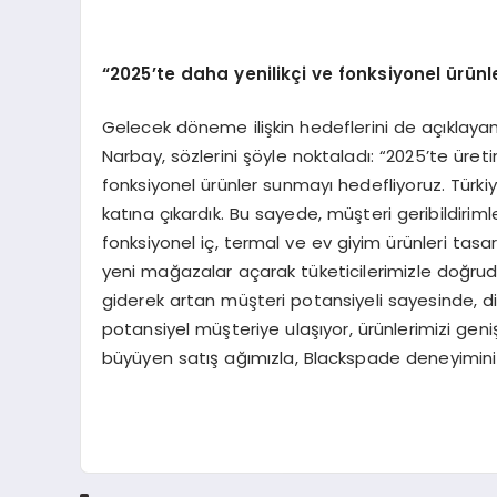
“2025’te daha yenilikçi ve fonksiyonel ürün
Gelecek döneme ilişkin hedeflerini de açıklay
Narbay, sözlerini şöyle noktaladı: “2025’te üret
fonksiyonel ürünler sunmayı hedefliyoruz. Türkiy
katına çıkardık. Bu sayede, müşteri geribildiri
fonksiyonel iç, termal ve ev giyim ürünleri tasa
yeni mağazalar açarak tüketicilerimizle doğrud
giderek artan müşteri potansiyeli sayesinde, diji
potansiyel müşteriye ulaşıyor, ürünlerimizi geniş
büyüyen satış ağımızla, Blackspade deneyimin