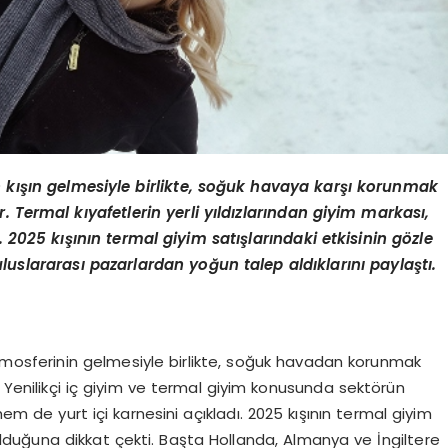
in kışın gelmesiyle birlikte, soğuk havaya karşı korunmak
r. Termal kıyafetlerin yerli yıldızlarından giyim markası,
 2025 kışının termal giyim satışlarındaki etkisinin g
ö
zle
uslararası pazarlardan yoğun talep aldıklarını paylaştı.
ş atmosferinin gelmesiyle birlikte, soğuk havadan korunmak
 Yenilikçi iç giyim ve termal giyim konusunda sektörün
 de yurt içi karnesini açıkladı. 2025 kışının termal giyim
 olduğuna dikkat çekti. Başta Hollanda, Almanya ve İngiltere