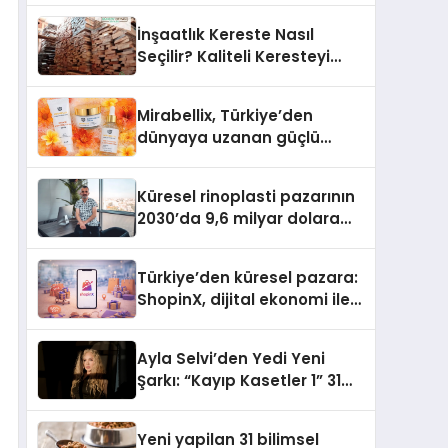
Türkiye’de
İnşaatlık Kereste Nasıl
Seçilir? Kaliteli Keresteyi
Anlamanın 10 Yolu
Mirabellix, Türkiye’den
dünyaya uzanan güçlü
büyümesini sürdürüyor
Küresel rinoplasti pazarının
2030’da 9,6 milyar dolara
ulaşması bekleniyor
Türkiye’den küresel pazara:
ShopinX, dijital ekonomi ile
gerçek dünya alışverişini bir
araya getirmeyi hedefliyor
Ayla Selvi’den Yedi Yeni
Şarkı: “Kayıp Kasetler 1” 31
Temmuz’da Yayımlandı
Yeni yapilan 31 bilimsel