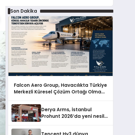
Son Dakika
Falcon Aero Group, Havacılıkta Türkiye
Merkezli Küresel Çözüm Ortağı Olma
Yolunda İlerliyor
Derya Arms, İstanbul
Prohunt 2026’da yeni nesil
ürünlerini ve global marka
vizyonunu sergiledi
Tencent Hy3 dünya