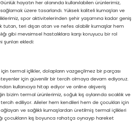
nlük hayatın her alanında kullanılabilen ürünlerimiz,
ğlamak üzere tasarlandı. Yüksek kaliteli kumaşları ve
çliklerimiz, spor aktivitelerinden şehir yaşamına kadar geniş
ak tutan, teri dışarı atan ve nefes alabilir kumaşlar hem
lığı gibi mevsimsel hastalıklara karşı koruyucu bir rol
 şunları ekledi:
çin termal içlikler, dolapların vazgeçilmez bir parçası
teyenler için güvenilir bir tercih olmaya devam ediyoruz.
dan kullanıcıya hitap ediyor ve online alışveriş
in bizim termal ürünlerimiz, soğuk kış aylarında sıcaklık ve
 tercih ediliyor. Aileler hem kendileri hem de çocukları için
ağlayan ve sağlıklı kumaşlardan üretilmiş termal içlikleri
ılığı çocukların kış boyunca rahatça oynayıp hareket