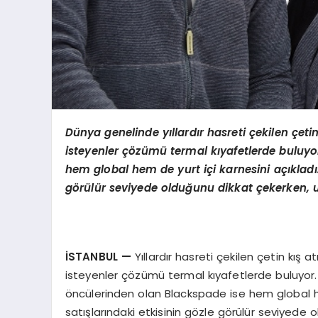
Dünya genelinde yıllardır hasreti çekilen çet
isteyenler çözümü
termal k
ıyafetlerde buluyo
hem global hem de yurt içi karnesini açıkladı.
g
ö
rülür seviyede olduğunu dikkat çekerken, ul
İSTANBUL
—
Yıllardır hasreti çekilen çetin kı
isteyenler çözümü termal kıyafetlerde buluyor.
öncülerinden olan Blackspade ise hem global hem
satışlarındaki etkisinin gözle görülür seviyede