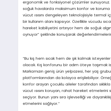
ergonomik ve fonksiyonel çözümler sunuyoruz. Gü
soğuk havalarda maksimum konfor ve koruma sa
vücut ısısını dengeleyen teknolojisiyle termal i
bir kullanım alanı kapsıyor. Özellikle vücudu sıc
hareket kabiliyetini artırıyor hem de soğuk algın
oynuyor” şeklinde konuşarak değerlendirmelerini
“Bu kış hem sıcak hem de şık kalmak isteyenler i
olacak. Kış konforunu bir adım öteye taşımak is
Markamızın geniş ürün yelpazesi, her yaş grubun
platformlarından da kolayca erişilebiliyor. Örneğ
konfor arayan çocuklu aileler tarafından sıklıkla
vücut ısısını koruyan, rahat hareket etmelerini s
seçiyor. Bunun yanı sıra işlevselliği ve dayanıkl
etmelerini sağlıyor.”