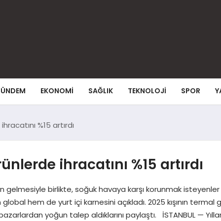
ÜNDEM
EKONOMI
SAĞLIK
TEKNOLOJI
SPOR
Y
ihracatını %15 artırdı
nlerde ihracatını %15 artırdı
ışın gelmesiyle birlikte, soğuk havaya karşı korunmak isteyenl
m global hem de yurt içi karnesini açıkladı. 2025 kışının termal g
azarlardan yoğun talep aldıklarını paylaştı. İSTANBUL — Yıllar