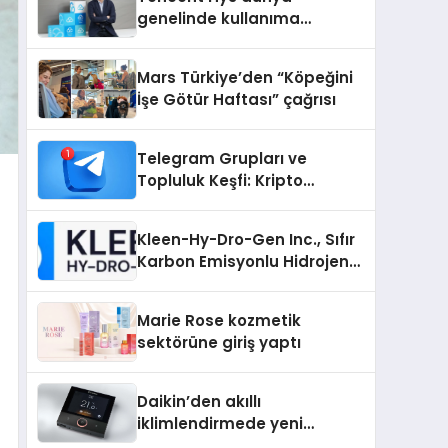
genelinde kullanıma
sunuldu
Mars Türkiye’den “Köpeğini
İşe Götür Haftası” çağrısı
Telegram Grupları ve
Topluluk Keşfi: Kripto
Topluluklarını Telegram’da
Keşfetmek
Kleen-Hy-Dro-Gen Inc., Sıfır
Karbon Emisyonlu Hidrojen
Isıtma Teknolojisinde ISO ve
TSSA Düzenleyici Onaylarını
Marie Rose kozmetik
Aldı
sektörüne giriş yaptı
Daikin’den akıllı
iklimlendirmede yeni
dönem: Madoka Plus