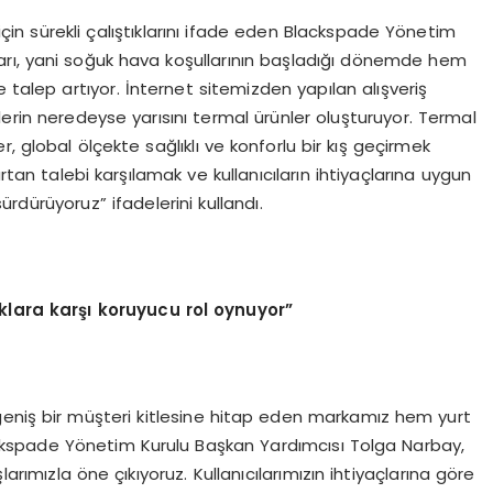
 için sürekli çalıştıklarını ifade eden Blackspade Yönetim
ları, yani soğuk hava koşullarının başladığı dönemde hem
 talep artıyor. İnternet sitemizden yapılan alışveriş
işlerin neredeyse yarısını termal ürünler oluşturuyor. Termal
er, global ölçekte sağlıklı ve konforlu bir kış geçirmek
artan talebi karşılamak ve kullanıcıların ihtiyaçlarına uygun
sürdürüyoruz” ifadelerini kullandı.
klara karşı koruyucu rol oynuyor”
e geniş bir müşteri kitlesine hitap eden markamız hem yurt
ckspade Yönetim Kurulu Başkan Yardımcısı Tolga Narbay,
rımızla öne çıkıyoruz. Kullanıcılarımızın ihtiyaçlarına göre