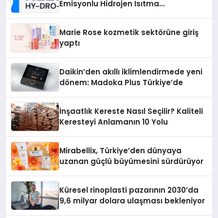
Emisyonlu Hidrojen Isıtma
Teknolojisinde ISO ve TSSA
Düzenleyici Onaylarını Aldı
Marie Rose kozmetik sektörüne giriş
yaptı
Daikin’den akıllı iklimlendirmede yeni
dönem: Madoka Plus Türkiye’de
İnşaatlık Kereste Nasıl Seçilir? Kaliteli
Keresteyi Anlamanın 10 Yolu
Mirabellix, Türkiye’den dünyaya
uzanan güçlü büyümesini sürdürüyor
Küresel rinoplasti pazarının 2030’da
9,6 milyar dolara ulaşması bekleniyor