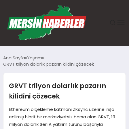
ANASAYFA
Ana Sayfa
Yaşam
GRVT trilyon dolarlık pazarın kilidini çözecek
GÜNDEM
EKONOMI
GRVT trilyon dolarlık pazarın
kilidini çözecek
SAĞLIK
Ethereum ölçekleme katmanı ZKsync üzerine inşa
TEKNOLOJI
edilmiş hibrit bir merkeziyetsiz borsa olan GRVT, 19
milyon dolarlık Seri A yatırım turunu başarıyla
SPOR