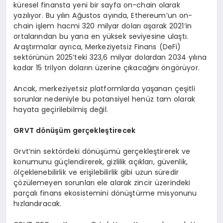
küresel finansta yeni bir sayfa on-chain olarak
yazılıyor. Bu yılın Ağustos ayında, Ethereum’un on-
chain işlem hacmi 320 milyar doları aşarak 2021’in
ortalarından bu yana en yüksek seviyesine ulaştı.
Araştırmalar ayrıca, Merkeziyetsiz Finans (DeFi)
sektörünün 2025’teki 323,6 milyar dolardan 2034 yılına
kadar 15 trilyon doların üzerine çıkacağını öngörüyor.
Ancak, merkeziyetsiz platformlarda yaşanan çeşitli
sorunlar nedeniyle bu potansiyel henüz tam olarak
hayata geçirilebilmiş değil.
GRVT d
ö
nüşüm gerçekleştirecek
Grvt’nin sektördeki dönüşümü gerçekleştirerek ve
konumunu güçlendirerek, gizlilik açıkları, güvenlik,
ölçeklenebilirlik ve erişilebilirlik gibi uzun süredir
çözülemeyen sorunları ele alarak zincir üzerindeki
parçalı finans ekosistemini dönüştürme misyonunu
hızlandıracak.