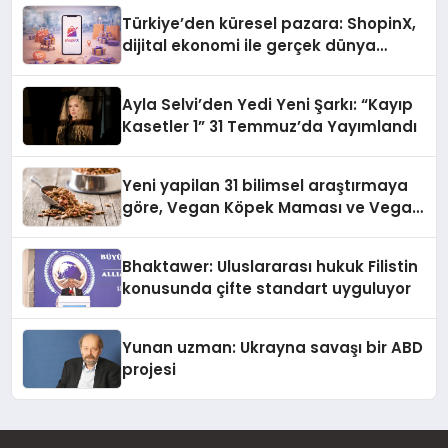
Türkiye’den küresel pazara: ShopinX,
dijital ekonomi ile gerçek dünya
alışverişini bir araya getirmeyi
hedefliyor
Ayla Selvi’den Yedi Yeni Şarkı: “Kayıp
Kasetler 1” 31 Temmuz’da Yayımlandı
Yeni yapilan 31 bilimsel araştırmaya
göre, Vegan Köpek Maması ve Vegan
Kedi Mamasının İyi Sindirildiğini
Ortaya Koydu
Bhaktawer: Uluslararası hukuk Filistin
konusunda çifte standart uyguluyor
Yunan uzman: Ukrayna savaşı bir ABD
projesi