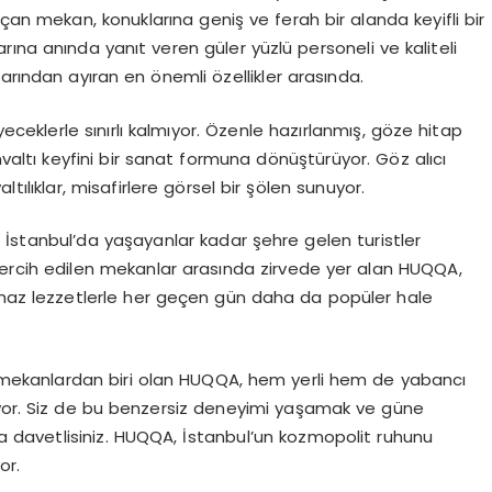
çan mekan, konuklarına geniş ve ferah bir alanda keyifli bir
larına anında yanıt veren güler yüzlü personeli ve kaliteli
arından ayıran en önemli özellikler arasında.
eceklerle sınırlı kalmıyor. Özenle hazırlanmış, göze hitap
ltı keyfini bir sanat formuna dönüştürüyor. Göz alıcı
ılıklar, misafirlere görsel bir şölen sunuyor.
İstanbul’da yaşayanlar kadar şehre gelen turistler
 tercih edilen mekanlar arasında zirvede yer alan HUQQA,
lmaz lezzetlerle her geçen gün daha da popüler hale
lk mekanlardan biri olan HUQQA, hem yerli hem de yabancı
uyor. Siz de bu benzersiz deneyimi yaşamak ve güne
davetlisiniz. HUQQA, İstanbul’un kozmopolit ruhunu
or.