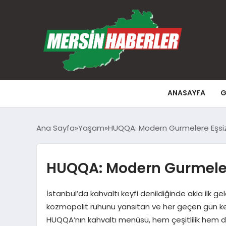
ANASAYFA
G
Ana Sayfa
Yaşam
HUQQA: Modern Gurmelere Eşsiz 
HUQQA: Modern Gurmelere 
İstanbul’da kahvaltı keyfi denildiğinde akla ilk 
kozmopolit ruhunu yansıtan ve her geçen gün ke
HUQQA’nın kahvaltı menüsü, hem çeşitlilik hem d