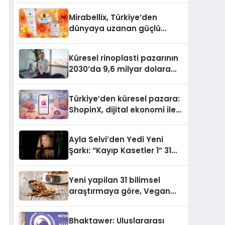
Mirabellix, Türkiye’den
dünyaya uzanan güçlü
büyümesini sürdürüyor
Küresel rinoplasti pazarının
2030’da 9,6 milyar dolara
ulaşması bekleniyor
Türkiye’den küresel pazara:
ShopinX, dijital ekonomi ile
gerçek dünya alışverişini bir
araya getirmeyi hedefliyor
Ayla Selvi’den Yedi Yeni
Şarkı: “Kayıp Kasetler 1” 31
Temmuz’da Yayımlandı
Yeni yapilan 31 bilimsel
araştırmaya göre, Vegan
Köpek Maması ve Vegan
Kedi Mamasının İyi
Bhaktawer: Uluslararası
Sindirildiğini Ortaya Koydu