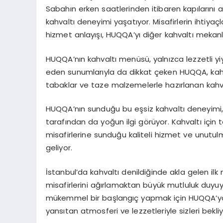
Sabahın erken saatlerinden itibaren kapılarını a
kahvaltı deneyimi yaşatıyor. Misafirlerin ihtiyaç
hizmet anlayışı, HUQQA’yı diğer kahvaltı mekanl
HUQQA’nın kahvaltı menüsü, yalnızca lezzetli yiy
eden sunumlarıyla da dikkat çeken HUQQA, kahva
tabaklar ve taze malzemelerle hazırlanan kahvalt
HUQQA’nın sunduğu bu eşsiz kahvaltı deneyimi, 
tarafından da yoğun ilgi görüyor. Kahvaltı için
misafirlerine sunduğu kaliteli hizmet ve unutu
geliyor.
İstanbul’da kahvaltı denildiğinde akla gelen i
misafirlerini ağırlamaktan büyük mutluluk duy
mükemmel bir başlangıç yapmak için HUQQA’ya 
yansıtan atmosferi ve lezzetleriyle sizleri bekliy