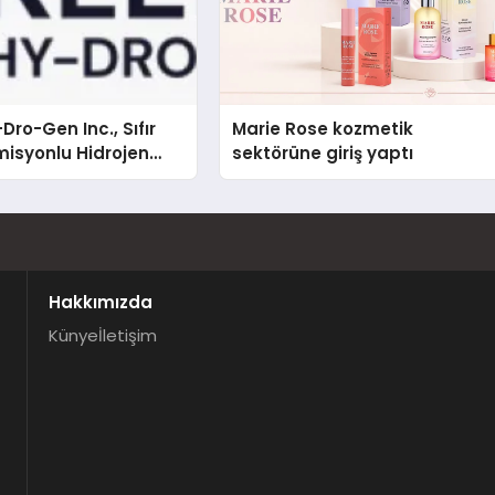
Dro-Gen Inc., Sıfır
Marie Rose kozmetik
isyonlu Hidrojen
sektörüne giriş yaptı
knolojisinde ISO ve
nleyici Onaylarını
Hakkımızda
Künye
İletişim