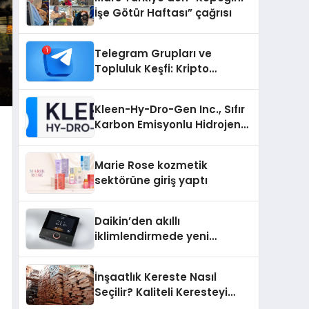
İşe Götür Haftası” çağrısı
Telegram Grupları ve
Topluluk Keşfi: Kripto
Topluluklarını Telegram’da
Keşfetmek
Kleen-Hy-Dro-Gen Inc., Sıfır
Karbon Emisyonlu Hidrojen
Isıtma Teknolojisinde ISO ve
TSSA Düzenleyici Onaylarını
Marie Rose kozmetik
Aldı
sektörüne giriş yaptı
Daikin’den akıllı
iklimlendirmede yeni
dönem: Madoka Plus
Türkiye’de
İnşaatlık Kereste Nasıl
Seçilir? Kaliteli Keresteyi
Anlamanın 10 Yolu