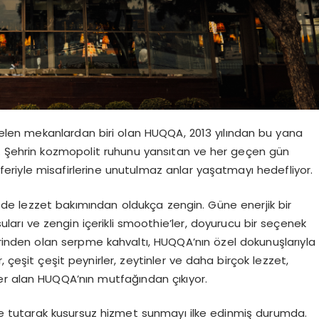
k gelen mekanlardan biri olan HUQQA, 2013 yılından bu yana
r. Şehrin kozmopolit ruhunu yansıtan ve her geçen gün
riyle misafirlerine unutulmaz anlar yaşatmayı hedefliyor.
de lezzet bakımından oldukça zengin. Güne enerjik bir
arı ve zengin içerikli smoothie’ler, doyurucu bir seçenek
rinden olan serpme kahvaltı, HUQQA’nın özel dokunuşlarıyla
 çeşit çeşit peynirler, zeytinler ve daha birçok lezzet,
yer alan HUQQA’nın mutfağından çıkıyor.
 tutarak kusursuz hizmet sunmayı ilke edinmiş durumda.