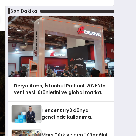
Son Dakika
Derya Arms, İstanbul Prohunt 2026’da
yeni nesil ürünlerini ve global marka
vizyonunu sergiledi
Tencent Hy3 dünya
genelinde kullanıma
sunuldu
Mars Türkiye’den “Köpeğini