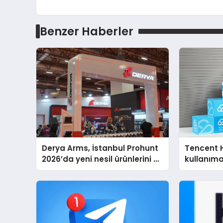
Benzer Haberler
Derya Arms, İstanbul Prohunt
Tencent 
2026’da yeni nesil ürünlerini ve
kullanım
global marka vizyonunu
sergiledi