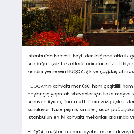
İstanbul’da kahvaltı keyfi denildiğinde akla il
sunduğu eşsiz lezzetlerle adından söz ettiriyo
kendini yenileyen HUQQA, şık ve çağdaş atmosfe
HUQQA’nın kahvaltı menüsü, hem çeşitlilik hem 
başlangıç yapmak isteyenler için taze meyve sul
sunuyor. Ayrıca, Türk mutfağının vazgeçilmezle
sunuluyor. Taze pişmiş simitler, sıcak poğaçalar,
İstanbul’un en iyi kahvaltı mekanları arasında 
HUQQA, müşteri memnuniyetini en üst düzeyde