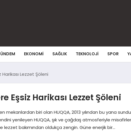
ÜNDEM
EKONOMI
SAĞLIK
TEKNOLOJI
SPOR
Y
Harikası Lezzet Şöleni
Eşsiz Harikası Lezzet Şöleni
gelen mekanlardan biri olan HUQQA, 2013 yılından bu yana sunduğ
ndini yenileyen HUQQA, şık ve çağdaş atmosferiyle misafirler
e lezzet bakımından oldukça zengin. Güne enerjik bir…