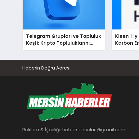
Telegram Grupları ve Topluluk
Kleen-Hy-
Keşfi: Kripto Topluluklarını
Karbon Em
Telegram’da Keşfetmek
Isıtma Te
TSSA Düze
Aldı
Haberin Doğru Adresi
Reklam & İşbirliği:
habersonuclari@gmail.com