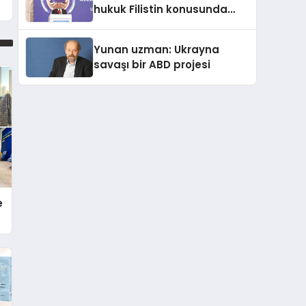
hukuk Filistin konusunda
çifte standart uyguluyor
Yunan uzman: Ukrayna
savaşı bir ABD projesi
e