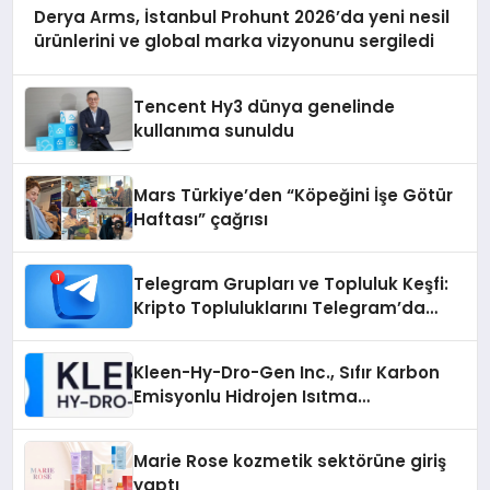
Derya Arms, İstanbul Prohunt 2026’da yeni nesil
ürünlerini ve global marka vizyonunu sergiledi
Tencent Hy3 dünya genelinde
kullanıma sunuldu
Mars Türkiye’den “Köpeğini İşe Götür
Haftası” çağrısı
Telegram Grupları ve Topluluk Keşfi:
Kripto Topluluklarını Telegram’da
Keşfetmek
Kleen-Hy-Dro-Gen Inc., Sıfır Karbon
Emisyonlu Hidrojen Isıtma
Teknolojisinde ISO ve TSSA
Düzenleyici Onaylarını Aldı
Marie Rose kozmetik sektörüne giriş
yaptı