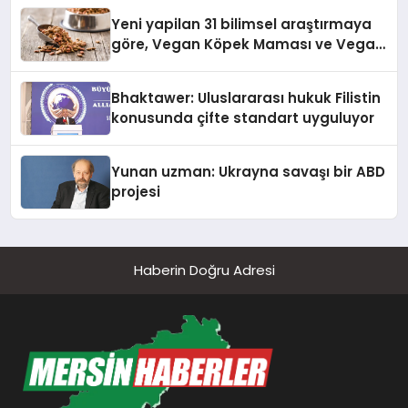
Yeni yapilan 31 bilimsel araştırmaya
göre, Vegan Köpek Maması ve Vegan
Kedi Mamasının İyi Sindirildiğini
Ortaya Koydu
Bhaktawer: Uluslararası hukuk Filistin
konusunda çifte standart uyguluyor
Yunan uzman: Ukrayna savaşı bir ABD
projesi
Haberin Doğru Adresi