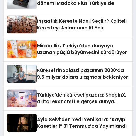
dönem: Madoka Plus Türkiye’de
İnşaatlık Kereste Nasıl Seçilir? Kaliteli
Keresteyi Anlamanın 10 Yolu
Mirabellix, Türkiye’den dünyaya
uzanan güçlü büyümesini sürdürüyor
Küresel rinoplasti pazarının 2030’da
9,6 milyar dolara ulaşması bekleniyor
Türkiye’den küresel pazara: ShopinX,
dijital ekonomi ile gerçek dünya
alışverişini bir araya getirmeyi
hedefliyor
Ayla Selvi’den Yedi Yeni Şarkı: “Kayıp
Kasetler 1” 31 Temmuz’da Yayımlandı