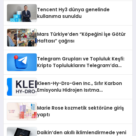
Tencent Hy3 dünya genelinde
kullanıma sunuldu
Mars Türkiye’den “Köpeğini İşe Götür
Haftası” çağrısı
Telegram Grupları ve Topluluk Keşfi:
Kripto Topluluklarını Telegram’da
Keşfetmek
Kleen-Hy-Dro-Gen Inc., Sıfır Karbon
Emisyonlu Hidrojen Isıtma
Teknolojisinde ISO ve TSSA
Düzenleyici Onaylarını Aldı
Marie Rose kozmetik sektörüne giriş
yaptı
Daikin’den akıllı iklimlendirmede yeni