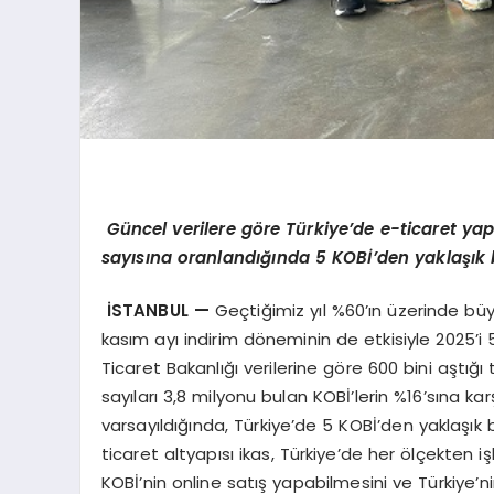
G
ü
ncel verilere g
ö
re T
ü
rkiye’de e-ticaret yap
say
ı
s
ı
na oranland
ığı
nda 5 KOB
İ’
den yakla
şı
k 
İ
STANBUL
—
Geçtiğimiz yıl %60’ın üzerinde büy
kasım ayı indirim döneminin de etkisiyle 2025’i 
Ticaret Bakanlığı verilerine göre 600 bini aştığ
sayıları 3,8 milyonu bulan KOBİ’lerin %16’sına ka
varsayıldığında, Türkiye’de 5 KOBİ’den yaklaşık bi
ticaret altyapısı ikas, Türkiye’de her ölçekten
KOBİ’nin online satış yapabilmesini ve Türkiye’ni