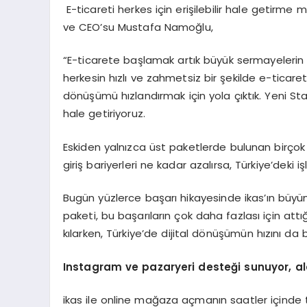
E-ticareti herkes için erişilebilir hale getirme
ve CEO’su Mustafa Namoğlu,
“E-ticarete başlamak artık büyük sermayelerin ya 
herkesin hızlı ve zahmetsiz bir şekilde e-ticar
dönüşümü hızlandırmak için yola çıktık. Yeni Star
hale getiriyoruz.
Eskiden yalnızca üst paketlerde bulunan birçok 
giriş bariyerleri ne kadar azalırsa, Türkiye’deki i
Bugün yüzlerce başarı hikayesinde ikas’ın büyüm
paketi, bu başarıların çok daha fazlası için attığ
kılarken, Türkiye’de dijital dönüşümün hızını da b
Instagram ve pazaryeri deste
ğ
i sunuyor, a
ikas ile online mağaza açmanın saatler içind