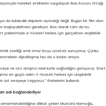
 misyonuyla hareket ettiklerini vurgulayan ikas Kurucu Ortağı
da kalabalık ekiplerin ayrıcalığı değil. Bugün bir fikri olan
ete başlayabilmesi gerekiyor. ikas olarak tam da bu
t paketimizle e-ticareti herkes için gerçekten erişilebilir
kritik özelliği artık ömür boyu ücretsiz sunuyoruz. Çünkü
şletmelerin dijitalleşme hızı da o kadar artıyor.
eye ve ciro artışına nasıl katkı sağladığını görüyoruz. Start
ımız en güçlü adım. E-ticareti herkes için ulaşılabilir
ir üst seviyeye taşıyoruz.” ifadelerini kullandı.
lan ad
ı
ba
ğ
lanabiliyor
e tamamlanabildiğine dikkat çeken Mustafa Namoğlu,