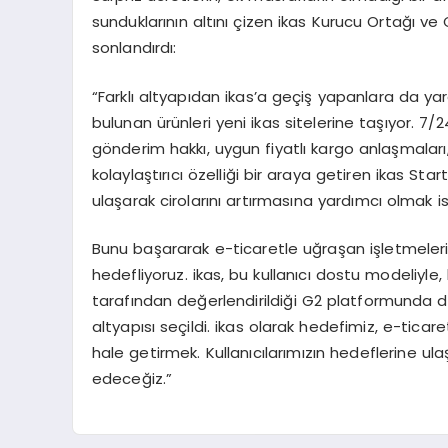
sunduklarının altını çizen ikas Kurucu Ortağı v
sonlandırdı:
“Farklı altyapıdan ikas’a geçiş yapanlara da yardı
bulunan ürünleri yeni ikas sitelerine taşıyor. 7
gönderim hakkı, uygun fiyatlı kargo anlaşmalar
kolaylaştırıcı özelliği bir araya getiren ikas Sta
ulaşarak cirolarını artırmasına yardımcı olmak is
Bunu başararak e-ticaretle uğraşan işletmeler
hedefliyoruz. ikas, bu kullanıcı dostu modeliyle,
tarafından değerlendirildiği G2 platformunda dü
altyapısı seçildi. ikas olarak hedefimiz, e-ticare
hale getirmek. Kullanıcılarımızın hedeflerine 
edeceğiz.”