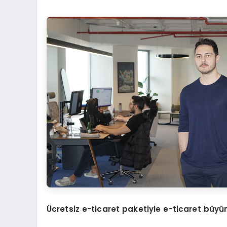
Ü
cretsiz e-ticaret paketiyle e-ticaret b
ü
y
ü