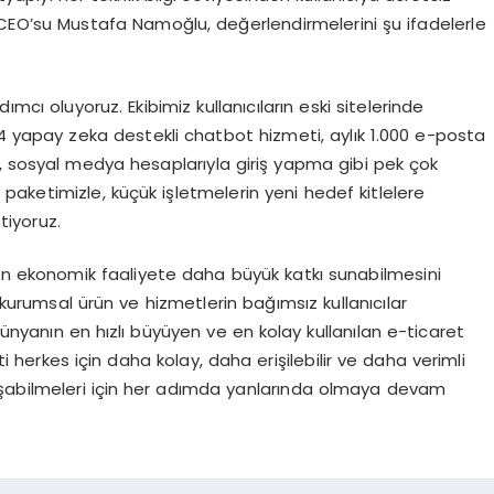
e CEO’su Mustafa Namoğlu, değerlendirmelerini şu ifadelerle
mcı oluyoruz. Ekibimiz kullanıcıların eski sitelerinde
/24 yapay zeka destekli chatbot hizmeti, aylık 1.000 e-posta
ı, sosyal medya hesaplarıyla giriş yapma gibi pek çok
rt paketimizle, küçük işletmelerin yeni hedef kitlelere
tiyoruz.
in ekonomik faaliyete daha büyük katkı sunabilmesini
 kurumsal ürün ve hizmetlerin bağımsız kullanıcılar
nyanın en hızlı büyüyen ve en kolay kullanılan e-ticaret
ti herkes için daha kolay, daha erişilebilir ve daha verimli
ulaşabilmeleri için her adımda yanlarında olmaya devam