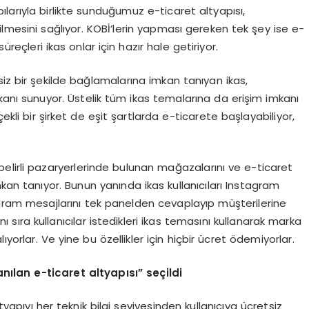
larıyla birlikte sunduğumuz e-ticaret altyapısı,
ilmesini sağlıyor. KOBİ’lerin yapması gereken tek şey ise e-
üreçleri ikas onlar için hazır hale getiriyor.
siz bir şekilde bağlamalarına imkan tanıyan ikas,
kanı sunuyor. Üstelik tüm ikas temalarına da erişim imkanı
ölçekli bir şirket de eşit şartlarda e-ticarete başlayabiliyor,
, belirli pazaryerlerinde bulunan mağazalarını ve e-ticaret
kan tanıyor. Bunun yanında ikas kullanıcıları Instagram
gram mesajlarını tek panelden cevaplayıp müşterilerine
anı sıra kullanıcılar istedikleri ikas temasını kullanarak marka
alıyorlar. Ve yine bu özellikler için hiçbir ücret ödemiyorlar.
an
ı
lan e-ticaret altyap
ı
s
ı
” se
ç
ildi
tyapıyı her teknik bilgi seviyesinden kullanıcıya ücretsiz