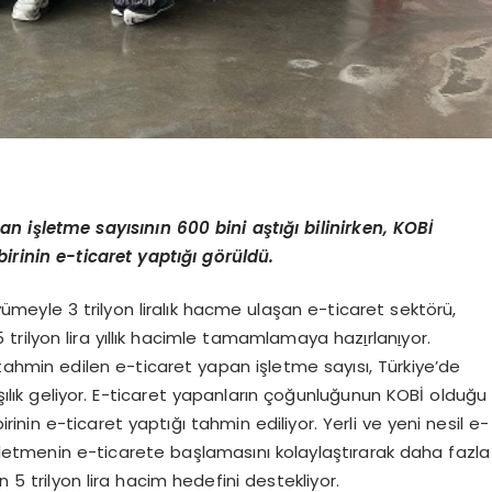
an i
ş
letme say
ı
s
ı
n
ı
n 600 bini a
ş
t
ığı
bilinirken, KOB
İ
birinin e-ticaret yapt
ığı
g
ö
r
ü
ld
ü
.
ümeyle 3 trilyon liralık hacme ulaşan e-ticaret sektörü,
5 trilyon lira yıllık hacimle tamamlamaya haz
ı
rlan
ı
yor.
ı tahmin edilen e-ticaret yapan işletme sayısı, Türkiye’de
rşılık geliyor. E-ticaret yapanların çoğunluğunun KOBİ olduğu
rinin e-ticaret yaptığı tahmin ediliyor. Yerli ve yeni nesil e-
 işletmenin e-ticarete başlamasını kolaylaştırarak daha fazla
n 5 trilyon lira hacim hedefini destekliyor.