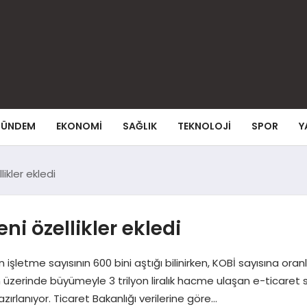
ÜNDEM
EKONOMI
SAĞLIK
TEKNOLOJI
SPOR
Y
ikler ekledi
ni özellikler ekledi
şletme sayısının 600 bini aştığı bilinirken, KOBİ sayısına oran
 üzerinde büyümeyle 3 trilyon liralık hacme ulaşan e-ticaret s
zırlanıyor. Ticaret Bakanlığı verilerine göre…