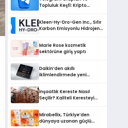
Topluluk Keşfi: Kripto
Topluluklarını Telegram’da
Keşfetmek
Kleen-Hy-Dro-Gen Inc., Sıfır
Karbon Emisyonlu Hidrojen
Isıtma Teknolojisinde ISO ve
TSSA Düzenleyici Onaylarını
Marie Rose kozmetik
Aldı
sektörüne giriş yaptı
Daikin’den akıllı
iklimlendirmede yeni
dönem: Madoka Plus
Türkiye’de
İnşaatlık Kereste Nasıl
Seçilir? Kaliteli Keresteyi
Anlamanın 10 Yolu
Mirabellix, Türkiye’den
dünyaya uzanan güçlü
büyümesini sürdürüyor