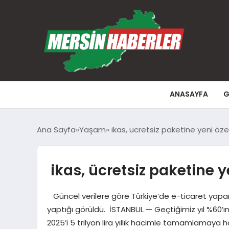
ANASAYFA
G
Ana Sayfa
Yaşam
ikas, ücretsiz paketine yeni özell
ikas, ücretsiz paketine ye
Güncel verilere göre Türkiye’de e-ticaret yapan i
yaptığı görüldü. İSTANBUL — Geçtiğimiz yıl %60’ın
2025’i 5 trilyon lira yıllık hacimle tamamlamaya ha