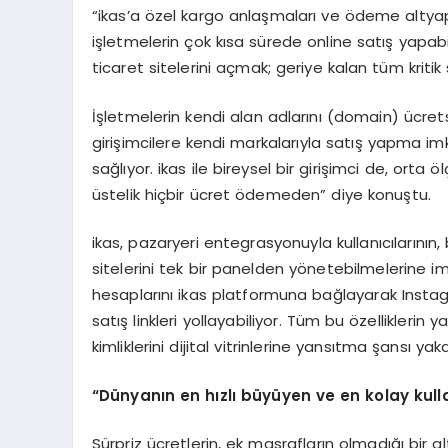
“ikas’a özel kargo anlaşmaları ve ödeme altyapı
işletmelerin çok kısa sürede online satış yapab
ticaret sitelerini açmak; geriye kalan tüm kritik s
İşletmelerin kendi alan adlarını (domain) ücret
girişimcilere kendi markalarıyla satış yapma im
sağlıyor. ikas ile bireysel bir girişimci de, orta 
üstelik hiçbir ücret ödemeden” diye konuştu.
ikas, pazaryeri entegrasyonuyla kullanıcılarının
sitelerini tek bir panelden yönetebilmelerine im
hesaplarını ikas platformuna bağlayarak Insta
satış linkleri yollayabiliyor. Tüm bu özelliklerin y
kimliklerini dijital vitrinlerine yansıtma şansı yak
“D
ü
nyan
ı
n en h
ı
zl
ı
b
ü
y
ü
yen ve en kolay kull
Sürpriz ücretlerin, ek masrafların olmadığı bir al