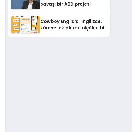
savaşı bir ABD projesi
Cowboy English: “İngilizce,
küresel ekiplerde ölçülen bir
iş yetkinliğine dönüşüyor”