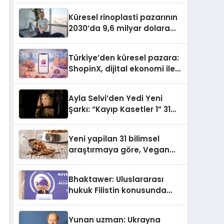
Küresel rinoplasti pazarının
2030’da 9,6 milyar dolara
ulaşması bekleniyor
Türkiye’den küresel pazara:
ShopinX, dijital ekonomi ile
gerçek dünya alışverişini bir
araya getirmeyi hedefliyor
Ayla Selvi’den Yedi Yeni
Şarkı: “Kayıp Kasetler 1” 31
Temmuz’da Yayımlandı
Yeni yapilan 31 bilimsel
araştırmaya göre, Vegan
Köpek Maması ve Vegan
Kedi Mamasının İyi
Bhaktawer: Uluslararası
Sindirildiğini Ortaya Koydu
hukuk Filistin konusunda
çifte standart uyguluyor
Yunan uzman: Ukrayna