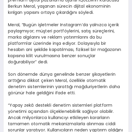
premium dijital pazarlama ajansı IQUEEM’in Kurucusu
Berkun Meral, yaşanan sürecin dijital ekonominin
kırılgan yapısını ortaya çıkardığını söyledi.
Meral, “Bugün işletmeler Instagram’da yalnızca içerik
paylaşmıyor; müşteri portföylerini, satış süreçlerini,
marka algılarını ve reklam yatırımlarını da bu
platformlar üzerinde inşa ediyor. Dolayısıyla bir
hesabın ani şekilde kapatılması, fiziksel bir mağazanın
kapısına kilit vurulmasına benzer sonuçlar
doğurabiliyor” dedi.
Son dönemde dünya genelinde benzer şikayetlerin
arttığına dikkat çeken Meral, özellikle otomatik
denetim sistemlerinin yarattığı mağduriyetlerin daha
görünür hale geldiğini ifade etti.
“Yapay zekâ destekli denetim sistemleri platform
yönetimi açısından ölçeklenebilirlik sağlıyor olabilir.
Ancak milyonlarca kullanıcıyı etkileyen kararların
tamamen otomatik mekanizmalarla alınması ciddi
sorunlar yaratıyor. Kullanıcıların neden yaptırım aldığını