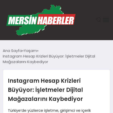
ANASAYFA
Ana Sayfa
Yaşam
Instagram Hesap Krizleri Büyüyor: İşletmeler Dijital
GÜNDEM
Mağazalarını Kaybediyor
EKONOMI
Instagram Hesap Krizleri
SAĞLIK
Büyüyor: İşletmeler Dijital
Mağazalarını Kaybediyor
TEKNOLOJI
Türkiye’de yüzlerce işletme, girişimci ve içerik
SPOR