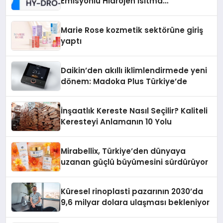
Emisyonlu Hidrojen Isıtma
Teknolojisinde ISO ve TSSA
Düzenleyici Onaylarını Aldı
Marie Rose kozmetik sektörüne giriş
yaptı
Daikin’den akıllı iklimlendirmede yeni
dönem: Madoka Plus Türkiye’de
İnşaatlık Kereste Nasıl Seçilir? Kaliteli
Keresteyi Anlamanın 10 Yolu
Mirabellix, Türkiye’den dünyaya
uzanan güçlü büyümesini sürdürüyor
Küresel rinoplasti pazarının 2030’da
9,6 milyar dolara ulaşması bekleniyor