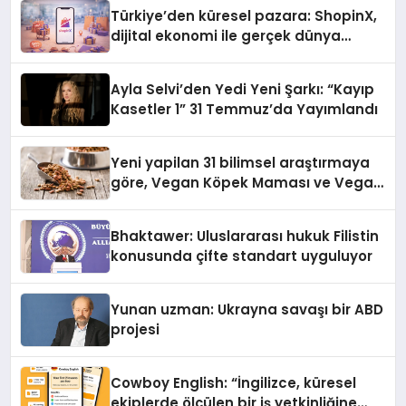
Türkiye’den küresel pazara: ShopinX,
dijital ekonomi ile gerçek dünya
alışverişini bir araya getirmeyi
hedefliyor
Ayla Selvi’den Yedi Yeni Şarkı: “Kayıp
Kasetler 1” 31 Temmuz’da Yayımlandı
Yeni yapilan 31 bilimsel araştırmaya
göre, Vegan Köpek Maması ve Vegan
Kedi Mamasının İyi Sindirildiğini
Ortaya Koydu
Bhaktawer: Uluslararası hukuk Filistin
konusunda çifte standart uyguluyor
Yunan uzman: Ukrayna savaşı bir ABD
projesi
Cowboy English: “İngilizce, küresel
ekiplerde ölçülen bir iş yetkinliğine