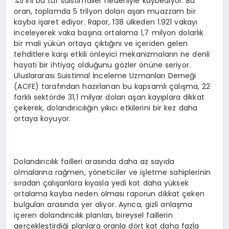
%5’ini bu tür suistimaller nedeniyle kaybediyor. Bu
oran, toplamda 5 trilyon doları aşan muazzam bir
kayba işaret ediyor. Rapor, 138 ülkeden 1.921 vakayı
inceleyerek vaka başına ortalama 1,7 milyon dolarlık
bir mali yükün ortaya çıktığını ve içeriden gelen
tehditlere karşı etkili önleyici mekanizmaların ne denli
hayati bir ihtiyaç olduğunu gözler önüne seriyor.
Uluslararası Suistimal İnceleme Uzmanları Derneği
(ACFE) tarafından hazırlanan bu kapsamlı çalışma, 22
farklı sektörde 31,1 milyar doları aşan kayıplara dikkat
çekerek, dolandırıcılığın yıkıcı etkilerini bir kez daha
ortaya koyuyor.
Dolandırıcılık failleri arasında daha az sayıda
olmalarına rağmen, yöneticiler ve işletme sahiplerinin
sıradan çalışanlara kıyasla yedi kat daha yüksek
ortalama kayba neden olması raporun dikkat çeken
bulguları arasında yer alıyor. Ayrıca, gizli anlaşma
içeren dolandırıcılık planları, bireysel faillerin
gerçekleştirdiği planlara oranla dört kat daha fazla