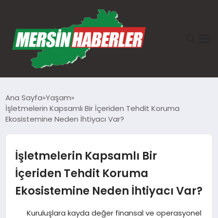
ANASAYFA
Ana Sayfa
Yaşam
İşletmelerin Kapsamlı Bir İçeriden Tehdit Koruma
GÜNDEM
Ekosistemine Neden İhtiyacı Var?
EKONOMI
İşletmelerin Kapsamlı Bir
SAĞLIK
İçeriden Tehdit Koruma
Ekosistemine Neden İhtiyacı Var?
TEKNOLOJI
Kuruluşlara kayda değer finansal ve operasyonel
SPOR