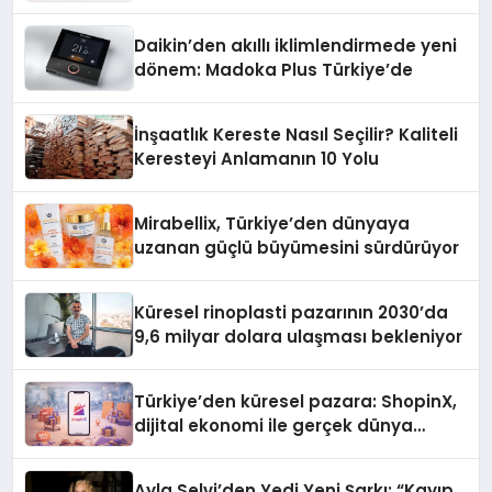
Daikin’den akıllı iklimlendirmede yeni
dönem: Madoka Plus Türkiye’de
İnşaatlık Kereste Nasıl Seçilir? Kaliteli
Keresteyi Anlamanın 10 Yolu
Mirabellix, Türkiye’den dünyaya
uzanan güçlü büyümesini sürdürüyor
Küresel rinoplasti pazarının 2030’da
9,6 milyar dolara ulaşması bekleniyor
Türkiye’den küresel pazara: ShopinX,
dijital ekonomi ile gerçek dünya
alışverişini bir araya getirmeyi
hedefliyor
Ayla Selvi’den Yedi Yeni Şarkı: “Kayıp