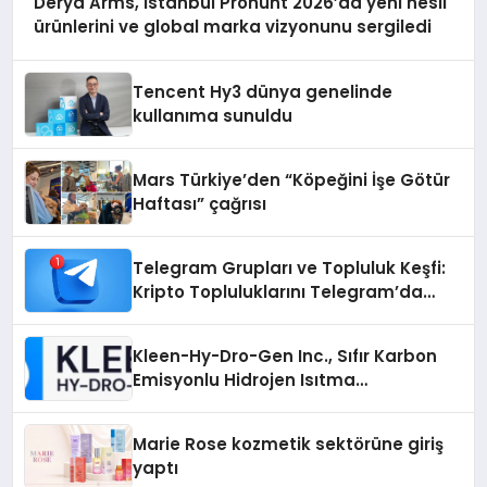
Derya Arms, İstanbul Prohunt 2026’da yeni nesil
ürünlerini ve global marka vizyonunu sergiledi
Tencent Hy3 dünya genelinde
kullanıma sunuldu
Mars Türkiye’den “Köpeğini İşe Götür
Haftası” çağrısı
Telegram Grupları ve Topluluk Keşfi:
Kripto Topluluklarını Telegram’da
Keşfetmek
Kleen-Hy-Dro-Gen Inc., Sıfır Karbon
Emisyonlu Hidrojen Isıtma
Teknolojisinde ISO ve TSSA
Düzenleyici Onaylarını Aldı
Marie Rose kozmetik sektörüne giriş
yaptı