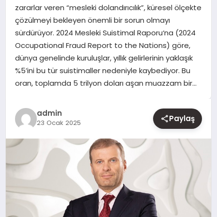
zararlar veren “mesleki dolandırıcılık”, küresel ölçekte
çözülmeyi bekleyen önemli bir sorun olmayı
YAŞAM
sürdürüyor. 2024 Mesleki Suistimal Raporu‘na (2024
Occupational Fraud Report to the Nations) göre,
EĞITIM
dünya genelinde kuruluşlar, yıllık gelirlerinin yaklaşık
%5’ini bu tür suistimaller nedeniyle kaybediyor. Bu
oran, toplamda 5 trilyon doları aşan muazzam bir…
admin
Paylaş
23 Ocak 2025