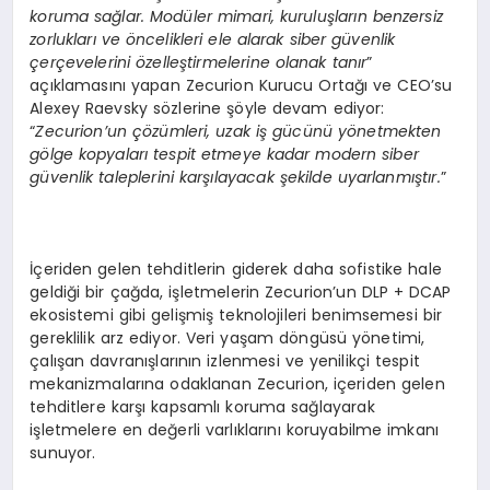
koruma sa
ğ
lar. Mod
ü
ler mimari, kurulu
ş
lar
ı
n benzersiz
zorluklar
ı ve ö
ncelikleri ele alarak siber g
ü
venlik
ç
er
ç
evelerini
ö
zelle
ş
tirmelerine olanak tan
ı
r
”
açıklamasını yapan Zecurion Kurucu Ortağı ve CEO’su
Alexey Raevsky sözlerine şöyle devam ediyor:
“
Zecurion’un
çö
z
ü
mleri, uzak i
ş
g
ü
c
ü
n
ü
y
ö
netmekten
g
ö
lge kopyalar
ı
tespit etmeye kadar modern siber
g
ü
venlik taleplerini kar
şı
layacak
ş
ekilde uyarlanm
ış
t
ı
r.
”
İçeriden gelen tehditlerin giderek daha sofistike hale
geldiği bir çağda, işletmelerin Zecurion’un DLP + DCAP
ekosistemi gibi gelişmiş teknolojileri benimsemesi bir
gereklilik arz ediyor. Veri yaşam döngüsü yönetimi,
çalışan davranışlarının izlenmesi ve yenilikçi tespit
mekanizmalarına odaklanan Zecurion, içeriden gelen
tehditlere karşı kapsamlı koruma sağlayarak
işletmelere en değerli varlıklarını koruyabilme imkanı
sunuyor.