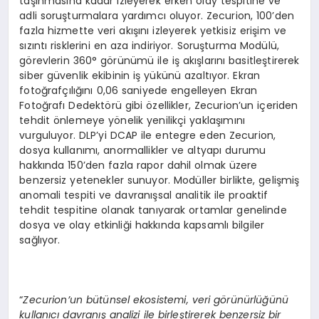
taşınmasına kadar izleyerek erken olay tespitine ve
adli soruşturmalara yardımcı oluyor. Zecurion, 100’den
fazla hizmette veri akışını izleyerek yetkisiz erişim ve
sızıntı risklerini en aza indiriyor. Soruşturma Modülü,
görevlerin 360° görünümü ile iş akışlarını basitleştirerek
siber güvenlik ekibinin iş yükünü azaltıyor. Ekran
fotoğrafçılığını 0,06 saniyede engelleyen Ekran
Fotoğrafı Dedektörü gibi özellikler, Zecurion’un içeriden
tehdit önlemeye yönelik yenilikçi yaklaşımını
vurguluyor. DLP’yi DCAP ile entegre eden Zecurion,
dosya kullanımı, anormallikler ve altyapı durumu
hakkında 150’den fazla rapor dahil olmak üzere
benzersiz yetenekler sunuyor. Modüller birlikte, gelişmiş
anomali tespiti ve davranışsal analitik ile proaktif
tehdit tespitine olanak tanıyarak ortamlar genelinde
dosya ve olay etkinliği hakkında kapsamlı bilgiler
sağlıyor.
“
Zecurion’un b
ü
t
ü
nsel ekosistemi, veri g
ö
r
ü
n
ü
rl
üğü
n
ü
kullan
ı
c
ı
davran
ış
analizi ile birle
ş
tirerek benzersiz bir