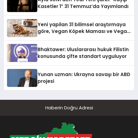
Kasetler 1” 31 Temmuz’da Yayımlandı
Yeni yapilan 31 bilimsel araştırmaya
göre, Vegan Köpek Maması ve Vegan
Kedi Mamasının İyi Sindirildiğini
Ortaya Koydu
Bhaktawer: Uluslararası hukuk Filistin
konusunda çifte standart uyguluyor
Yunan uzman: Ukrayna savaşı bir ABD
projesi
Haberin Doğru Adresi