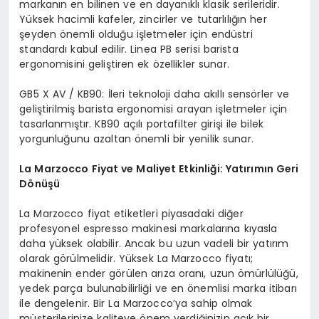
markanın en bilinen ve en dayanıklı klasik serileridir.
Yüksek hacimli kafeler, zincirler ve tutarlılığın her
şeyden önemli olduğu işletmeler için endüstri
standardı kabul edilir. Linea PB serisi barista
ergonomisini geliştiren ek özellikler sunar.
GB5 X AV / KB90: İleri teknoloji daha akıllı sensörler ve
geliştirilmiş barista ergonomisi arayan işletmeler için
tasarlanmıştır. KB90 açılı portafilter girişi ile bilek
yorgunluğunu azaltan önemli bir yenilik sunar.
La Marzocco Fiyat ve Maliyet Etkinliği: Yatırımın Geri
Dönüşü
La Marzocco fiyat etiketleri piyasadaki diğer
profesyonel espresso makinesi markalarına kıyasla
daha yüksek olabilir. Ancak bu uzun vadeli bir yatırım
olarak görülmelidir. Yüksek La Marzocco fiyatı;
makinenin ender görülen arıza oranı, uzun ömürlülüğü,
yedek parça bulunabilirliği ve en önemlisi marka itibarı
ile dengelenir. Bir La Marzocco’ya sahip olmak
müşterilerinize kaliteye önem verdiğinizin açık bir