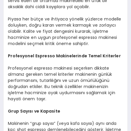
servis eden bir ortamda makinedeki en ufak bir
aksaklık dahi ciddi kayıplara yol açabilir.
Piyasa her bütçe ve ihtiyaca yönelik yüzlerce modelle
doluyken, doğru kararı vermek karmaşık ve zorlayıcı
olabilir. Kalite ve fiyat dengesini kurarak, işletme
hacminize en uygun profesyonel espresso makinesi
modelini seçmek kritik öneme sahiptir.
Profesyonel Espresso Makinelerinde Temel Kriterler
Profesyonel espresso makinesi seçerken dikkate
almanız gereken temel kriterler makinenin günlük
performansını, tutarlılığını ve uzun ömürlülüğünü
doğrudan etkiler. Bu teknik özellikler makinenizin
işletme hacminize ayak uydurmasını sağlamak için
hayati önem taşır.
Grup Sayısı ve Kapasite
Makinenin “grup sayısı” (veya kafa sayısı) aynı anda
kaç shot espresso demlenebileceğini gösterir. İşletme