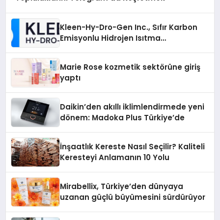
Kleen-Hy-Dro-Gen Inc., Sıfır Karbon
Emisyonlu Hidrojen Isıtma
Teknolojisinde ISO ve TSSA
Düzenleyici Onaylarını Aldı
Marie Rose kozmetik sektörüne giriş
yaptı
Daikin’den akıllı iklimlendirmede yeni
dönem: Madoka Plus Türkiye’de
İnşaatlık Kereste Nasıl Seçilir? Kaliteli
Keresteyi Anlamanın 10 Yolu
Mirabellix, Türkiye’den dünyaya
uzanan güçlü büyümesini sürdürüyor