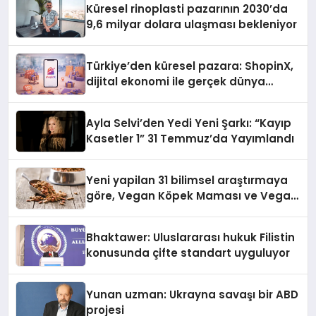
Küresel rinoplasti pazarının 2030’da
9,6 milyar dolara ulaşması bekleniyor
Türkiye’den küresel pazara: ShopinX,
dijital ekonomi ile gerçek dünya
alışverişini bir araya getirmeyi
hedefliyor
Ayla Selvi’den Yedi Yeni Şarkı: “Kayıp
Kasetler 1” 31 Temmuz’da Yayımlandı
Yeni yapilan 31 bilimsel araştırmaya
göre, Vegan Köpek Maması ve Vegan
Kedi Mamasının İyi Sindirildiğini
Ortaya Koydu
Bhaktawer: Uluslararası hukuk Filistin
konusunda çifte standart uyguluyor
Yunan uzman: Ukrayna savaşı bir ABD
projesi