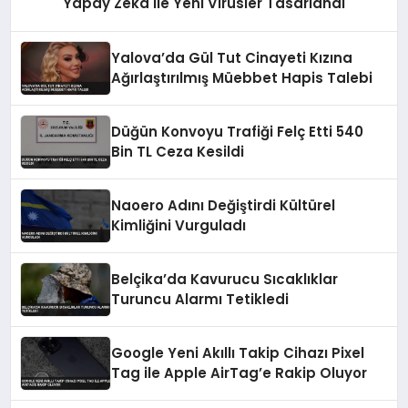
Yapay Zeka ile Yeni Virüsler Tasarlandı
Yalova’da Gül Tut Cinayeti Kızına
Ağırlaştırılmış Müebbet Hapis Talebi
Düğün Konvoyu Trafiği Felç Etti 540
Bin TL Ceza Kesildi
Naoero Adını Değiştirdi Kültürel
Kimliğini Vurguladı
Belçika’da Kavurucu Sıcaklıklar
Turuncu Alarmı Tetikledi
Google Yeni Akıllı Takip Cihazı Pixel
Tag ile Apple AirTag’e Rakip Oluyor