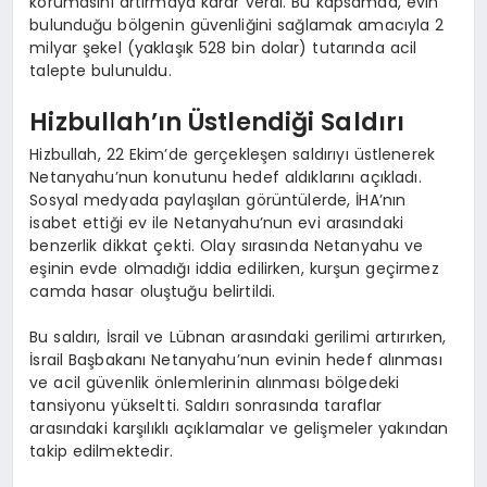
korumasını artırmaya karar verdi. Bu kapsamda, evin
bulunduğu bölgenin güvenliğini sağlamak amacıyla 2
milyar şekel (yaklaşık 528 bin dolar) tutarında acil
talepte bulunuldu.
Hizbullah’ın Üstlendiği Saldırı
Hizbullah, 22 Ekim’de gerçekleşen saldırıyı üstlenerek
Netanyahu’nun konutunu hedef aldıklarını açıkladı.
Sosyal medyada paylaşılan görüntülerde, İHA’nın
isabet ettiği ev ile Netanyahu’nun evi arasındaki
benzerlik dikkat çekti. Olay sırasında Netanyahu ve
eşinin evde olmadığı iddia edilirken, kurşun geçirmez
camda hasar oluştuğu belirtildi.
Bu saldırı, İsrail ve Lübnan arasındaki gerilimi artırırken,
İsrail Başbakanı Netanyahu’nun evinin hedef alınması
ve acil güvenlik önlemlerinin alınması bölgedeki
tansiyonu yükseltti. Saldırı sonrasında taraflar
arasındaki karşılıklı açıklamalar ve gelişmeler yakından
takip edilmektedir.