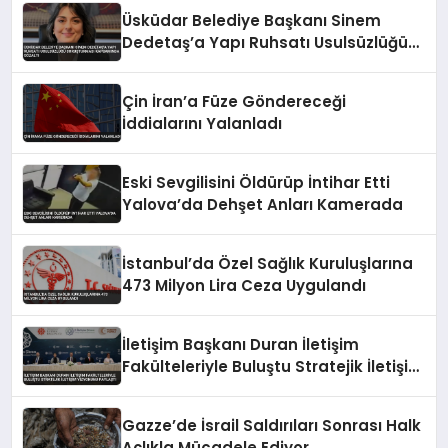
Üsküdar Belediye Başkanı Sinem
Dedetaş’a Yapı Ruhsatı Usulsüzlüğü
Soruşturması Kapsamında Gözaltı
Çin İran’a Füze Göndereceği
İddialarını Yalanladı
Eski Sevgilisini Öldürüp İntihar Etti
Yalova’da Dehşet Anları Kamerada
İstanbul’da Özel Sağlık Kuruluşlarına
473 Milyon Lira Ceza Uygulandı
İletişim Başkanı Duran İletişim
Fakülteleriyle Buluştu Stratejik İletişim
Vizyonunu Paylaştı
Gazze’de İsrail Saldırıları Sonrası Halk
Açlıkla Mücadele Ediyor