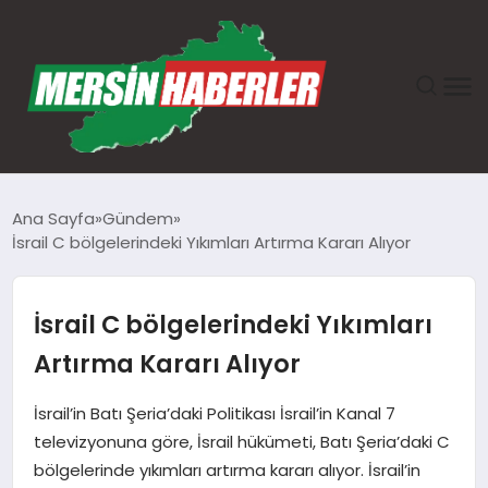
ANASAYFA
Ana Sayfa
Gündem
İsrail C bölgelerindeki Yıkımları Artırma Kararı Alıyor
GÜNDEM
EKONOMI
İsrail C bölgelerindeki Yıkımları
Artırma Kararı Alıyor
SAĞLIK
İsrail’in Batı Şeria’daki Politikası İsrail’in Kanal 7
TEKNOLOJI
televizyonuna göre, İsrail hükümeti, Batı Şeria’daki C
bölgelerinde yıkımları artırma kararı alıyor. İsrail’in
SPOR