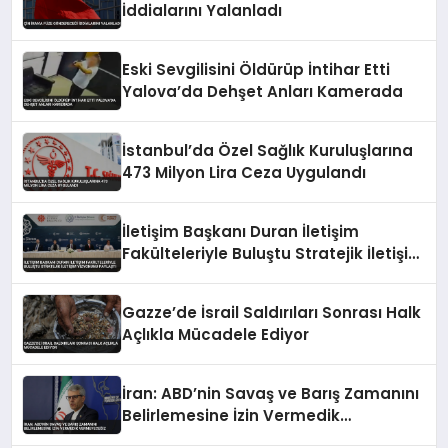
İddialarını Yalanladı
Eski Sevgilisini Öldürüp İntihar Etti
Yalova’da Dehşet Anları Kamerada
İstanbul’da Özel Sağlık Kuruluşlarına
473 Milyon Lira Ceza Uygulandı
İletişim Başkanı Duran İletişim
Fakülteleriyle Buluştu Stratejik İletişim
Vizyonunu Paylaştı
Gazze’de İsrail Saldırıları Sonrası Halk
Açlıkla Mücadele Ediyor
İran: ABD’nin Savaş ve Barış Zamanını
Belirlemesine İzin Vermedik
Vermeyeceğiz