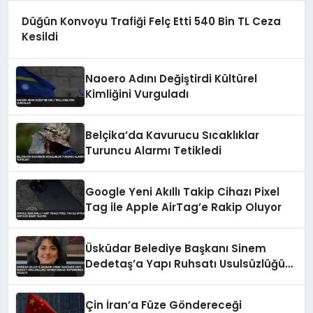
Düğün Konvoyu Trafiği Felç Etti 540 Bin TL Ceza
Kesildi
Naoero Adını Değiştirdi Kültürel
Kimliğini Vurguladı
Belçika’da Kavurucu Sıcaklıklar
Turuncu Alarmı Tetikledi
Google Yeni Akıllı Takip Cihazı Pixel
Tag ile Apple AirTag’e Rakip Oluyor
Üsküdar Belediye Başkanı Sinem
Dedetaş’a Yapı Ruhsatı Usulsüzlüğü
Soruşturması Kapsamında Gözaltı
Çin İran’a Füze Göndereceği